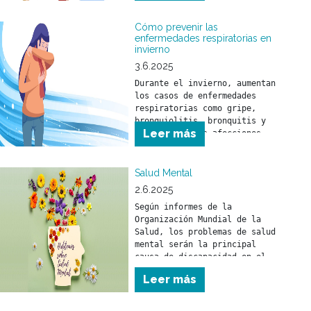
herramientas ayudan a que 
niñas y niños comprendan el 
mundo que los rodea y se 
Cómo prevenir las
sientan seguros frente a los 
enfermedades respiratorias en
invierno
desafíos del día a día.
3.6.2025
Durante el invierno, aumentan 
los casos de enfermedades 
respiratorias como gripe, 
bronquiolitis, bronquitis y 
Leer más
neumonía. Estas afecciones 
pueden afectar a toda la 
población, pero son 
especialmente peligrosas para 
Salud Mental
niñas y niños menores de 5 
2.6.2025
años y para personas mayores 
Según informes de la 
de 65 años.
Organización Mundial de la 
Salud, los problemas de salud 
mental serán la principal 
causa de discapacidad en el 
mundo en el año 2030.
Leer más