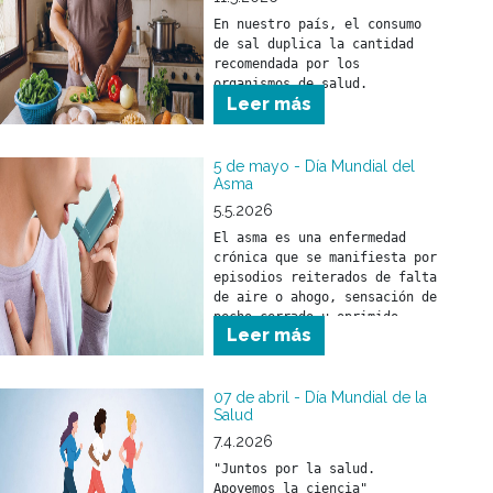
nuestro sincero 
En nuestro país, el consumo 
reconocimiento por la tarea 
de sal duplica la cantidad 
esencial que desarrollan cada 
recomendada por los 
día.

organismos de salud. 
Leer más
5 de mayo - Día Mundial del
Asma
5.5.2026
El asma es una enfermedad 
crónica que se manifiesta por 
episodios reiterados de falta 
de aire o ahogo, sensación de 
pecho cerrado u oprimido, 
Leer más
silbidos en el pecho 
(sibilancias) o presencia de 
tos, asociados con 
obstrucción al paso del aire 
07 de abril - Día Mundial de la
Salud
por la vía respiratoria.
7.4.2026
"Juntos por la salud. 