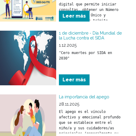
digital que permite iniciar 
consultas, obtener un Número 
de Seguimiento Único y 
Leer más
monitorear cada trámite 
online. Más agilidad, más 
transparencia y mejor 
1 de diciembre - Día Mundial de
atención para todos los 
la Lucha contra el SIDA
beneficiarios.
1.12.2025
"Cero muertes por SIDA en 
2030"
Leer más
La importancia del apego
28.11.2025
El apego es el vínculo 
afectivo y emocional profundo 
que se establece entre el 
niño/a y sus cuidadores/as 
principales (generalmente su 