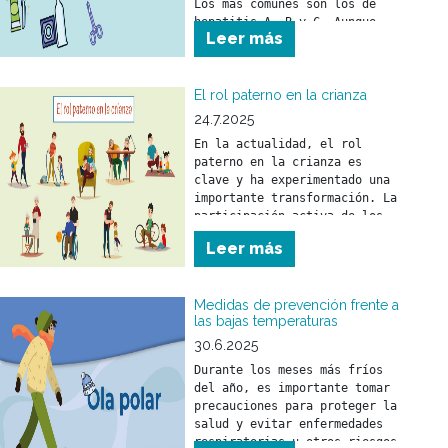
Los más comunes son los de 
hepatitis A, B y C. Aunque 
Leer más
puede llegar a ser grave, es 
prevenible y tratable gracias 
a vacunas y tratamientos 
efectivos.
El rol paterno en la crianza
24.7.2025
En la actualidad, el rol 
paterno en la crianza es 
clave y ha experimentado una 
importante transformación. La 
participación activa de los 
padres fortalece el vínculo 
Leer más
con sus hijos y tiene un 
impacto positivo en su 
desarrollo emocional y 
Medidas de prevención frente a
social.
las bajas temperaturas
30.6.2025
Durante los meses más fríos 
del año, es importante tomar 
precauciones para proteger la 
salud y evitar enfermedades 
respiratorias u otros riesgos 