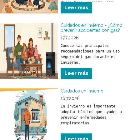
darlo todo, siempre, sin 
Leer más
parar.
Cuidados en invierno - ¿Cómo
prevenir accidentes con gas?
17.7.2026
Conocé las principales 
recomendaciones para un uso 
seguro del gas durante el 
invierno.
Leer más
Cuidados en Invierno
16.7.2026
En invierno es importante 
adoptar hábitos que ayuden a 
prevenir enfermedades 
respiratorias.

Conocé las principales 
Leer más