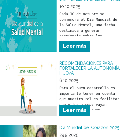
10.10.2025
Cada 10 de octubre se 
conmemora el Día Mundial de 
la Salud Mental, una fecha 
destinada a generar 
conciencia sobre los 
problemas vinculados con la 
Leer más
salud mental y a promover los 
derechos de las personas que 
los atraviesan, con el 
RECOMENDACIONES PARA
objetivo de mejorar su 
FORTALECER LA AUTONOMÍA
atención, cuidado y 
HIJO/A
6.10.2025
Para el buen desarrollo es 
importante tener en cuenta 
que nuestro rol es facilitar 
que ellos mismos vayan 
Leer más
logrando sus nuevas 
“conquistas”. Ponerse de pie, 
caminar, hablar, tener una 
buena capacidad de 
Día Mundial del Corazón 2025
aprendizaje son cosas que se 
29.9.2025