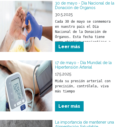
30 de mayo - Día Nacional de la
Donación de Órganos
30.5.2025
Cada 30 de mayo se conmemora 
en nuestro país el Día 
Nacional de la Donación de 
Órganos. Esta fecha tiene 
como objetivo concientizar a 
Leer más
la sociedad sobre la 
importancia de donar órganos 
como un acto solidario 
fundamental para salvar vidas 
17 de mayo - Día Mundial de la
Hipertensión Arterial
y mejorar la calidad de vida 
17.5.2025
Mida su presión arterial con 
precisión, contrólela, viva 
más tiempo
Leer más
La importancia de mantener una
Alimentación Saludable