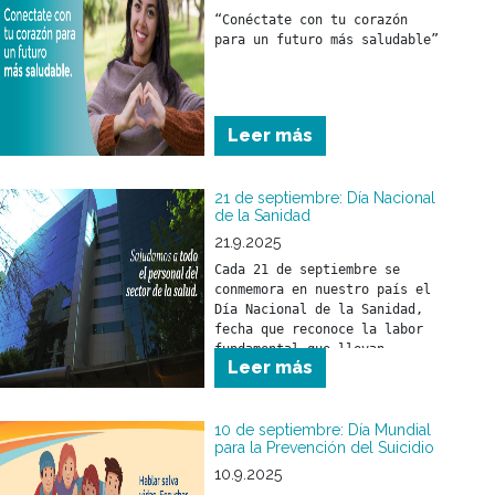
irán adquiriendo por 
“Conéctate con tu corazón 
imitación y propio 
para un futuro más saludable”
desarrollo.
Leer más
21 de septiembre: Día Nacional
de la Sanidad
21.9.2025
Cada 21 de septiembre se 
conmemora en nuestro país el 
Día Nacional de la Sanidad, 
fecha que reconoce la labor 
fundamental que llevan 
Leer más
adelante los trabajadores y 
trabajadoras del sector 
salud.
10 de septiembre: Día Mundial
para la Prevención del Suicidio
10.9.2025