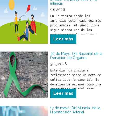
infancia
vía pública.
9.6.2026
En un tiempo donde las 
infancias están cada vez más 
programadas, el juego libre 
sigue siendo una de las 
experiencias más poderosas 
Leer más
para el desarrollo de los 
30 de Mayo: Día Nacional de la
Donación de Órganos
30.5.2026
Este día nos invita a 
reflexionar sobre un acto de 
solidaridad fundamental: la 
donación de órganos como una 
oportunidad crucial para 
Leer más
salvar y mejorar la calidad 
de vida de miles de personas.
17 de mayo: Día Mundial de la
Hipertensión Arterial