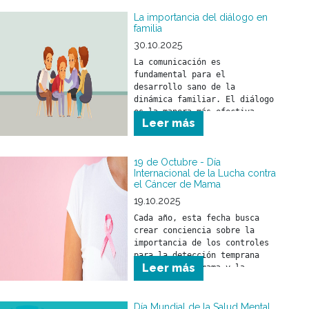
La importancia del diálogo en
familia
30.10.2025
La comunicación es 
fundamental para el 
desarrollo sano de la 
dinámica familiar. El diálogo 
es la manera más efectiva 
Leer más
para compartir ideas, 
opiniones y sentimientos.
19 de Octubre - Día
Internacional de la Lucha contra
el Cáncer de Mama
19.10.2025
Cada año, esta fecha busca 
crear conciencia sobre la 
importancia de los controles 
para la detección temprana 
Leer más
del cáncer de mama y la 
relevancia de un tratamiento 
a tiempo.
Día Mundial de la Salud Mental