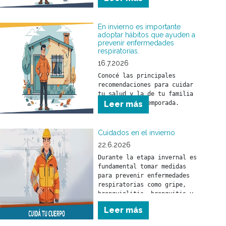
recomendaciones para cuidar 
tu salud y la de tu familia 
durante esta temporada.
En invierno es importante
adoptar hábitos que ayuden a
prevenir enfermedades
respiratorias.
16.7.2026
Conocé las principales 
recomendaciones para cuidar 
tu salud y la de tu familia 
Leer más
Cuidados en el invierno
22.6.2026
Durante la etapa invernal es 
fundamental tomar medidas 
para prevenir enfermedades 
respiratorias como gripe, 
bronquiolitis, bronquitis y 
neumonía. Estas pueden 
Leer más
afectar a toda la población 
pero, fundamentalmente, a los 