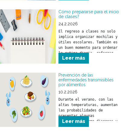
Cómo prepararse para el inicio
de clases?
24.2.2026
El regreso a clases no solo 
implica organizar mochilas y 
útiles escolares. También es 
un buen momento para ordenar 
la rutina diaria, reforzar 
Leer más
hábitos saludables y realizar 
los controles de salud 
necesarios.
Prevención de las
enfermedades transmisibles
por alimentos
10.2.2026
Durante el verano, con las 
altas temperaturas, aumentan 
las probabilidades de 
presentar algunas 
Leer más
enfermedades como diarreas y 
el SUH (Síndrome urémico 
hemolítico) que son 