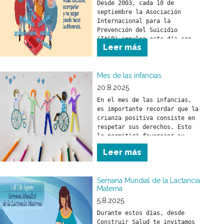
Desde 2003, cada 10 de 
septiembre la Asociación 
Internacional para la 
Prevención del Suicidio 
(IASP) impulsa este día con 
Leer más
el objetivo de promover 
compromisos y acciones 
concretas en todo el mundo 
Mes de las infancias
20.8.2025
En el mes de las infancias, 
es importante recordar que la 
crianza positiva consiste en 
respetar sus derechos. Esto 
le permitirá favorecer su 
desarrollo físico, mental y 
Leer más
social.
Semana Mundial de la Lactancia
Materna
5.8.2025
Durante estos días, desde 
Construir Salud te invitamos 