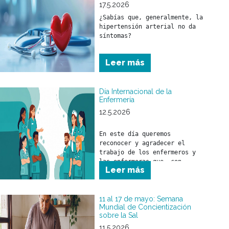
17.5.2026
¿Sabías que, generalmente, la 
hipertensión arterial no da 
síntomas?
Leer más
Día Internacional de la
Enfermería
12.5.2026
En este día queremos 
reconocer y agradecer el 
trabajo de los enfermeros y 
las enfermeras que, con 
Leer más
responsabilidad, compromiso y 
profesionalismo, brindan 
cuidado a nuestros 
beneficiarios.

11 al 17 de mayo: Semana
Mundial de Concientización
sobre la Sal
A quienes forman parte de 
nuestros equipos de salud, 
11.5.2026