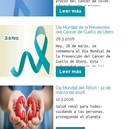
precoz del cáncer de colon. 
Identificarlo a tiempo 
Leer más
permite iniciar un 
tratamiento oportuno y 
reducir su impacto en la 
salud.
Día Mundial de la Prevención
del Cáncer de Cuello de Útero
26.3.2026
Hoy, 26 de marzo, se 
conmemora el Día Mundial de 
la Prevención del Cáncer de 
Cuello de Útero. Esta 
enfermedad es una de las 
Leer más
pocas que pueden prevenirse 
si se toman medidas a tiempo.
Día Mundial del Riñón - 12 de
marzo de 2026
12.3.2026
Salud renal para todos: 
cuidando a las personas, 