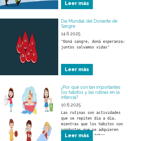
Leer más
asociados al descenso de la 
temperatura.
Día Mundial del Donante de
Sangre
14.6.2025
"Doná sangre, doná esperanza: 
juntos salvamos vidas"
Leer más
¿Por qué son tan importantes
los hábitos y las rutinas en la
infancia?
10.6.2025
Las rutinas son actividades 
que se repiten día a día, 
mientras que los hábitos son 
conductas que se adquieren 
Leer más
con el tiempo. Ambas 