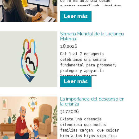
de forma autónoma desde 
nuestro portal web. Hacé tus 
trámites en el momento que lo 
Leer más
necesites y sin moverte de tu 
casa. 
Semana Mundial de la Lactancia
Materna
1.8.2026
Del 1 al 7 de agosto 
celebramos una semana 
fundamental para promover, 
proteger y apoyar la 
lactancia materna.
Leer más
La importancia del descanso en
la crianza
31.7.2026
Existe una creencia 
silenciosa que muchas 
familias cargan: que cuidar 
bien a los hijos significa 