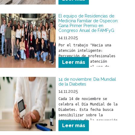
El equipo de Residencias de
Medicina Familiar de Ospecon:
Gana Primer Premio en
Congreso Anual de FAMFyG
14.11.2025
Por el trabajo "Hacia una 
atención inteligente: 
Percepción de profesionales 
de la salud en atención 
Leer más
primaria sobre el uso de 
inteligencia artificial como 
herramienta en la práctica 
14 de noviembre: Día Mundial
de la Diabetes
14.11.2025
Cada 14 de noviembre se 
celebra el Día Mundial de la 
Diabetes. Esta fecha busca 
sensibilizar sobre la 
importancia de la prevención, 
Leer más
detección precoz y el 
tratamiento de la diabetes.