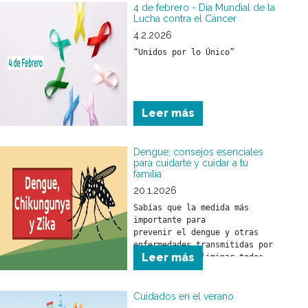
prevenibles con medidas 
4 de febrero - Día Mundial de la
sencillas como:
Lucha contra el Cáncer
4.2.2026
“Unidos por lo Único”
Leer más
Dengue: consejos esenciales
para cuidarte y cuidar a tu
familia
20.1.2026
Sabías que la medida más 
importante para 

prevenir el dengue y otras 
enfermedades transmitidas por 
Leer más
mosquitos es eliminar todos 
los objetos o recipientes que 
puedan funcionar como 
criaderos.
Cuidados en el verano