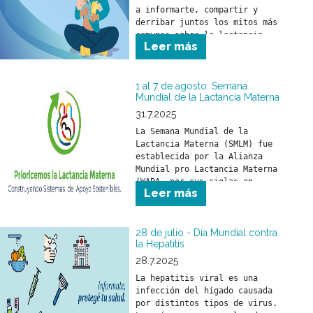
a informarte, compartir y 
derribar juntos los mitos más 
comunes sobre la lactancia.
Leer más
1 al 7 de agosto: Semana
Mundial de la Lactancia Materna
31.7.2025
La Semana Mundial de la 
Lactancia Materna (SMLM) fue 
establecida por la Alianza 
Mundial pro Lactancia Materna 
(WABA, por sus siglas en 
Leer más
inglés) y se celebra durante 
los primeros días de agosto 
de cada año.
28 de julio - Día Mundial contra
la Hepatitis
28.7.2025
La hepatitis viral es una 
infección del hígado causada 
por distintos tipos de virus. 