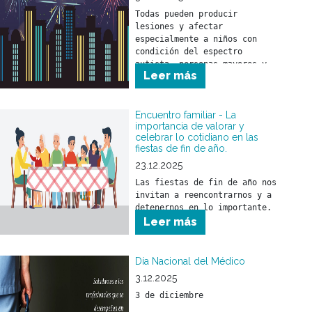
Todas pueden producir 
lesiones y afectar 
especialmente a niños con 
condición del espectro 
autista, personas mayores y 
Leer más
animales.
Encuentro familiar - La
importancia de valorar y
celebrar lo cotidiano en las
fiestas de fin de año.
23.12.2025
Las fiestas de fin de año nos 
invitan a reencontrarnos y a 
detenernos en lo importante.
Leer más
Día Nacional del Médico
3.12.2025
3 de diciembre