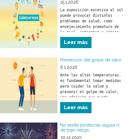
15.1.2026
La exposición excesiva al sol 
puede provocar distintos 
problemas de salud, como 
envejecimiento prematuro de 
la piel, cataratas y cáncer 
de piel.
Leer más
Prevención del golpe de calor
6.1.2026
Ante las altas temperaturas, 
es fundamental tomar medidas 
para cuidar la salud y 
prevenir el golpe de calor, 
una afección que puede 
afectar a personas de 
Leer más
No existe pirotecnia segura ni
de bajo riesgo
30.12.2025