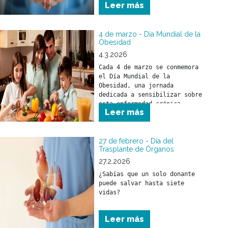
Leer más
4 de marzo - Día Mundial de la
Obesidad
4.3.2026
Cada 4 de marzo se conmemora 
el Día Mundial de la 
Obesidad, una jornada 
dedicada a sensibilizar sobre 
esta enfermedad crónica, 
Leer más
compleja y creciente que 
afecta a cientos de millones 
de personas en todo el mundo.
27 de febrero - Día del
Trasplante de Órganos
27.2.2026
¿Sabías que un solo donante 
puede salvar hasta siete 
vidas?
Leer más