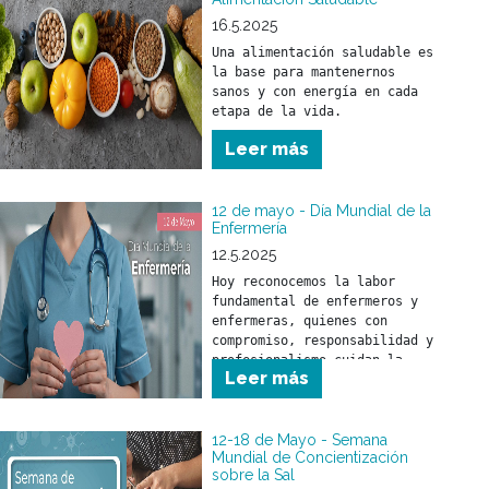
16.5.2025
Una alimentación saludable es 
la base para mantenernos 
sanos y con energía en cada 
Leer más
12 de mayo - Día Mundial de la
Enfermería
12.5.2025
Hoy reconocemos la labor 
fundamental de enfermeros y 
enfermeras, quienes con 
compromiso, responsabilidad y 
profesionalismo cuidan la 
Leer más
salud de nuestra comunidad.
12-18 de Mayo - Semana
Mundial de Concientización
sobre la Sal