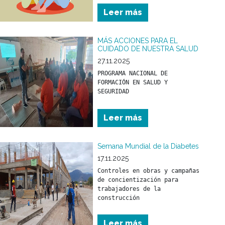
madre y/o padre) desde los 
Leer más
primeros meses de vida.
MÁS ACCIONES PARA EL
CUIDADO DE NUESTRA SALUD
27.11.2025
PROGRAMA NACIONAL DE 
FORMACIÓN EN SALUD Y 
Leer más
Semana Mundial de la Diabetes
17.11.2025
Controles en obras y campañas 
de concientización para 
trabajadores de la 
construcción
Leer más