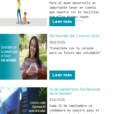
Para el buen desarrollo es 
importante tener en cuenta 
que nuestro rol es facilitar 
que ellos mismos vayan 
Leer más
logrando sus nuevas 
“conquistas”. Ponerse de pie, 
caminar, hablar, tener una 
buena capacidad de 
Día Mundial del Corazón 2025
aprendizaje son cosas que se 
29.9.2025
irán adquiriendo por 
“Conéctate con tu corazón 
imitación y propio 
para un futuro más saludable”
desarrollo.
Leer más
21 de septiembre: Día Nacional
de la Sanidad
21.9.2025
Cada 21 de septiembre se 
conmemora en nuestro país el 