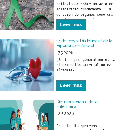
reflexionar sobre un acto de 
solidaridad fundamental: la 
donación de órganos como una 
oportunidad crucial para 
Leer más
salvar y mejorar la calidad 
de vida de miles de personas.
17 de mayo: Día Mundial de la
Hipertensión Arterial
17.5.2026
¿Sabías que, generalmente, la 
hipertensión arterial no da 
síntomas?
Leer más
Día Internacional de la
Enfermería
12.5.2026
En este día queremos 