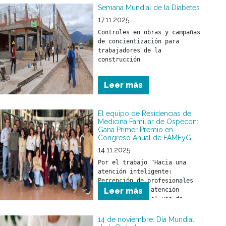
Semana Mundial de la Diabetes
17.11.2025
Controles en obras y campañas 
de concientización para 
trabajadores de la 
construcción
Leer más
El equipo de Residencias de
Medicina Familiar de Ospecon:
Gana Primer Premio en
Congreso Anual de FAMFyG
14.11.2025
Por el trabajo "Hacia una 
atención inteligente: 
Percepción de profesionales 
de la salud en atención 
Leer más
primaria sobre el uso de 
inteligencia artificial como 
herramienta en la práctica 
14 de noviembre: Día Mundial