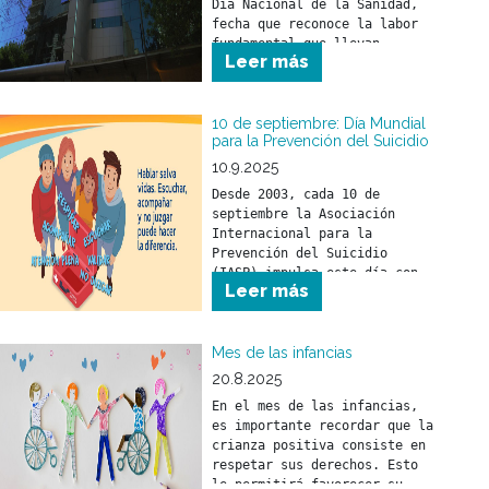
Día Nacional de la Sanidad, 
fecha que reconoce la labor 
fundamental que llevan 
Leer más
adelante los trabajadores y 
trabajadoras del sector 
salud.
10 de septiembre: Día Mundial
para la Prevención del Suicidio
10.9.2025
Desde 2003, cada 10 de 
septiembre la Asociación 
Internacional para la 
Prevención del Suicidio 
(IASP) impulsa este día con 
Leer más
el objetivo de promover 
compromisos y acciones 
concretas en todo el mundo 
Mes de las infancias
20.8.2025
En el mes de las infancias, 
es importante recordar que la 
crianza positiva consiste en 
respetar sus derechos. Esto 
le permitirá favorecer su 