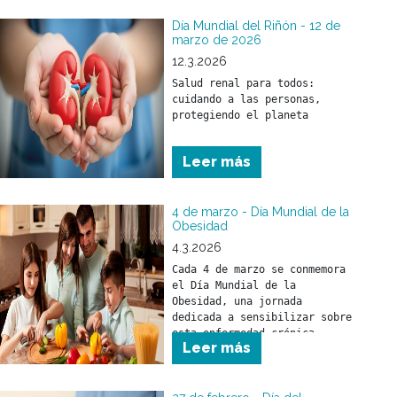
Día Mundial del Riñón - 12 de
marzo de 2026
12.3.2026
Salud renal para todos: 
cuidando a las personas, 
Leer más
4 de marzo - Día Mundial de la
Obesidad
4.3.2026
Cada 4 de marzo se conmemora 
el Día Mundial de la 
Obesidad, una jornada 
dedicada a sensibilizar sobre 
esta enfermedad crónica, 
Leer más
compleja y creciente que 
afecta a cientos de millones 
de personas en todo el mundo.