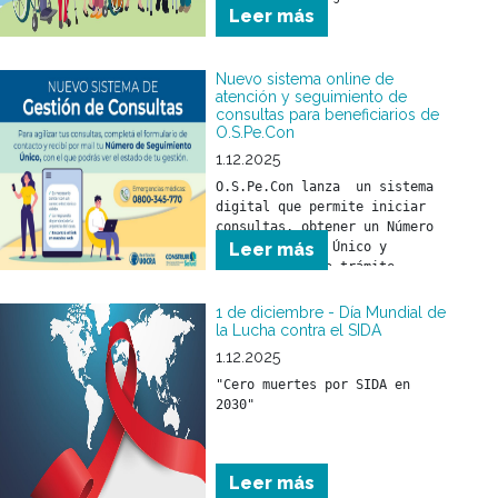
Leer más
Nuevo sistema online de
atención y seguimiento de
consultas para beneficiarios de
O.S.Pe.Con
1.12.2025
O.S.Pe.Con lanza  un sistema 
digital que permite iniciar 
consultas, obtener un Número 
de Seguimiento Único y 
Leer más
monitorear cada trámite 
online. Más agilidad, más 
transparencia y mejor 
1 de diciembre - Día Mundial de
atención para todos los 
la Lucha contra el SIDA
beneficiarios.
1.12.2025
"Cero muertes por SIDA en 
2030"
Leer más