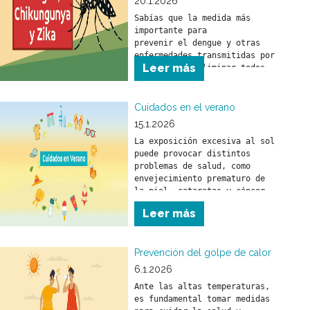
20.1.2026
Sabías que la medida más 
importante para 

prevenir el dengue y otras 
enfermedades transmitidas por 
Leer más
mosquitos es eliminar todos 
los objetos o recipientes que 
puedan funcionar como 
criaderos.
Cuidados en el verano
15.1.2026
La exposición excesiva al sol 
puede provocar distintos 
problemas de salud, como 
envejecimiento prematuro de 
la piel, cataratas y cáncer 
de piel.
Leer más
Prevención del golpe de calor
6.1.2026
Ante las altas temperaturas, 
es fundamental tomar medidas 