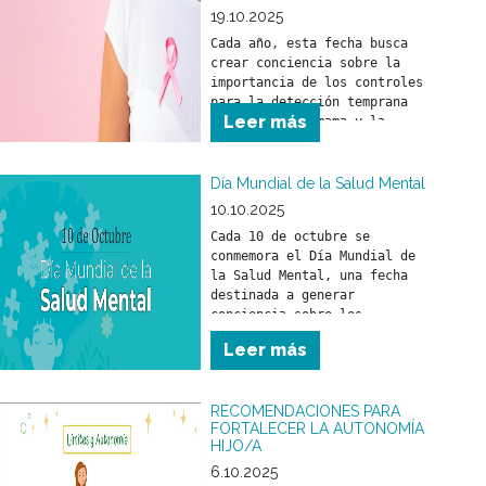
19.10.2025
Cada año, esta fecha busca 
crear conciencia sobre la 
importancia de los controles 
para la detección temprana 
Leer más
del cáncer de mama y la 
relevancia de un tratamiento 
a tiempo.
Día Mundial de la Salud Mental
10.10.2025
Cada 10 de octubre se 
conmemora el Día Mundial de 
la Salud Mental, una fecha 
destinada a generar 
conciencia sobre los 
problemas vinculados con la 
Leer más
salud mental y a promover los 
derechos de las personas que 
los atraviesan, con el 
RECOMENDACIONES PARA
objetivo de mejorar su 
FORTALECER LA AUTONOMÍA
atención, cuidado y 
HIJO/A
6.10.2025