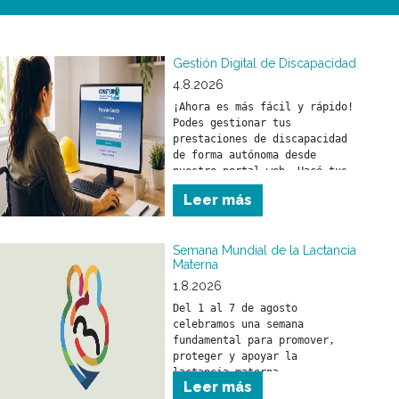
Gestión Digital de Discapacidad
4.8.2026
¡Ahora es más fácil y rápido! 
Podes gestionar tus 
prestaciones de discapacidad 
de forma autónoma desde 
nuestro portal web. Hacé tus 
trámites en el momento que lo 
Leer más
necesites y sin moverte de tu 
casa. 
Semana Mundial de la Lactancia
Materna
1.8.2026
Del 1 al 7 de agosto 
celebramos una semana 
fundamental para promover, 
proteger y apoyar la 
lactancia materna.
Leer más