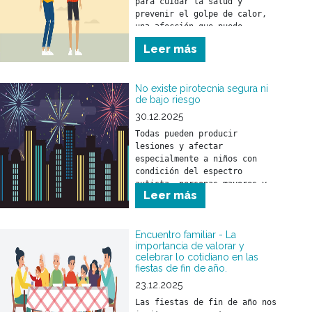
para cuidar la salud y 
prevenir el golpe de calor, 
una afección que puede 
afectar a personas de 
Leer más
No existe pirotecnia segura ni
de bajo riesgo
30.12.2025
Todas pueden producir 
lesiones y afectar 
especialmente a niños con 
condición del espectro 
autista, personas mayores y 
Leer más
animales.
Encuentro familiar - La
importancia de valorar y
celebrar lo cotidiano en las
fiestas de fin de año.
23.12.2025
Las fiestas de fin de año nos 