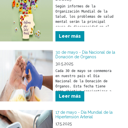
años y para personas mayores 
Según informes de la 
de 65 años.
Organización Mundial de la 
Salud, los problemas de salud 
mental serán la principal 
causa de discapacidad en el 
mundo en el año 2030.
Leer más
30 de mayo - Día Nacional de la
Donación de Órganos
30.5.2025
Cada 30 de mayo se conmemora 
en nuestro país el Día 
Nacional de la Donación de 
Órganos. Esta fecha tiene 
como objetivo concientizar a 
Leer más
la sociedad sobre la 
importancia de donar órganos 
como un acto solidario 
fundamental para salvar vidas 
17 de mayo - Día Mundial de la
Hipertensión Arterial
y mejorar la calidad de vida 
17.5.2025