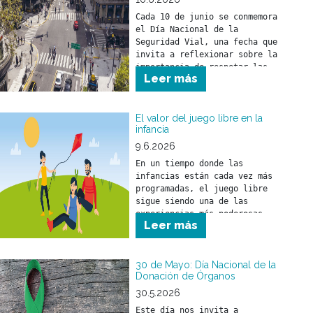
Cada 10 de junio se conmemora 
el Día Nacional de la 
Seguridad Vial, una fecha que 
invita a reflexionar sobre la 
importancia de respetar las 
Leer más
normas de tránsito para 
prevenir siniestros viales y 
cuidar la vida de todas las 
personas que circulan por la 
El valor del juego libre en la
infancia
vía pública.
9.6.2026
En un tiempo donde las 
infancias están cada vez más 
programadas, el juego libre 
sigue siendo una de las 
experiencias más poderosas 
Leer más
para el desarrollo de los 
30 de Mayo: Día Nacional de la
Donación de Órganos
30.5.2026
Este día nos invita a 