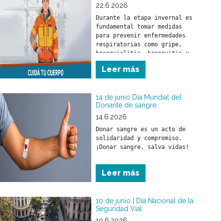
22.6.2026
Durante la etapa invernal es 
fundamental tomar medidas 
para prevenir enfermedades 
respiratorias como gripe, 
bronquiolitis, bronquitis y 
neumonía. Estas pueden 
Leer más
afectar a toda la población 
pero, fundamentalmente, a los 
menores de 5 años y a las 
14 de junio Día Mundial del
Donante de sangre
14.6.2026
Donar sangre es un acto de 
solidaridad y compromiso.

¡Donar sangre, salva vidas!
Leer más
10 de junio | Día Nacional de la
Seguridad Vial
10.6.2026