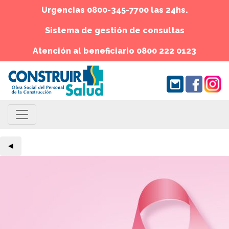
Urgencias 0800-345-7700 las 24hs.
Sistema de gestión de consultas
Atención al beneficiario 0800 222 0123
◄