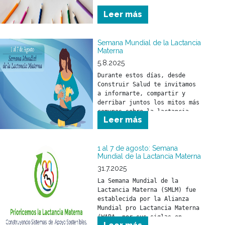
desarrollo físico, mental y 
Leer más
social.
Semana Mundial de la Lactancia
Materna
5.8.2025
Durante estos días, desde 
Construir Salud te invitamos 
a informarte, compartir y 
derribar juntos los mitos más 
comunes sobre la lactancia.
Leer más
1 al 7 de agosto: Semana
Mundial de la Lactancia Materna
31.7.2025
La Semana Mundial de la 
Lactancia Materna (SMLM) fue 
establecida por la Alianza 
Mundial pro Lactancia Materna 
(WABA, por sus siglas en 