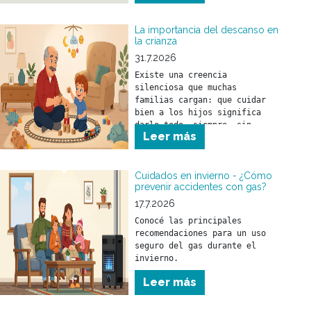
La importancia del descanso en
la crianza
31.7.2026
Existe una creencia 
silenciosa que muchas 
familias cargan: que cuidar 
bien a los hijos significa 
darlo todo, siempre, sin 
Leer más
parar.
Cuidados en invierno - ¿Cómo
prevenir accidentes con gas?
17.7.2026
Conocé las principales 
recomendaciones para un uso 
seguro del gas durante el 
invierno.
Leer más