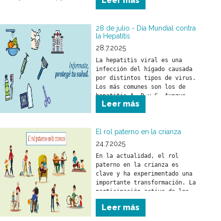
Leer más
inglés) y se celebra durante 
los primeros días de agosto 
de cada año.
28 de julio - Día Mundial contra
la Hepatitis
28.7.2025
La hepatitis viral es una 
infección del hígado causada 
por distintos tipos de virus. 
Los más comunes son los de 
hepatitis A, B y C. Aunque 
Leer más
puede llegar a ser grave, es 
prevenible y tratable gracias 
a vacunas y tratamientos 
efectivos.
El rol paterno en la crianza
24.7.2025
En la actualidad, el rol 
paterno en la crianza es 
clave y ha experimentado una 
importante transformación. La 
participación activa de los 
padres fortalece el vínculo 
Leer más
con sus hijos y tiene un 
impacto positivo en su 