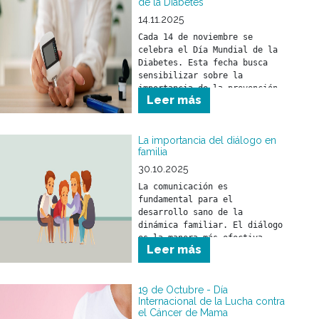
de la Diabetes
14.11.2025
Cada 14 de noviembre se 
celebra el Día Mundial de la 
Diabetes. Esta fecha busca 
sensibilizar sobre la 
importancia de la prevención, 
Leer más
detección precoz y el 
tratamiento de la diabetes.
La importancia del diálogo en
familia
30.10.2025
La comunicación es 
fundamental para el 
desarrollo sano de la 
dinámica familiar. El diálogo 
es la manera más efectiva 
Leer más
para compartir ideas, 
opiniones y sentimientos.
19 de Octubre - Día
Internacional de la Lucha contra
el Cáncer de Mama