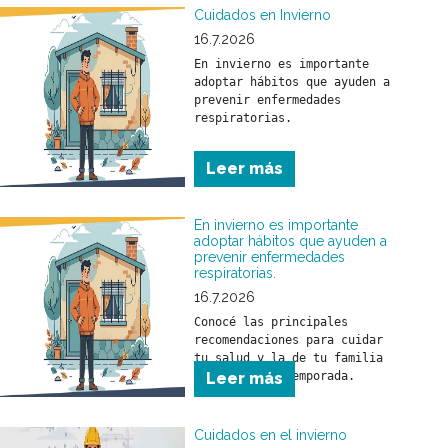
Cuidados en Invierno
16.7.2026
En invierno es importante 
adoptar hábitos que ayuden a 
prevenir enfermedades 
respiratorias.

Conocé las principales 
Leer más
recomendaciones para cuidar 
tu salud y la de tu familia 
durante esta temporada.
En invierno es importante
adoptar hábitos que ayuden a
prevenir enfermedades
respiratorias.
16.7.2026
Conocé las principales 
recomendaciones para cuidar 
tu salud y la de tu familia 
Leer más
Cuidados en el invierno