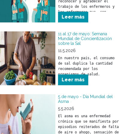
reconocer y agradecer el 
trabajo de los enfermeros y 
las enfermeras que, con 
Leer más
responsabilidad, compromiso y 
profesionalismo, brindan 
cuidado a nuestros 
beneficiarios.

11 al 17 de mayo: Semana
Mundial de Concientización
sobre la Sal
A quienes forman parte de 
nuestros equipos de salud, 
11.5.2026
nuestro sincero 
En nuestro país, el consumo 
reconocimiento por la tarea 
de sal duplica la cantidad 
esencial que desarrollan cada 
recomendada por los 
día.

organismos de salud. 
Leer más
5 de mayo - Día Mundial del
Asma
5.5.2026
El asma es una enfermedad 
crónica que se manifiesta por 
episodios reiterados de falta 
de aire o ahogo, sensación de 