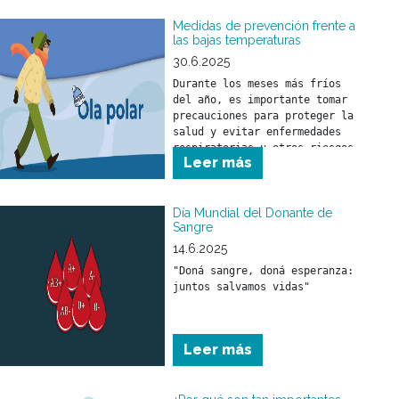
desarrollo emocional y 
Medidas de prevención frente a
social.
las bajas temperaturas
30.6.2025
Durante los meses más fríos 
del año, es importante tomar 
precauciones para proteger la 
salud y evitar enfermedades 
respiratorias u otros riesgos 
Leer más
asociados al descenso de la 
temperatura.
Día Mundial del Donante de
Sangre
14.6.2025
"Doná sangre, doná esperanza: 
juntos salvamos vidas"
Leer más