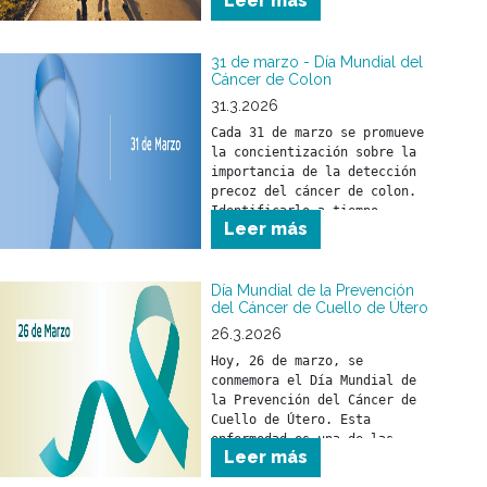
Leer más
31 de marzo - Día Mundial del
Cáncer de Colon
31.3.2026
Cada 31 de marzo se promueve 
la concientización sobre la 
importancia de la detección 
precoz del cáncer de colon. 
Identificarlo a tiempo 
Leer más
permite iniciar un 
tratamiento oportuno y 
reducir su impacto en la 
salud.
Día Mundial de la Prevención
del Cáncer de Cuello de Útero
26.3.2026
Hoy, 26 de marzo, se 
conmemora el Día Mundial de 
la Prevención del Cáncer de 
Cuello de Útero. Esta 
enfermedad es una de las 
Leer más
pocas que pueden prevenirse 
si se toman medidas a tiempo.