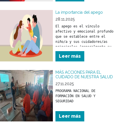
La importancia del apego
28.11.2025
El apego es el vínculo 
afectivo y emocional profundo 
que se establece entre el 
niño/a y sus cuidadores/as 
principales (generalmente su 
madre y/o padre) desde los 
Leer más
primeros meses de vida.
MÁS ACCIONES PARA EL
CUIDADO DE NUESTRA SALUD
27.11.2025
PROGRAMA NACIONAL DE 
FORMACIÓN EN SALUD Y 
Leer más