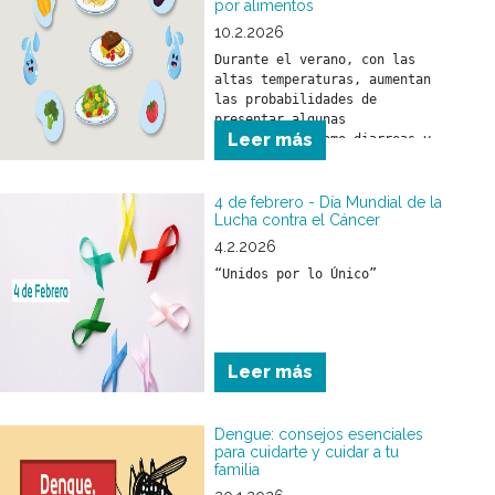
por alimentos
10.2.2026
Durante el verano, con las 
altas temperaturas, aumentan 
las probabilidades de 
presentar algunas 
Leer más
enfermedades como diarreas y 
el SUH (Síndrome urémico 
hemolítico) que son 
prevenibles con medidas 
4 de febrero - Día Mundial de la
sencillas como:
Lucha contra el Cáncer
4.2.2026
“Unidos por lo Único”
Leer más
Dengue: consejos esenciales
para cuidarte y cuidar a tu
familia