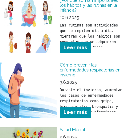
¿Por qué son tan importantes
los hábitos y las rutinas en la
infancia?
10.6.2025
Las rutinas son actividades 
que se repiten día a día, 
mientras que los hábitos son 
conductas que se adquieren 
Leer más
con el tiempo. Ambas 
herramientas ayudan a que 
niñas y niños comprendan el 
mundo que los rodea y se 
Cómo prevenir las
sientan seguros frente a los 
enfermedades respiratorias en
invierno
desafíos del día a día.
3.6.2025
Durante el invierno, aumentan 
los casos de enfermedades 
respiratorias como gripe, 
bronquiolitis, bronquitis y 
Leer más
neumonía. Estas afecciones 
pueden afectar a toda la 
población, pero son 
especialmente peligrosas para 
Salud Mental
niñas y niños menores de 5 
2.6.2025