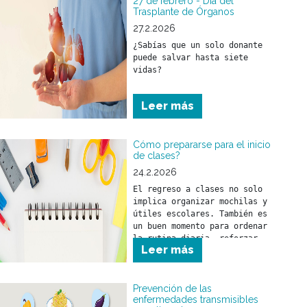
27 de febrero - Día del
Trasplante de Órganos
27.2.2026
¿Sabías que un solo donante 
puede salvar hasta siete 
vidas?
Leer más
Cómo prepararse para el inicio
de clases?
24.2.2026
El regreso a clases no solo 
implica organizar mochilas y 
útiles escolares. También es 
un buen momento para ordenar 
la rutina diaria, reforzar 
Leer más
hábitos saludables y realizar 
los controles de salud 
necesarios.
Prevención de las
enfermedades transmisibles