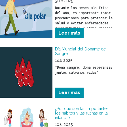
30.6.2025
Durante los meses más fríos 
del año, es importante tomar 
precauciones para proteger la 
salud y evitar enfermedades 
respiratorias u otros riesgos 
Leer más
asociados al descenso de la 
temperatura.
Día Mundial del Donante de
Sangre
14.6.2025
"Doná sangre, doná esperanza: 
juntos salvamos vidas"
Leer más
¿Por qué son tan importantes
los hábitos y las rutinas en la
infancia?
10.6.2025