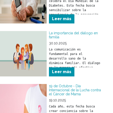
celebra el Día Mundial de la 
Diabetes. Esta fecha busca 
sensibilizar sobre la 
importancia de la prevención, 
Leer más
detección precoz y el 
tratamiento de la diabetes.
La importancia del diálogo en
familia
30.10.2025
La comunicación es 
fundamental para el 
desarrollo sano de la 
dinámica familiar. El diálogo 
es la manera más efectiva 
Leer más
para compartir ideas, 
opiniones y sentimientos.
19 de Octubre - Día
Internacional de la Lucha contra
el Cáncer de Mama
19.10.2025
Cada año, esta fecha busca 
crear conciencia sobre la 