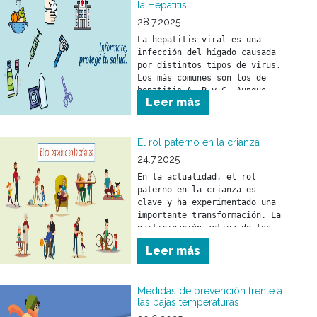
la Hepatitis
28.7.2025
La hepatitis viral es una 
infección del hígado causada 
por distintos tipos de virus. 
Los más comunes son los de 
hepatitis A, B y C. Aunque 
Leer más
puede llegar a ser grave, es 
prevenible y tratable gracias 
a vacunas y tratamientos 
efectivos.
El rol paterno en la crianza
24.7.2025
En la actualidad, el rol 
paterno en la crianza es 
clave y ha experimentado una 
importante transformación. La 
participación activa de los 
padres fortalece el vínculo 
Leer más
con sus hijos y tiene un 
impacto positivo en su 
desarrollo emocional y 
Medidas de prevención frente a
social.
las bajas temperaturas