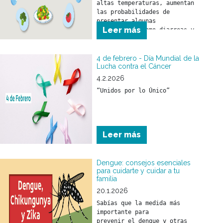
altas temperaturas, aumentan 
las probabilidades de 
presentar algunas 
Leer más
enfermedades como diarreas y 
el SUH (Síndrome urémico 
hemolítico) que son 
prevenibles con medidas 
4 de febrero - Día Mundial de la
sencillas como:
Lucha contra el Cáncer
4.2.2026
“Unidos por lo Único”
Leer más
Dengue: consejos esenciales
para cuidarte y cuidar a tu
familia
20.1.2026
Sabías que la medida más 
importante para 

prevenir el dengue y otras 