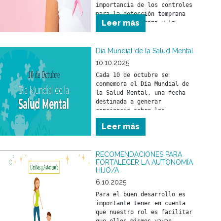
importancia de los controles 
para la detección temprana 
Leer más
del cáncer de mama y la 
relevancia de un tratamiento 
a tiempo.
Día Mundial de la Salud Mental
10.10.2025
Cada 10 de octubre se 
conmemora el Día Mundial de 
la Salud Mental, una fecha 
destinada a generar 
conciencia sobre los 
problemas vinculados con la 
Leer más
salud mental y a promover los 
derechos de las personas que 
los atraviesan, con el 
RECOMENDACIONES PARA
objetivo de mejorar su 
FORTALECER LA AUTONOMÍA
atención, cuidado y 
HIJO/A
6.10.2025
Para el buen desarrollo es 
importante tener en cuenta 
que nuestro rol es facilitar 