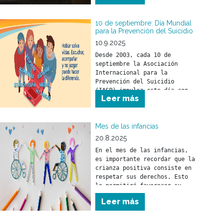
trabajadoras del sector 
salud.
10 de septiembre: Día Mundial
para la Prevención del Suicidio
10.9.2025
Desde 2003, cada 10 de 
septiembre la Asociación 
Internacional para la 
Prevención del Suicidio 
(IASP) impulsa este día con 
Leer más
el objetivo de promover 
compromisos y acciones 
concretas en todo el mundo 
Mes de las infancias
20.8.2025
En el mes de las infancias, 
es importante recordar que la 
crianza positiva consiste en 
respetar sus derechos. Esto 
le permitirá favorecer su 
desarrollo físico, mental y 
Leer más
social.