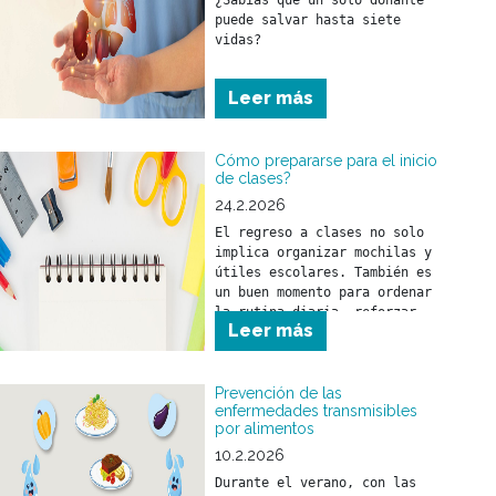
¿Sabías que un solo donante 
puede salvar hasta siete 
vidas?
Leer más
Cómo prepararse para el inicio
de clases?
24.2.2026
El regreso a clases no solo 
implica organizar mochilas y 
útiles escolares. También es 
un buen momento para ordenar 
la rutina diaria, reforzar 
Leer más
hábitos saludables y realizar 
los controles de salud 
necesarios.
Prevención de las
enfermedades transmisibles
por alimentos
10.2.2026
Durante el verano, con las 