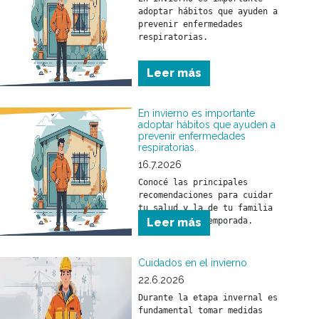
adoptar hábitos que ayuden a 
prevenir enfermedades 
respiratorias.

Conocé las principales 
Leer más
recomendaciones para cuidar 
tu salud y la de tu familia 
durante esta temporada.
En invierno es importante
adoptar hábitos que ayuden a
prevenir enfermedades
respiratorias.
16.7.2026
Conocé las principales 
recomendaciones para cuidar 
tu salud y la de tu familia 
Leer más
Cuidados en el invierno
22.6.2026
Durante la etapa invernal es 
fundamental tomar medidas 