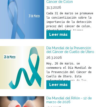
Cáncer de Colon
31.3.2026
Cada 31 de marzo se promueve 
la concientización sobre la 
importancia de la detección 
precoz del cáncer de colon. 
Identificarlo a tiempo 
Leer más
permite iniciar un 
tratamiento oportuno y 
reducir su impacto en la 
salud.
Día Mundial de la Prevención
del Cáncer de Cuello de Útero
26.3.2026
Hoy, 26 de marzo, se 
conmemora el Día Mundial de 
la Prevención del Cáncer de 
Cuello de Útero. Esta 
enfermedad es una de las 
Leer más
pocas que pueden prevenirse 
si se toman medidas a tiempo.
Día Mundial del Riñón - 12 de
marzo de 2026