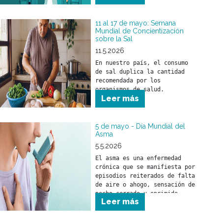
profesionalismo, brindan 
cuidado a nuestros 
beneficiarios.

11 al 17 de mayo: Semana
Mundial de Concientización
sobre la Sal
A quienes forman parte de 
nuestros equipos de salud, 
11.5.2026
nuestro sincero 
En nuestro país, el consumo 
reconocimiento por la tarea 
de sal duplica la cantidad 
esencial que desarrollan cada 
recomendada por los 
día.

organismos de salud. 
Leer más
5 de mayo - Día Mundial del
Asma
5.5.2026
El asma es una enfermedad 
crónica que se manifiesta por 
episodios reiterados de falta 
de aire o ahogo, sensación de 
pecho cerrado u oprimido, 
Leer más
silbidos en el pecho 
(sibilancias) o presencia de 