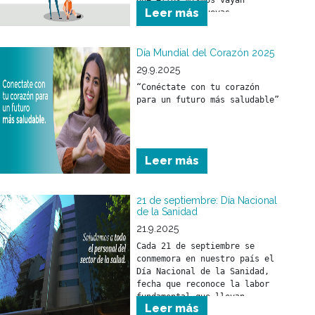
que ellos mismos vayan 
Leer más
logrando sus nuevas 
“conquistas”. Ponerse de pie, 
caminar, hablar, tener una 
buena capacidad de 
Día Mundial del Corazón 2025
aprendizaje son cosas que se 
29.9.2025
irán adquiriendo por 
“Conéctate con tu corazón 
imitación y propio 
para un futuro más saludable”
desarrollo.
Leer más
21 de septiembre: Día Nacional
de la Sanidad
21.9.2025
Cada 21 de septiembre se 
conmemora en nuestro país el 
Día Nacional de la Sanidad, 
fecha que reconoce la labor 
fundamental que llevan 
Leer más
adelante los trabajadores y 