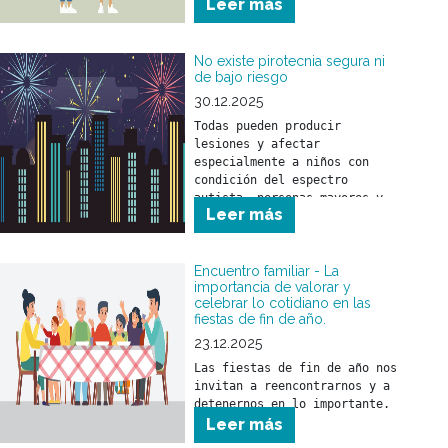
Leer más
No existe pirotecnia segura ni
de bajo riesgo
30.12.2025
Todas pueden producir 
lesiones y afectar 
especialmente a niños con 
condición del espectro 
autista, personas mayores y 
Leer más
animales.
Encuentro familiar - La
importancia de valorar y
celebrar lo cotidiano en las
fiestas de fin de año.
23.12.2025
Las fiestas de fin de año nos 
invitan a reencontrarnos y a 
detenernos en lo importante.
Leer más