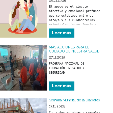
28.11.2025
El apego es el vínculo 
afectivo y emocional profundo 
que se establece entre el 
niño/a y sus cuidadores/as 
principales (generalmente su 
madre y/o padre) desde los 
Leer más
primeros meses de vida.
MÁS ACCIONES PARA EL
CUIDADO DE NUESTRA SALUD
27.11.2025
PROGRAMA NACIONAL DE 
FORMACIÓN EN SALUD Y 
Leer más
Semana Mundial de la Diabetes
17.11.2025
Controles en obras y campañas 