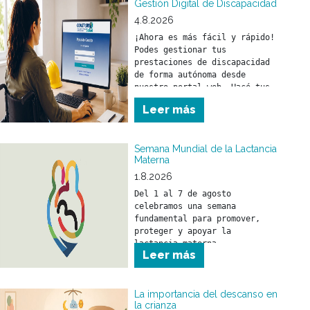
Gestión Digital de Discapacidad
4.8.2026
¡Ahora es más fácil y rápido! 
Podes gestionar tus 
prestaciones de discapacidad 
de forma autónoma desde 
nuestro portal web. Hacé tus 
trámites en el momento que lo 
Leer más
necesites y sin moverte de tu 
casa. 
Semana Mundial de la Lactancia
Materna
1.8.2026
Del 1 al 7 de agosto 
celebramos una semana 
fundamental para promover, 
proteger y apoyar la 
lactancia materna.
Leer más
La importancia del descanso en
la crianza