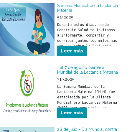
Semana Mundial de la Lactancia
Materna
5.8.2025
Durante estos días, desde 
Construir Salud te invitamos 
a informarte, compartir y 
derribar juntos los mitos más 
comunes sobre la lactancia.
Leer más
1 al 7 de agosto: Semana
Mundial de la Lactancia Materna
31.7.2025
La Semana Mundial de la 
Lactancia Materna (SMLM) fue 
establecida por la Alianza 
Mundial pro Lactancia Materna 
(WABA, por sus siglas en 
Leer más
inglés) y se celebra durante 
los primeros días de agosto 
de cada año.
28 de julio - Día Mundial contra