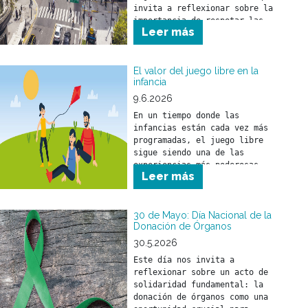
invita a reflexionar sobre la 
importancia de respetar las 
Leer más
normas de tránsito para 
prevenir siniestros viales y 
cuidar la vida de todas las 
personas que circulan por la 
El valor del juego libre en la
infancia
vía pública.
9.6.2026
En un tiempo donde las 
infancias están cada vez más 
programadas, el juego libre 
sigue siendo una de las 
experiencias más poderosas 
Leer más
para el desarrollo de los 
30 de Mayo: Día Nacional de la
Donación de Órganos
30.5.2026
Este día nos invita a 
reflexionar sobre un acto de 
solidaridad fundamental: la 
donación de órganos como una 