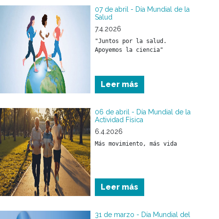
tos, asociados con 
obstrucción al paso del aire 
07 de abril - Día Mundial de la
Salud
por la vía respiratoria.
7.4.2026
"Juntos por la salud. 
Leer más
06 de abril - Día Mundial de la
Actividad Física
6.4.2026
Más movimiento, más vida
Leer más
31 de marzo - Día Mundial del