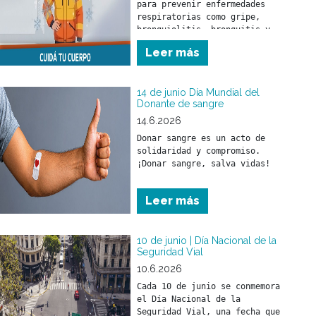
para prevenir enfermedades 
respiratorias como gripe, 
bronquiolitis, bronquitis y 
neumonía. Estas pueden 
Leer más
afectar a toda la población 
pero, fundamentalmente, a los 
menores de 5 años y a las 
14 de junio Día Mundial del
Donante de sangre
14.6.2026
Donar sangre es un acto de 
solidaridad y compromiso.

¡Donar sangre, salva vidas!
Leer más
10 de junio | Día Nacional de la
Seguridad Vial
10.6.2026
Cada 10 de junio se conmemora 
el Día Nacional de la 
Seguridad Vial, una fecha que 