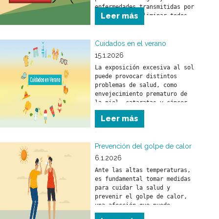
enfermedades transmitidas por 
Leer más
mosquitos es eliminar todos 
los objetos o recipientes que 
puedan funcionar como 
criaderos.
Cuidados en el verano
15.1.2026
La exposición excesiva al sol 
puede provocar distintos 
problemas de salud, como 
envejecimiento prematuro de 
la piel, cataratas y cáncer 
de piel.
Leer más
Prevención del golpe de calor
6.1.2026
Ante las altas temperaturas, 
es fundamental tomar medidas 
para cuidar la salud y 
prevenir el golpe de calor, 
una afección que puede 
afectar a personas de 