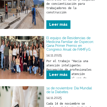
de concientización para 
trabajadores de la 
construcción
Leer más
El equipo de Residencias de
Medicina Familiar de Ospecon:
Gana Primer Premio en
Congreso Anual de FAMFyG
14.11.2025
Por el trabajo "Hacia una 
atención inteligente: 
Percepción de profesionales 
de la salud en atención 
Leer más
primaria sobre el uso de 
inteligencia artificial como 
herramienta en la práctica 
14 de noviembre: Día Mundial
de la Diabetes
14.11.2025
Cada 14 de noviembre se 