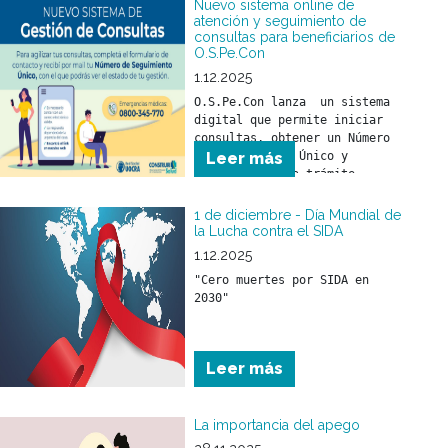
Nuevo sistema online de
atención y seguimiento de
consultas para beneficiarios de
O.S.Pe.Con
1.12.2025
O.S.Pe.Con lanza  un sistema 
digital que permite iniciar 
consultas, obtener un Número 
de Seguimiento Único y 
Leer más
monitorear cada trámite 
online. Más agilidad, más 
transparencia y mejor 
1 de diciembre - Día Mundial de
atención para todos los 
la Lucha contra el SIDA
beneficiarios.
1.12.2025
"Cero muertes por SIDA en 
2030"
Leer más
La importancia del apego