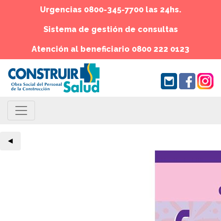
Urgencias 0800-345-7700 las 24hs.
Sistema de gestión de consultas
Atención al beneficiario 0800 222 0123
◄