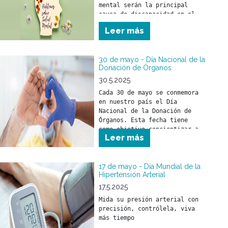
mental serán la principal 
causa de discapacidad en el 
mundo en el año 2030.
Leer más
30 de mayo - Día Nacional de la
Donación de Órganos
30.5.2025
Cada 30 de mayo se conmemora 
en nuestro país el Día 
Nacional de la Donación de 
Órganos. Esta fecha tiene 
como objetivo concientizar a 
Leer más
la sociedad sobre la 
importancia de donar órganos 
como un acto solidario 
fundamental para salvar vidas 
17 de mayo - Día Mundial de la
Hipertensión Arterial
y mejorar la calidad de vida 
17.5.2025
Mida su presión arterial con 
precisión, contrólela, viva 
más tiempo