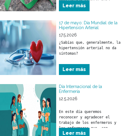
oportunidad crucial para 
Leer más
salvar y mejorar la calidad 
de vida de miles de personas.
17 de mayo: Día Mundial de la
Hipertensión Arterial
17.5.2026
¿Sabías que, generalmente, la 
hipertensión arterial no da 
síntomas?
Leer más
Día Internacional de la
Enfermería
12.5.2026
En este día queremos 
reconocer y agradecer el 
trabajo de los enfermeros y 
las enfermeras que, con 
Leer más
responsabilidad, compromiso y 