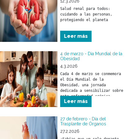
12.3.2026
Salud renal para todos: 
cuidando a las personas, 
Leer más
4 de marzo - Día Mundial de la
Obesidad
4.3.2026
Cada 4 de marzo se conmemora 
el Día Mundial de la 
Obesidad, una jornada 
dedicada a sensibilizar sobre 
esta enfermedad crónica, 
Leer más
compleja y creciente que 
afecta a cientos de millones 
de personas en todo el mundo.
27 de febrero - Día del
Trasplante de Órganos
27.2.2026