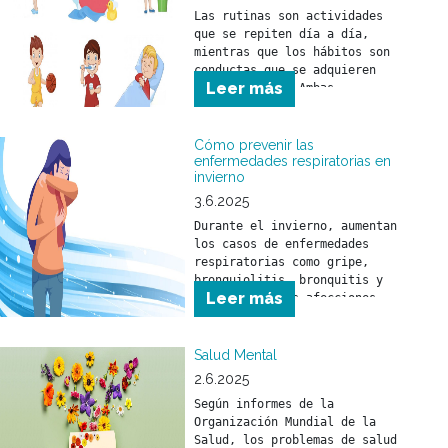
Las rutinas son actividades 
que se repiten día a día, 
mientras que los hábitos son 
conductas que se adquieren 
Leer más
con el tiempo. Ambas 
herramientas ayudan a que 
niñas y niños comprendan el 
mundo que los rodea y se 
Cómo prevenir las
sientan seguros frente a los 
enfermedades respiratorias en
invierno
desafíos del día a día.
3.6.2025
Durante el invierno, aumentan 
los casos de enfermedades 
respiratorias como gripe, 
bronquiolitis, bronquitis y 
Leer más
neumonía. Estas afecciones 
pueden afectar a toda la 
población, pero son 
especialmente peligrosas para 
Salud Mental
niñas y niños menores de 5 
2.6.2025
años y para personas mayores 
Según informes de la 
de 65 años.
Organización Mundial de la 
Salud, los problemas de salud 