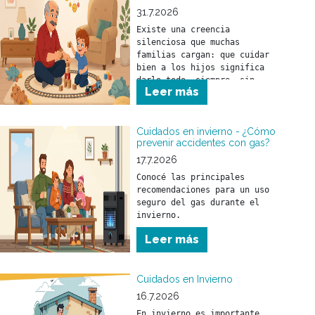
31.7.2026
Existe una creencia 
silenciosa que muchas 
familias cargan: que cuidar 
bien a los hijos significa 
darlo todo, siempre, sin 
Leer más
parar.
Cuidados en invierno - ¿Cómo
prevenir accidentes con gas?
17.7.2026
Conocé las principales 
recomendaciones para un uso 
seguro del gas durante el 
invierno.
Leer más
Cuidados en Invierno
16.7.2026
En invierno es importante 