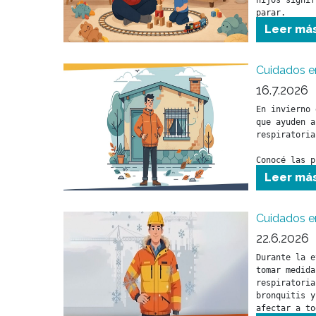
hijos signif
parar.
Leer má
Cuidados e
16.7.2026
En invierno 
que ayuden a
respiratoria
Conocé las p
para cuidar 
Leer má
durante esta
Cuidados en
22.6.2026
Durante la e
tomar medida
respiratoria
bronquitis y
afectar a to