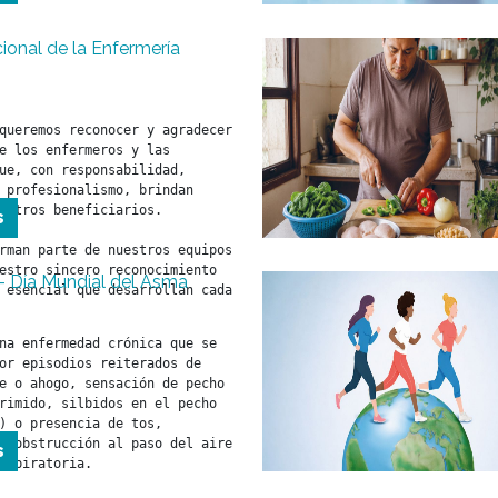
cional de la Enfermería
queremos reconocer y agradecer 
e los enfermeros y las 
ue, con responsabilidad, 
 profesionalismo, brindan 
estros beneficiarios.

s
rman parte de nuestros equipos 
estro sincero reconocimiento 
- Día Mundial del Asma
 esencial que desarrollan cada 
na enfermedad crónica que se 
or episodios reiterados de 
e o ahogo, sensación de pecho 
rimido, silbidos en el pecho 
) o presencia de tos, 
n obstrucción al paso del aire 
s
espiratoria.