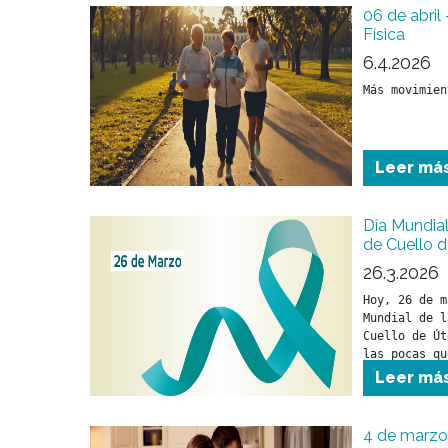
06 de abril
Física
6.4.2026
Más movimien
Leer má
Día Mundial
de Cuello d
26.3.2026
Hoy, 26 de m
Mundial de l
Cuello de Út
las pocas qu
toman medida
Leer má
4 de marzo 