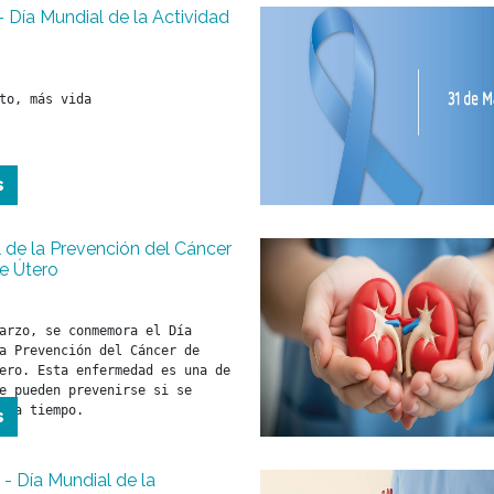
 - Día Mundial de la Actividad
to, más vida
s
 de la Prevención del Cáncer
e Útero
arzo, se conmemora el Día 
a Prevención del Cáncer de 
ero. Esta enfermedad es una de 
e pueden prevenirse si se 
s a tiempo.
s
- Día Mundial de la