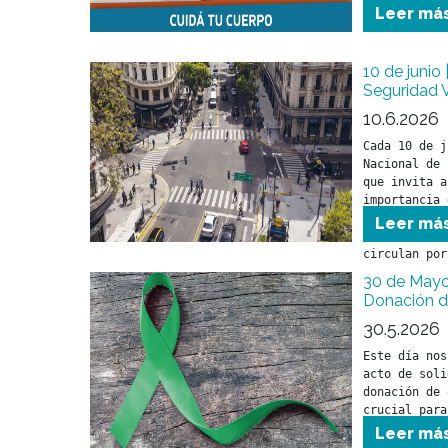
fundamentalm
Leer má
10 de junio 
Seguridad V
10.6.2026
Cada 10 de j
Nacional de 
que invita a
importancia 
tránsito par
Leer má
cuidar la vi
circulan por
30 de Mayo:
Donación 
30.5.2026
Este día nos
acto de soli
donación de 
crucial para
de vida de m
Leer má