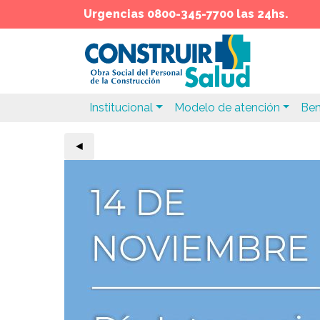
Urgencias 0800-345-7700 las 24hs.
Institucional
Modelo de atención
Ben
◄