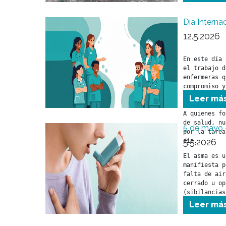
Día Interna
12.5.2026
En este día 
el trabajo d
enfermeras q
compromiso y
cuidado a nu
Leer má
A quienes fo
de salud, nu
5 de mayo 
por la tarea
5.5.2026
día.

El asma es u
manifiesta p
falta de air
cerrado u op
(sibilancias
asociados co
Leer má
por la vía r