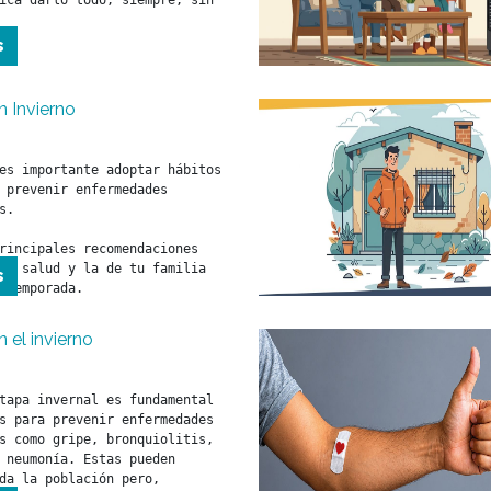
ica darlo todo, siempre, sin 
s
n Invierno
es importante adoptar hábitos 
 prevenir enfermedades 
s.

rincipales recomendaciones 
tu salud y la de tu familia 
s
 temporada.
 el invierno
tapa invernal es fundamental 
s para prevenir enfermedades 
s como gripe, bronquiolitis, 
 neumonía. Estas pueden 
da la población pero, 