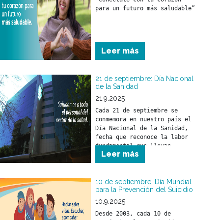
imitación y propio 
para un futuro más saludable”
desarrollo.
Leer más
21 de septiembre: Día Nacional
de la Sanidad
21.9.2025
Cada 21 de septiembre se 
conmemora en nuestro país el 
Día Nacional de la Sanidad, 
fecha que reconoce la labor 
fundamental que llevan 
Leer más
adelante los trabajadores y 
trabajadoras del sector 
salud.
10 de septiembre: Día Mundial
para la Prevención del Suicidio
10.9.2025
Desde 2003, cada 10 de 