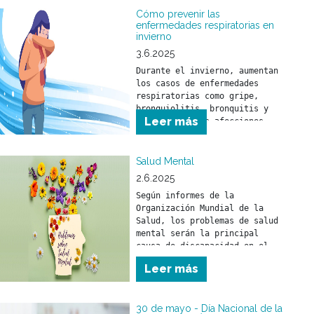
mundo que los rodea y se 
Cómo prevenir las
sientan seguros frente a los 
enfermedades respiratorias en
invierno
desafíos del día a día.
3.6.2025
Durante el invierno, aumentan 
los casos de enfermedades 
respiratorias como gripe, 
bronquiolitis, bronquitis y 
Leer más
neumonía. Estas afecciones 
pueden afectar a toda la 
población, pero son 
especialmente peligrosas para 
Salud Mental
niñas y niños menores de 5 
2.6.2025
años y para personas mayores 
Según informes de la 
de 65 años.
Organización Mundial de la 
Salud, los problemas de salud 
mental serán la principal 
causa de discapacidad en el 
mundo en el año 2030.
Leer más
30 de mayo - Día Nacional de la