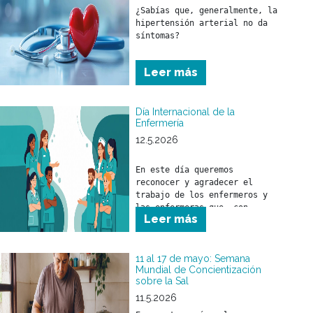
¿Sabías que, generalmente, la 
hipertensión arterial no da 
síntomas?
Leer más
Día Internacional de la
Enfermería
12.5.2026
En este día queremos 
reconocer y agradecer el 
trabajo de los enfermeros y 
las enfermeras que, con 
Leer más
responsabilidad, compromiso y 
profesionalismo, brindan 
cuidado a nuestros 
beneficiarios.

11 al 17 de mayo: Semana
Mundial de Concientización
sobre la Sal
A quienes forman parte de 
nuestros equipos de salud, 
11.5.2026
nuestro sincero 