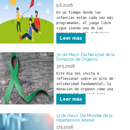
9.6.2026
En un tiempo donde las 
infancias están cada vez más 
programadas, el juego libre 
sigue siendo una de las 
experiencias más poderosas 
Leer más
para el desarrollo de los 
30 de Mayo: Día Nacional de la
Donación de Órganos
30.5.2026
Este día nos invita a 
reflexionar sobre un acto de 
solidaridad fundamental: la 
donación de órganos como una 
oportunidad crucial para 
Leer más
salvar y mejorar la calidad 
de vida de miles de personas.
17 de mayo: Día Mundial de la
Hipertensión Arterial
17.5.2026