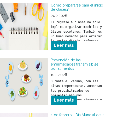
Cómo prepararse para el inicio
de clases?
24.2.2026
El regreso a clases no solo 
implica organizar mochilas y 
útiles escolares. También es 
un buen momento para ordenar 
la rutina diaria, reforzar 
Leer más
hábitos saludables y realizar 
los controles de salud 
necesarios.
Prevención de las
enfermedades transmisibles
por alimentos
10.2.2026
Durante el verano, con las 
altas temperaturas, aumentan 
las probabilidades de 
presentar algunas 
Leer más
enfermedades como diarreas y 
el SUH (Síndrome urémico 
hemolítico) que son 
prevenibles con medidas 
4 de febrero - Día Mundial de la