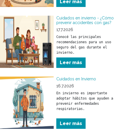
Leer más
parar.
Cuidados en invierno - ¿Cómo
prevenir accidentes con gas?
17.7.2026
Conocé las principales 
recomendaciones para un uso 
seguro del gas durante el 
invierno.
Leer más
Cuidados en Invierno
16.7.2026
En invierno es importante 
adoptar hábitos que ayuden a 
prevenir enfermedades 
respiratorias.

Conocé las principales 
Leer más
recomendaciones para cuidar 
tu salud y la de tu familia 