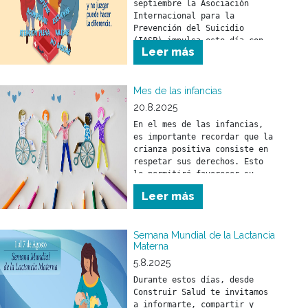
septiembre la Asociación 
Internacional para la 
Prevención del Suicidio 
(IASP) impulsa este día con 
Leer más
el objetivo de promover 
compromisos y acciones 
concretas en todo el mundo 
Mes de las infancias
20.8.2025
En el mes de las infancias, 
es importante recordar que la 
crianza positiva consiste en 
respetar sus derechos. Esto 
le permitirá favorecer su 
desarrollo físico, mental y 
Leer más
social.
Semana Mundial de la Lactancia
Materna
5.8.2025
Durante estos días, desde 
Construir Salud te invitamos 
a informarte, compartir y 