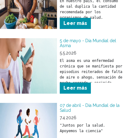
En nuestro país, el consumo 
reconocimiento por la tarea 
de sal duplica la cantidad 
esencial que desarrollan cada 
recomendada por los 
día.

organismos de salud. 
Leer más
5 de mayo - Día Mundial del
Asma
5.5.2026
El asma es una enfermedad 
crónica que se manifiesta por 
episodios reiterados de falta 
de aire o ahogo, sensación de 
pecho cerrado u oprimido, 
Leer más
silbidos en el pecho 
(sibilancias) o presencia de 
tos, asociados con 
obstrucción al paso del aire 
07 de abril - Día Mundial de la
Salud
por la vía respiratoria.
7.4.2026
"Juntos por la salud. 