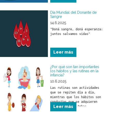
temperatura.
Día Mundial del Donante de
Sangre
14.6.2025
"Doná sangre, doná esperanza: 
juntos salvamos vidas"
Leer más
¿Por qué son tan importantes
los hábitos y las rutinas en la
infancia?
10.6.2025
Las rutinas son actividades 
que se repiten día a día, 
mientras que los hábitos son 
conductas que se adquieren 
Leer más
con el tiempo. Ambas 
herramientas ayudan a que 
niñas y niños comprendan el 