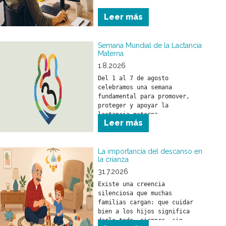
nuestro portal web. Hacé tus 
trámites en el momento que lo 
Leer más
necesites y sin moverte de tu 
casa. 
Semana Mundial de la Lactancia
Materna
1.8.2026
Del 1 al 7 de agosto 
celebramos una semana 
fundamental para promover, 
proteger y apoyar la 
lactancia materna.
Leer más
La importancia del descanso en
la crianza
31.7.2026
Existe una creencia 
silenciosa que muchas 
familias cargan: que cuidar 
bien a los hijos significa 
darlo todo, siempre, sin 