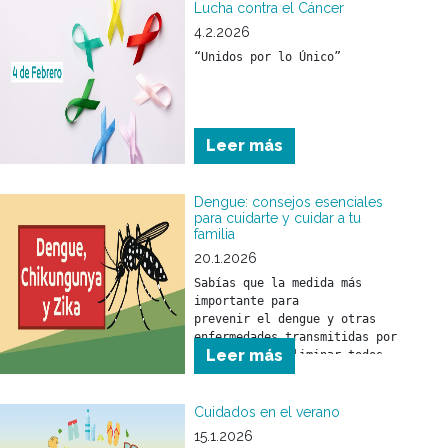
sencillas como:
Lucha contra el Cáncer
4.2.2026
“Unidos por lo Único”
Leer más
Dengue: consejos esenciales
para cuidarte y cuidar a tu
familia
20.1.2026
Sabías que la medida más 
importante para 

prevenir el dengue y otras 
enfermedades transmitidas por 
Leer más
mosquitos es eliminar todos 
los objetos o recipientes que 
puedan funcionar como 
criaderos.
Cuidados en el verano
15.1.2026