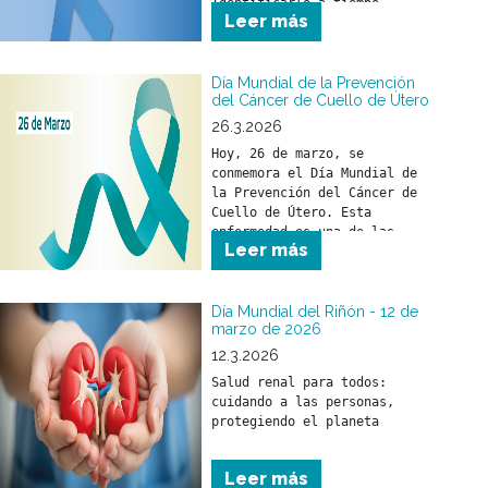
Identificarlo a tiempo 
Leer más
permite iniciar un 
tratamiento oportuno y 
reducir su impacto en la 
salud.
Día Mundial de la Prevención
del Cáncer de Cuello de Útero
26.3.2026
Hoy, 26 de marzo, se 
conmemora el Día Mundial de 
la Prevención del Cáncer de 
Cuello de Útero. Esta 
enfermedad es una de las 
Leer más
pocas que pueden prevenirse 
si se toman medidas a tiempo.
Día Mundial del Riñón - 12 de
marzo de 2026
12.3.2026
Salud renal para todos: 
cuidando a las personas, 
Leer más