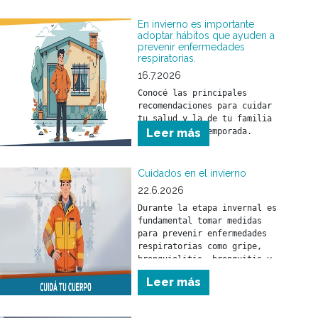
durante esta temporada.
En invierno es importante
adoptar hábitos que ayuden a
prevenir enfermedades
respiratorias.
16.7.2026
Conocé las principales 
recomendaciones para cuidar 
tu salud y la de tu familia 
Leer más
Cuidados en el invierno
22.6.2026
Durante la etapa invernal es 
fundamental tomar medidas 
para prevenir enfermedades 
respiratorias como gripe, 
bronquiolitis, bronquitis y 
neumonía. Estas pueden 
Leer más
afectar a toda la población 
pero, fundamentalmente, a los 
menores de 5 años y a las 