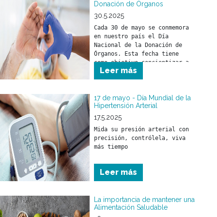
Donación de Órganos
30.5.2025
Cada 30 de mayo se conmemora 
en nuestro país el Día 
Nacional de la Donación de 
Órganos. Esta fecha tiene 
como objetivo concientizar a 
Leer más
la sociedad sobre la 
importancia de donar órganos 
como un acto solidario 
fundamental para salvar vidas 
17 de mayo - Día Mundial de la
Hipertensión Arterial
y mejorar la calidad de vida 
17.5.2025
Mida su presión arterial con 
precisión, contrólela, viva 
más tiempo
Leer más
La importancia de mantener una
Alimentación Saludable