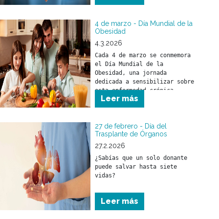
4 de marzo - Día Mundial de la
Obesidad
4.3.2026
Cada 4 de marzo se conmemora 
el Día Mundial de la 
Obesidad, una jornada 
dedicada a sensibilizar sobre 
esta enfermedad crónica, 
Leer más
compleja y creciente que 
afecta a cientos de millones 
de personas en todo el mundo.
27 de febrero - Día del
Trasplante de Órganos
27.2.2026
¿Sabías que un solo donante 
puede salvar hasta siete 
vidas?
Leer más