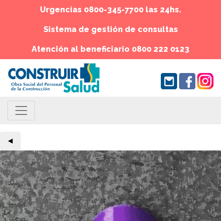
Urgencias 0800-345-7700 las 24hs.
Sistema de gestión de consultas
Atención al beneficiario 0800 222 0123
◄