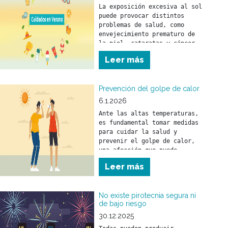
La exposición excesiva al sol 
puede provocar distintos 
problemas de salud, como 
envejecimiento prematuro de 
la piel, cataratas y cáncer 
de piel.
Leer más
Prevención del golpe de calor
6.1.2026
Ante las altas temperaturas, 
es fundamental tomar medidas 
para cuidar la salud y 
prevenir el golpe de calor, 
una afección que puede 
afectar a personas de 
Leer más
No existe pirotecnia segura ni
de bajo riesgo
30.12.2025