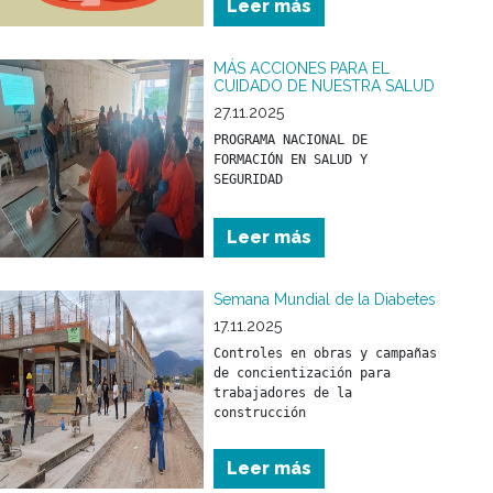
Leer más
primeros meses de vida.
MÁS ACCIONES PARA EL
CUIDADO DE NUESTRA SALUD
27.11.2025
PROGRAMA NACIONAL DE 
FORMACIÓN EN SALUD Y 
Leer más
Semana Mundial de la Diabetes
17.11.2025
Controles en obras y campañas 
de concientización para 
trabajadores de la 
construcción
Leer más