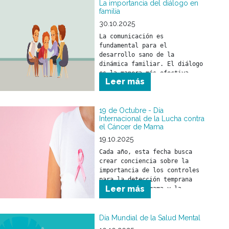
La importancia del diálogo en
familia
30.10.2025
La comunicación es 
fundamental para el 
desarrollo sano de la 
dinámica familiar. El diálogo 
es la manera más efectiva 
Leer más
para compartir ideas, 
opiniones y sentimientos.
19 de Octubre - Día
Internacional de la Lucha contra
el Cáncer de Mama
19.10.2025
Cada año, esta fecha busca 
crear conciencia sobre la 
importancia de los controles 
para la detección temprana 
Leer más
del cáncer de mama y la 
relevancia de un tratamiento 
a tiempo.
Día Mundial de la Salud Mental