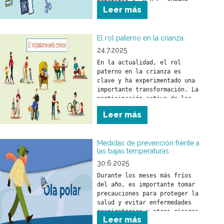
hepatitis A, B y C. Aunque 
Leer más
puede llegar a ser grave, es 
prevenible y tratable gracias 
a vacunas y tratamientos 
efectivos.
El rol paterno en la crianza
24.7.2025
En la actualidad, el rol 
paterno en la crianza es 
clave y ha experimentado una 
importante transformación. La 
participación activa de los 
padres fortalece el vínculo 
Leer más
con sus hijos y tiene un 
impacto positivo en su 
desarrollo emocional y 
Medidas de prevención frente a
social.
las bajas temperaturas
30.6.2025
Durante los meses más fríos 
del año, es importante tomar 
precauciones para proteger la 
salud y evitar enfermedades 
respiratorias u otros riesgos 
Leer más
asociados al descenso de la 