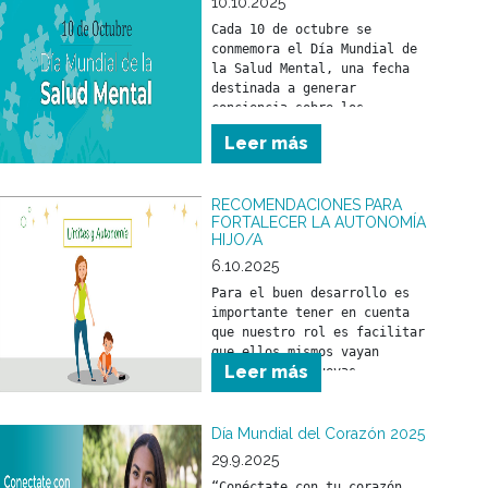
10.10.2025
Cada 10 de octubre se 
conmemora el Día Mundial de 
la Salud Mental, una fecha 
destinada a generar 
conciencia sobre los 
problemas vinculados con la 
Leer más
salud mental y a promover los 
derechos de las personas que 
los atraviesan, con el 
RECOMENDACIONES PARA
objetivo de mejorar su 
FORTALECER LA AUTONOMÍA
atención, cuidado y 
HIJO/A
6.10.2025
Para el buen desarrollo es 
importante tener en cuenta 
que nuestro rol es facilitar 
que ellos mismos vayan 
Leer más
logrando sus nuevas 
“conquistas”. Ponerse de pie, 
caminar, hablar, tener una 
buena capacidad de 
Día Mundial del Corazón 2025
aprendizaje son cosas que se 
29.9.2025
irán adquiriendo por 
“Conéctate con tu corazón 