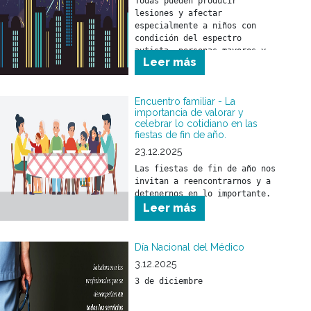
Todas pueden producir 
lesiones y afectar 
especialmente a niños con 
condición del espectro 
autista, personas mayores y 
Leer más
animales.
Encuentro familiar - La
importancia de valorar y
celebrar lo cotidiano en las
fiestas de fin de año.
23.12.2025
Las fiestas de fin de año nos 
invitan a reencontrarnos y a 
detenernos en lo importante.
Leer más
Día Nacional del Médico
3.12.2025
3 de diciembre