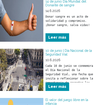
14 de junio Día Mundial del
Donante de sangre
14.6.2026
Donar sangre es un acto de 
solidaridad y compromiso.

¡Donar sangre, salva vidas!
Leer más
10 de junio | Día Nacional de la
Seguridad Vial
10.6.2026
Cada 10 de junio se conmemora 
el Día Nacional de la 
Seguridad Vial, una fecha que 
invita a reflexionar sobre la 
importancia de respetar las 
Leer más
normas de tránsito para 
prevenir siniestros viales y 
cuidar la vida de todas las 
personas que circulan por la 
El valor del juego libre en la
infancia
vía pública.