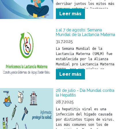
derribar juntos los mitos más 
comunes sobre la lactancia.
Leer más
1 al 7 de agosto: Semana
Mundial de la Lactancia Materna
31.7.2025
La Semana Mundial de la 
Lactancia Materna (SMLM) fue 
establecida por la Alianza 
Mundial pro Lactancia Materna 
(WABA, por sus siglas en 
Leer más
inglés) y se celebra durante 
los primeros días de agosto 
de cada año.
28 de julio - Día Mundial contra
la Hepatitis
28.7.2025
La hepatitis viral es una 
infección del hígado causada 
por distintos tipos de virus. 
Los más comunes son los de 