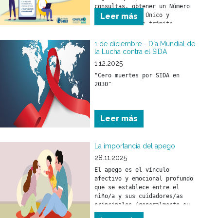
consultas, obtener un Número 
de Seguimiento Único y 
Leer más
monitorear cada trámite 
online. Más agilidad, más 
transparencia y mejor 
1 de diciembre - Día Mundial de
atención para todos los 
la Lucha contra el SIDA
beneficiarios.
1.12.2025
"Cero muertes por SIDA en 
2030"
Leer más
La importancia del apego
28.11.2025
El apego es el vínculo 
afectivo y emocional profundo 
que se establece entre el 
niño/a y sus cuidadores/as 
principales (generalmente su 
madre y/o padre) desde los 