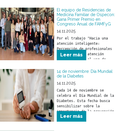
El equipo de Residencias de
Medicina Familiar de Ospecon:
Gana Primer Premio en
Congreso Anual de FAMFyG
14.11.2025
Por el trabajo "Hacia una 
atención inteligente: 
Percepción de profesionales 
de la salud en atención 
Leer más
primaria sobre el uso de 
inteligencia artificial como 
herramienta en la práctica 
14 de noviembre: Día Mundial
de la Diabetes
14.11.2025
Cada 14 de noviembre se 
celebra el Día Mundial de la 
Diabetes. Esta fecha busca 
sensibilizar sobre la 
importancia de la prevención, 
Leer más
detección precoz y el 
tratamiento de la diabetes.