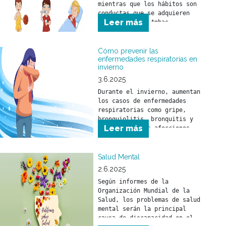
mientras que los hábitos son 
conductas que se adquieren 
Leer más
con el tiempo. Ambas 
herramientas ayudan a que 
niñas y niños comprendan el 
mundo que los rodea y se 
Cómo prevenir las
sientan seguros frente a los 
enfermedades respiratorias en
invierno
desafíos del día a día.
3.6.2025
Durante el invierno, aumentan 
los casos de enfermedades 
respiratorias como gripe, 
bronquiolitis, bronquitis y 
Leer más
neumonía. Estas afecciones 
pueden afectar a toda la 
población, pero son 
especialmente peligrosas para 
Salud Mental
niñas y niños menores de 5 
2.6.2025
años y para personas mayores 
Según informes de la 
de 65 años.
Organización Mundial de la 
Salud, los problemas de salud 
mental serán la principal 
causa de discapacidad en el 