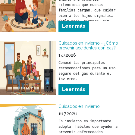
silenciosa que muchas 
familias cargan: que cuidar 
bien a los hijos significa 
darlo todo, siempre, sin 
Leer más
parar.
Cuidados en invierno - ¿Cómo
prevenir accidentes con gas?
17.7.2026
Conocé las principales 
recomendaciones para un uso 
seguro del gas durante el 
invierno.
Leer más
Cuidados en Invierno
16.7.2026
En invierno es importante 
adoptar hábitos que ayuden a 
prevenir enfermedades 