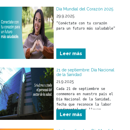
caminar, hablar, tener una 
buena capacidad de 
Día Mundial del Corazón 2025
aprendizaje son cosas que se 
29.9.2025
irán adquiriendo por 
“Conéctate con tu corazón 
imitación y propio 
para un futuro más saludable”
desarrollo.
Leer más
21 de septiembre: Día Nacional
de la Sanidad
21.9.2025
Cada 21 de septiembre se 
conmemora en nuestro país el 
Día Nacional de la Sanidad, 
fecha que reconoce la labor 
fundamental que llevan 
Leer más
adelante los trabajadores y 
trabajadoras del sector 
salud.