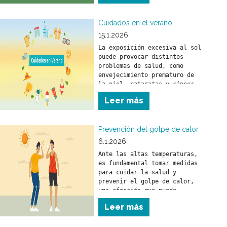
los objetos o recipientes que 
puedan funcionar como 
criaderos.
Cuidados en el verano
15.1.2026
La exposición excesiva al sol 
puede provocar distintos 
problemas de salud, como 
envejecimiento prematuro de 
la piel, cataratas y cáncer 
de piel.
Leer más
Prevención del golpe de calor
6.1.2026
Ante las altas temperaturas, 
es fundamental tomar medidas 
para cuidar la salud y 
prevenir el golpe de calor, 
una afección que puede 
afectar a personas de 
Leer más