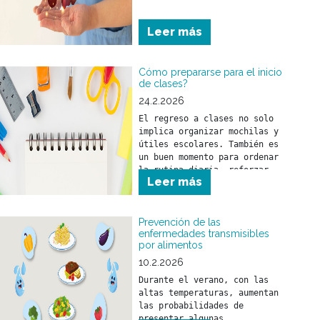
Leer más
Cómo prepararse para el inicio
de clases?
24.2.2026
El regreso a clases no solo 
implica organizar mochilas y 
útiles escolares. También es 
un buen momento para ordenar 
la rutina diaria, reforzar 
Leer más
hábitos saludables y realizar 
los controles de salud 
necesarios.
Prevención de las
enfermedades transmisibles
por alimentos
10.2.2026
Durante el verano, con las 
altas temperaturas, aumentan 
las probabilidades de 
presentar algunas 