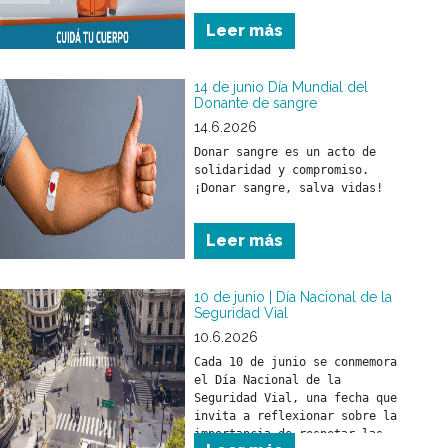
neumonía. Estas pueden 
Leer más
afectar a toda la población 
pero, fundamentalmente, a los 
menores de 5 años y a las 
14 de junio Día Mundial del
Donante de sangre
14.6.2026
Donar sangre es un acto de 
solidaridad y compromiso.

¡Donar sangre, salva vidas!
Leer más
10 de junio | Día Nacional de la
Seguridad Vial
10.6.2026
Cada 10 de junio se conmemora 
el Día Nacional de la 
Seguridad Vial, una fecha que 
invita a reflexionar sobre la 
importancia de respetar las 