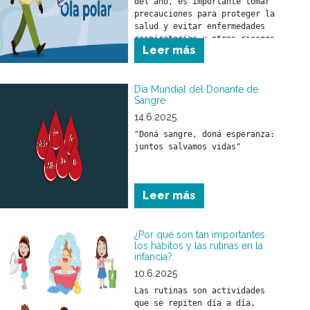
del año, es importante tomar 
precauciones para proteger la 
salud y evitar enfermedades 
respiratorias u otros riesgos 
Leer más
asociados al descenso de la 
temperatura.
Día Mundial del Donante de
Sangre
14.6.2025
"Doná sangre, doná esperanza: 
juntos salvamos vidas"
Leer más
¿Por qué son tan importantes
los hábitos y las rutinas en la
infancia?
10.6.2025
Las rutinas son actividades 
que se repiten día a día, 