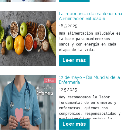
La importancia de mantener una
Alimentación Saludable
16.5.2025
Una alimentación saludable es 
la base para mantenernos 
sanos y con energía en cada 
Leer más
12 de mayo - Día Mundial de la
Enfermería
12.5.2025
Hoy reconocemos la labor 
fundamental de enfermeros y 
enfermeras, quienes con 
compromiso, responsabilidad y 
profesionalismo cuidan la 
Leer más
salud de nuestra comunidad.