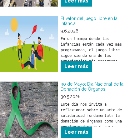
Leer más
normas de tránsito para 
prevenir siniestros viales y 
cuidar la vida de todas las 
personas que circulan por la 
El valor del juego libre en la
infancia
vía pública.
9.6.2026
En un tiempo donde las 
infancias están cada vez más 
programadas, el juego libre 
sigue siendo una de las 
experiencias más poderosas 
Leer más
para el desarrollo de los 
30 de Mayo: Día Nacional de la
Donación de Órganos
30.5.2026
Este día nos invita a 
reflexionar sobre un acto de 
solidaridad fundamental: la 
donación de órganos como una 
oportunidad crucial para 
Leer más
salvar y mejorar la calidad 
de vida de miles de personas.