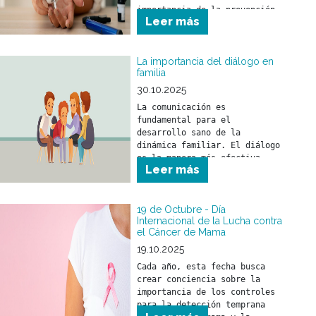
importancia de la prevención, 
Leer más
detección precoz y el 
tratamiento de la diabetes.
La importancia del diálogo en
familia
30.10.2025
La comunicación es 
fundamental para el 
desarrollo sano de la 
dinámica familiar. El diálogo 
es la manera más efectiva 
Leer más
para compartir ideas, 
opiniones y sentimientos.
19 de Octubre - Día
Internacional de la Lucha contra
el Cáncer de Mama
19.10.2025
Cada año, esta fecha busca 
crear conciencia sobre la 
importancia de los controles 
para la detección temprana 