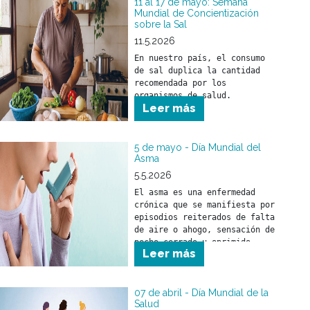
beneficiarios.

11 al 17 de mayo: Semana
Mundial de Concientización
sobre la Sal
A quienes forman parte de 
nuestros equipos de salud, 
11.5.2026
nuestro sincero 
En nuestro país, el consumo 
reconocimiento por la tarea 
de sal duplica la cantidad 
esencial que desarrollan cada 
recomendada por los 
día.

organismos de salud. 
Leer más
5 de mayo - Día Mundial del
Asma
5.5.2026
El asma es una enfermedad 
crónica que se manifiesta por 
episodios reiterados de falta 
de aire o ahogo, sensación de 
pecho cerrado u oprimido, 
Leer más
silbidos en el pecho 
(sibilancias) o presencia de 
tos, asociados con 
obstrucción al paso del aire 
07 de abril - Día Mundial de la
Salud
por la vía respiratoria.