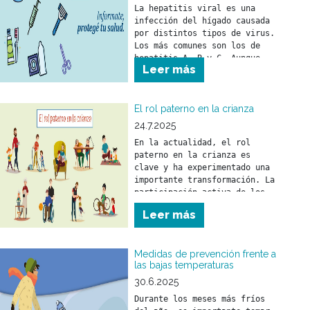
La hepatitis viral es una 
infección del hígado causada 
por distintos tipos de virus. 
Los más comunes son los de 
hepatitis A, B y C. Aunque 
Leer más
puede llegar a ser grave, es 
prevenible y tratable gracias 
a vacunas y tratamientos 
efectivos.
El rol paterno en la crianza
24.7.2025
En la actualidad, el rol 
paterno en la crianza es 
clave y ha experimentado una 
importante transformación. La 
participación activa de los 
padres fortalece el vínculo 
Leer más
con sus hijos y tiene un 
impacto positivo en su 
desarrollo emocional y 
Medidas de prevención frente a
social.
las bajas temperaturas
30.6.2025
Durante los meses más fríos 