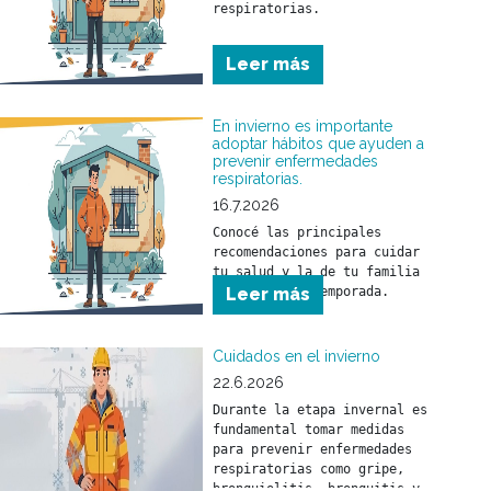
respiratorias.

Conocé las principales 
Leer más
recomendaciones para cuidar 
tu salud y la de tu familia 
durante esta temporada.
En invierno es importante
adoptar hábitos que ayuden a
prevenir enfermedades
respiratorias.
16.7.2026
Conocé las principales 
recomendaciones para cuidar 
tu salud y la de tu familia 
Leer más
Cuidados en el invierno
22.6.2026
Durante la etapa invernal es 
fundamental tomar medidas 
para prevenir enfermedades 
respiratorias como gripe, 
bronquiolitis, bronquitis y 