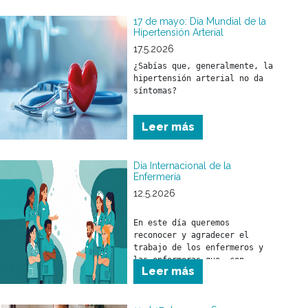
17 de mayo: Día Mundial de la
Hipertensión Arterial
17.5.2026
¿Sabías que, generalmente, la 
hipertensión arterial no da 
síntomas?
Leer más
Día Internacional de la
Enfermería
12.5.2026
En este día queremos 
reconocer y agradecer el 
trabajo de los enfermeros y 
las enfermeras que, con 
Leer más
responsabilidad, compromiso y 
profesionalismo, brindan 
cuidado a nuestros 