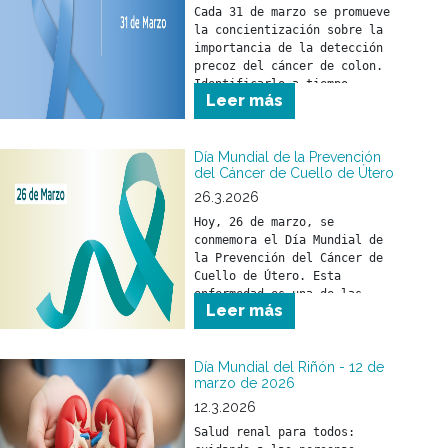
Cada 31 de marzo se promueve 
la concientización sobre la 
importancia de la detección 
precoz del cáncer de colon. 
Identificarlo a tiempo 
Leer más
permite iniciar un 
tratamiento oportuno y 
reducir su impacto en la 
salud.
Día Mundial de la Prevención
del Cáncer de Cuello de Útero
26.3.2026
Hoy, 26 de marzo, se 
conmemora el Día Mundial de 
la Prevención del Cáncer de 
Cuello de Útero. Esta 
enfermedad es una de las 
Leer más
pocas que pueden prevenirse 
si se toman medidas a tiempo.
Día Mundial del Riñón - 12 de
marzo de 2026
12.3.2026
Salud renal para todos: 