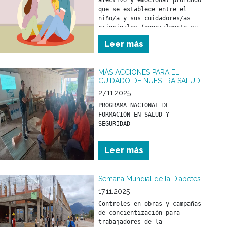
afectivo y emocional profundo 
que se establece entre el 
niño/a y sus cuidadores/as 
principales (generalmente su 
madre y/o padre) desde los 
Leer más
primeros meses de vida.
MÁS ACCIONES PARA EL
CUIDADO DE NUESTRA SALUD
27.11.2025
PROGRAMA NACIONAL DE 
FORMACIÓN EN SALUD Y 
Leer más
Semana Mundial de la Diabetes
17.11.2025
Controles en obras y campañas 
de concientización para 
trabajadores de la 