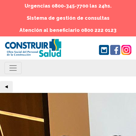
Urgencias 0800-345-7700 las 24hs.
Sistema de gestión de consultas
Atención al beneficiario 0800 222 0123
◄