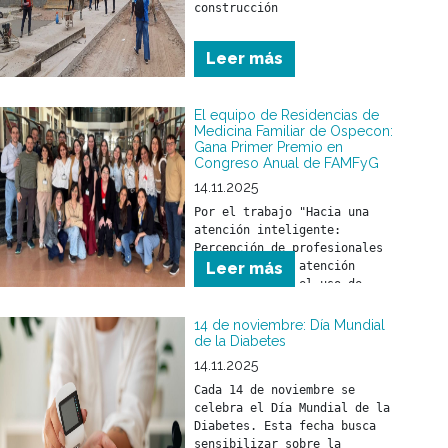
construcción
Leer más
El equipo de Residencias de
Medicina Familiar de Ospecon:
Gana Primer Premio en
Congreso Anual de FAMFyG
14.11.2025
Por el trabajo "Hacia una 
atención inteligente: 
Percepción de profesionales 
de la salud en atención 
Leer más
primaria sobre el uso de 
inteligencia artificial como 
herramienta en la práctica 
14 de noviembre: Día Mundial
de la Diabetes
14.11.2025
Cada 14 de noviembre se 
celebra el Día Mundial de la 
Diabetes. Esta fecha busca 
sensibilizar sobre la 