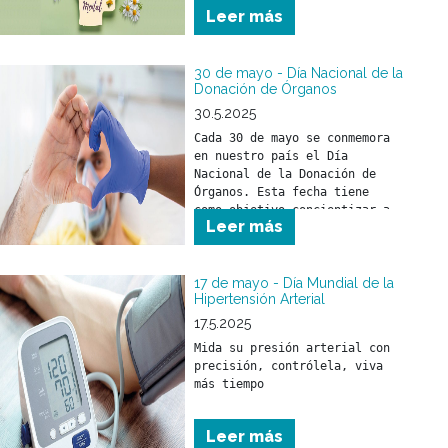
mundo en el año 2030.
Leer más
30 de mayo - Día Nacional de la
Donación de Órganos
30.5.2025
Cada 30 de mayo se conmemora 
en nuestro país el Día 
Nacional de la Donación de 
Órganos. Esta fecha tiene 
como objetivo concientizar a 
Leer más
la sociedad sobre la 
importancia de donar órganos 
como un acto solidario 
fundamental para salvar vidas 
17 de mayo - Día Mundial de la
Hipertensión Arterial
y mejorar la calidad de vida 
17.5.2025
Mida su presión arterial con 
precisión, contrólela, viva 
más tiempo
Leer más