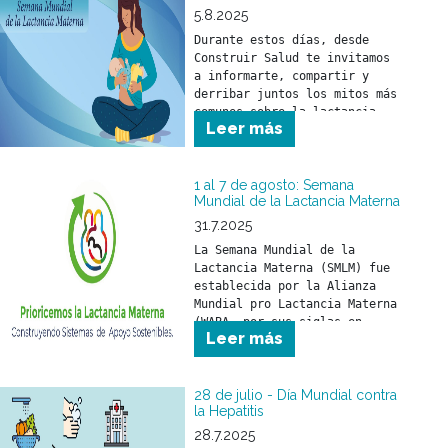
5.8.2025
Durante estos días, desde 
Construir Salud te invitamos 
a informarte, compartir y 
derribar juntos los mitos más 
comunes sobre la lactancia.
Leer más
1 al 7 de agosto: Semana
Mundial de la Lactancia Materna
31.7.2025
La Semana Mundial de la 
Lactancia Materna (SMLM) fue 
establecida por la Alianza 
Mundial pro Lactancia Materna 
(WABA, por sus siglas en 
Leer más
inglés) y se celebra durante 
los primeros días de agosto 
de cada año.
28 de julio - Día Mundial contra
la Hepatitis
28.7.2025