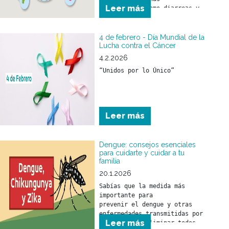
Leer más
enfermedades como diarreas y 
el SUH (Síndrome urémico 
hemolítico) que son 
prevenibles con medidas 
4 de febrero - Día Mundial de la
sencillas como:
Lucha contra el Cáncer
4.2.2026
“Unidos por lo Único”
Leer más
Dengue: consejos esenciales
para cuidarte y cuidar a tu
familia
20.1.2026
Sabías que la medida más 
importante para 

prevenir el dengue y otras 
enfermedades transmitidas por 
Leer más
mosquitos es eliminar todos 