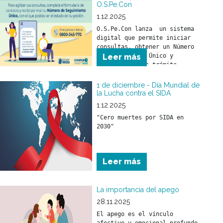
O.S.Pe.Con
1.12.2025
O.S.Pe.Con lanza  un sistema 
digital que permite iniciar 
consultas, obtener un Número 
de Seguimiento Único y 
Leer más
monitorear cada trámite 
online. Más agilidad, más 
transparencia y mejor 
1 de diciembre - Día Mundial de
atención para todos los 
la Lucha contra el SIDA
beneficiarios.
1.12.2025
"Cero muertes por SIDA en 
2030"
Leer más
La importancia del apego
28.11.2025
El apego es el vínculo 