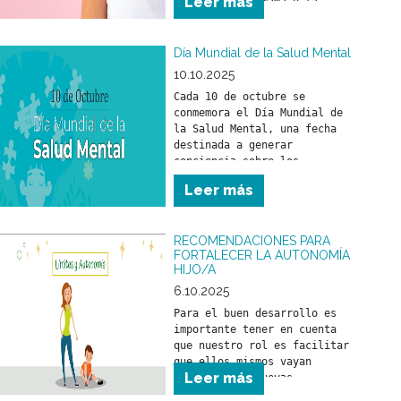
Leer más
del cáncer de mama y la 
relevancia de un tratamiento 
a tiempo.
Día Mundial de la Salud Mental
10.10.2025
Cada 10 de octubre se 
conmemora el Día Mundial de 
la Salud Mental, una fecha 
destinada a generar 
conciencia sobre los 
problemas vinculados con la 
Leer más
salud mental y a promover los 
derechos de las personas que 
los atraviesan, con el 
RECOMENDACIONES PARA
objetivo de mejorar su 
FORTALECER LA AUTONOMÍA
atención, cuidado y 
HIJO/A
6.10.2025
Para el buen desarrollo es 
importante tener en cuenta 
que nuestro rol es facilitar 
que ellos mismos vayan 
Leer más
logrando sus nuevas 
“conquistas”. Ponerse de pie, 