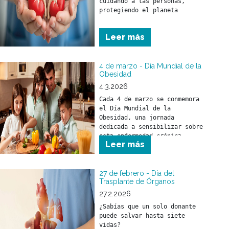
cuidando a las personas, 
Leer más
4 de marzo - Día Mundial de la
Obesidad
4.3.2026
Cada 4 de marzo se conmemora 
el Día Mundial de la 
Obesidad, una jornada 
dedicada a sensibilizar sobre 
esta enfermedad crónica, 
Leer más
compleja y creciente que 
afecta a cientos de millones 
de personas en todo el mundo.
27 de febrero - Día del
Trasplante de Órganos
27.2.2026
¿Sabías que un solo donante 
puede salvar hasta siete 
vidas?