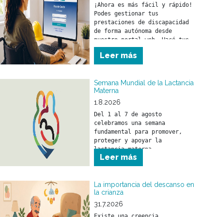
¡Ahora es más fácil y rápido! 
Podes gestionar tus 
prestaciones de discapacidad 
de forma autónoma desde 
nuestro portal web. Hacé tus 
trámites en el momento que lo 
Leer más
necesites y sin moverte de tu 
casa. 
Semana Mundial de la Lactancia
Materna
1.8.2026
Del 1 al 7 de agosto 
celebramos una semana 
fundamental para promover, 
proteger y apoyar la 
lactancia materna.
Leer más
La importancia del descanso en
la crianza
31.7.2026
Existe una creencia 