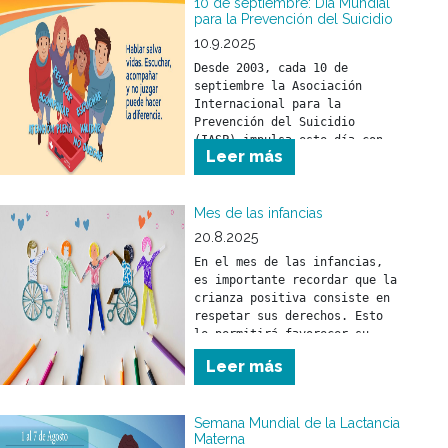
10 de septiembre: Día Mundial
para la Prevención del Suicidio
10.9.2025
Desde 2003, cada 10 de 
septiembre la Asociación 
Internacional para la 
Prevención del Suicidio 
(IASP) impulsa este día con 
Leer más
el objetivo de promover 
compromisos y acciones 
concretas en todo el mundo 
Mes de las infancias
20.8.2025
En el mes de las infancias, 
es importante recordar que la 
crianza positiva consiste en 
respetar sus derechos. Esto 
le permitirá favorecer su 
desarrollo físico, mental y 
Leer más
social.
Semana Mundial de la Lactancia
Materna