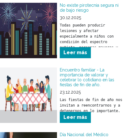
No existe pirotecnia segura ni
de bajo riesgo
30.12.2025
Todas pueden producir 
lesiones y afectar 
especialmente a niños con 
condición del espectro 
autista, personas mayores y 
Leer más
animales.
Encuentro familiar - La
importancia de valorar y
celebrar lo cotidiano en las
fiestas de fin de año.
23.12.2025
Las fiestas de fin de año nos 
invitan a reencontrarnos y a 
detenernos en lo importante.
Leer más
Día Nacional del Médico