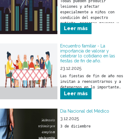
Todas pueden producir 
lesiones y afectar 
especialmente a niños con 
condición del espectro 
autista, personas mayores y 
Leer más
animales.
Encuentro familiar - La
importancia de valorar y
celebrar lo cotidiano en las
fiestas de fin de año.
23.12.2025
Las fiestas de fin de año nos 
invitan a reencontrarnos y a 
detenernos en lo importante.
Leer más
Día Nacional del Médico
3.12.2025
3 de diciembre