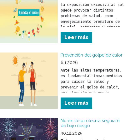
La exposición excesiva al sol 
puede provocar distintos 
problemas de salud, como 
envejecimiento prematuro de 
la piel, cataratas y cáncer 
de piel.
Leer más
Prevención del golpe de calor
6.1.2026
Ante las altas temperaturas, 
es fundamental tomar medidas 
para cuidar la salud y 
prevenir el golpe de calor, 
una afección que puede 
afectar a personas de 
Leer más
No existe pirotecnia segura ni
de bajo riesgo
30.12.2025