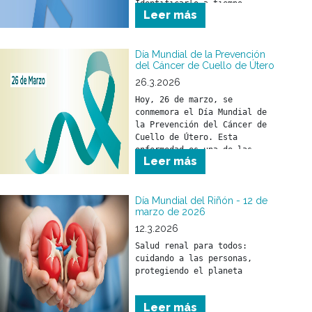
Identificarlo a tiempo 
Leer más
permite iniciar un 
tratamiento oportuno y 
reducir su impacto en la 
salud.
Día Mundial de la Prevención
del Cáncer de Cuello de Útero
26.3.2026
Hoy, 26 de marzo, se 
conmemora el Día Mundial de 
la Prevención del Cáncer de 
Cuello de Útero. Esta 
enfermedad es una de las 
Leer más
pocas que pueden prevenirse 
si se toman medidas a tiempo.
Día Mundial del Riñón - 12 de
marzo de 2026
12.3.2026
Salud renal para todos: 
cuidando a las personas, 
Leer más