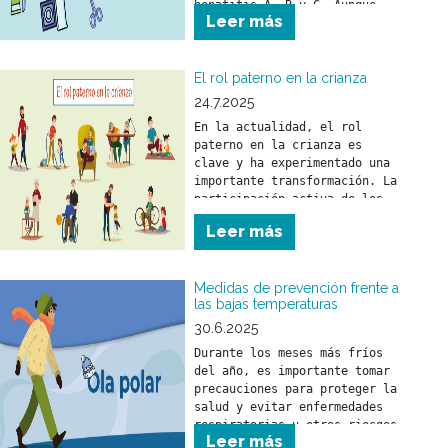
hepatitis A, B y C. Aunque 
Leer más
puede llegar a ser grave, es 
prevenible y tratable gracias 
a vacunas y tratamientos 
efectivos.
El rol paterno en la crianza
24.7.2025
En la actualidad, el rol 
paterno en la crianza es 
clave y ha experimentado una 
importante transformación. La 
participación activa de los 
padres fortalece el vínculo 
Leer más
con sus hijos y tiene un 
impacto positivo en su 
desarrollo emocional y 
Medidas de prevención frente a
social.
las bajas temperaturas
30.6.2025
Durante los meses más fríos 
del año, es importante tomar 
precauciones para proteger la 
salud y evitar enfermedades 
respiratorias u otros riesgos 
Leer más
asociados al descenso de la 