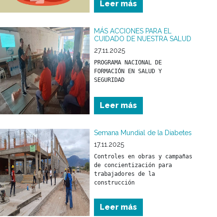
Leer más
primeros meses de vida.
MÁS ACCIONES PARA EL
CUIDADO DE NUESTRA SALUD
27.11.2025
PROGRAMA NACIONAL DE 
FORMACIÓN EN SALUD Y 
Leer más
Semana Mundial de la Diabetes
17.11.2025
Controles en obras y campañas 
de concientización para 
trabajadores de la 
construcción
Leer más