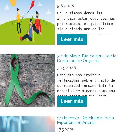
9.6.2026
En un tiempo donde las 
infancias están cada vez más 
programadas, el juego libre 
sigue siendo una de las 
experiencias más poderosas 
Leer más
para el desarrollo de los 
30 de Mayo: Día Nacional de la
Donación de Órganos
30.5.2026
Este día nos invita a 
reflexionar sobre un acto de 
solidaridad fundamental: la 
donación de órganos como una 
oportunidad crucial para 
Leer más
salvar y mejorar la calidad 
de vida de miles de personas.
17 de mayo: Día Mundial de la
Hipertensión Arterial
17.5.2026