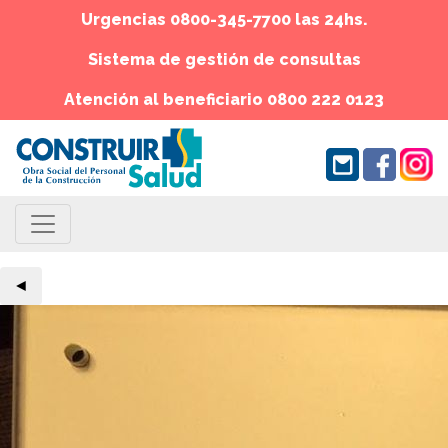
Urgencias 0800-345-7700 las 24hs.
Sistema de gestión de consultas
Atención al beneficiario 0800 222 0123
◄