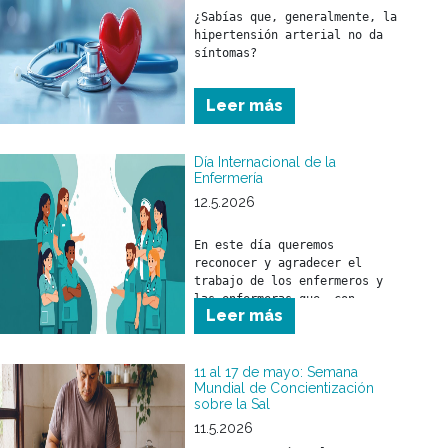
¿Sabías que, generalmente, la 
hipertensión arterial no da 
síntomas?
Leer más
Día Internacional de la
Enfermería
12.5.2026
En este día queremos 
reconocer y agradecer el 
trabajo de los enfermeros y 
las enfermeras que, con 
Leer más
responsabilidad, compromiso y 
profesionalismo, brindan 
cuidado a nuestros 
beneficiarios.

11 al 17 de mayo: Semana
Mundial de Concientización
sobre la Sal
A quienes forman parte de 
nuestros equipos de salud, 
11.5.2026
nuestro sincero 