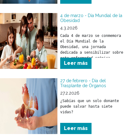
4 de marzo - Día Mundial de la
Obesidad
4.3.2026
Cada 4 de marzo se conmemora 
el Día Mundial de la 
Obesidad, una jornada 
dedicada a sensibilizar sobre 
esta enfermedad crónica, 
Leer más
compleja y creciente que 
afecta a cientos de millones 
de personas en todo el mundo.
27 de febrero - Día del
Trasplante de Órganos
27.2.2026
¿Sabías que un solo donante 
puede salvar hasta siete 
vidas?
Leer más