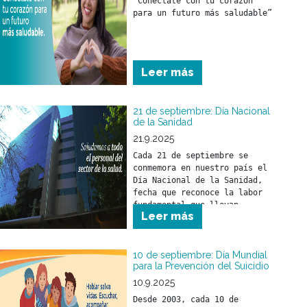
“Conéctate con tu corazón 
imitación y propio 
para un futuro más saludable”
desarrollo.
Leer más
21 de septiembre: Día Nacional
de la Sanidad
21.9.2025
Cada 21 de septiembre se 
conmemora en nuestro país el 
Día Nacional de la Sanidad, 
fecha que reconoce la labor 
fundamental que llevan 
Leer más
adelante los trabajadores y 
trabajadoras del sector 
salud.
10 de septiembre: Día Mundial
para la Prevención del Suicidio
10.9.2025
Desde 2003, cada 10 de 