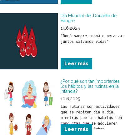
temperatura.
Día Mundial del Donante de
Sangre
14.6.2025
"Doná sangre, doná esperanza: 
juntos salvamos vidas"
Leer más
¿Por qué son tan importantes
los hábitos y las rutinas en la
infancia?
10.6.2025
Las rutinas son actividades 
que se repiten día a día, 
mientras que los hábitos son 
conductas que se adquieren 
Leer más
con el tiempo. Ambas 
herramientas ayudan a que 