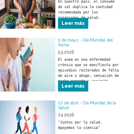
En nuestro país, el consumo 
reconocimiento por la tarea 
de sal duplica la cantidad 
esencial que desarrollan cada 
recomendada por los 
día.

organismos de salud. 
Leer más
5 de mayo - Día Mundial del
Asma
5.5.2026
El asma es una enfermedad 
crónica que se manifiesta por 
episodios reiterados de falta 
de aire o ahogo, sensación de 
pecho cerrado u oprimido, 
Leer más
silbidos en el pecho 
(sibilancias) o presencia de 
tos, asociados con 
obstrucción al paso del aire 
07 de abril - Día Mundial de la
Salud
por la vía respiratoria.
7.4.2026
"Juntos por la salud. 