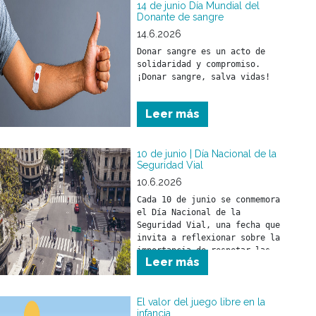
14 de junio Día Mundial del
Donante de sangre
14.6.2026
Donar sangre es un acto de 
solidaridad y compromiso.

¡Donar sangre, salva vidas!
Leer más
10 de junio | Día Nacional de la
Seguridad Vial
10.6.2026
Cada 10 de junio se conmemora 
el Día Nacional de la 
Seguridad Vial, una fecha que 
invita a reflexionar sobre la 
importancia de respetar las 
Leer más
normas de tránsito para 
prevenir siniestros viales y 
cuidar la vida de todas las 
personas que circulan por la 
El valor del juego libre en la
infancia
vía pública.