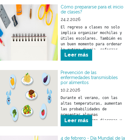
Cómo prepararse para el inicio
de clases?
24.2.2026
El regreso a clases no solo 
implica organizar mochilas y 
útiles escolares. También es 
un buen momento para ordenar 
la rutina diaria, reforzar 
Leer más
hábitos saludables y realizar 
los controles de salud 
necesarios.
Prevención de las
enfermedades transmisibles
por alimentos
10.2.2026
Durante el verano, con las 
altas temperaturas, aumentan 
las probabilidades de 
presentar algunas 
Leer más
enfermedades como diarreas y 
el SUH (Síndrome urémico 
hemolítico) que son 
prevenibles con medidas 
4 de febrero - Día Mundial de la