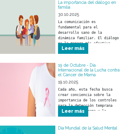
La importancia del diálogo en
familia
30.10.2025
La comunicación es 
fundamental para el 
desarrollo sano de la 
dinámica familiar. El diálogo 
es la manera más efectiva 
Leer más
para compartir ideas, 
opiniones y sentimientos.
19 de Octubre - Día
Internacional de la Lucha contra
el Cáncer de Mama
19.10.2025
Cada año, esta fecha busca 
crear conciencia sobre la 
importancia de los controles 
para la detección temprana 
Leer más
del cáncer de mama y la 
relevancia de un tratamiento 
a tiempo.
Día Mundial de la Salud Mental