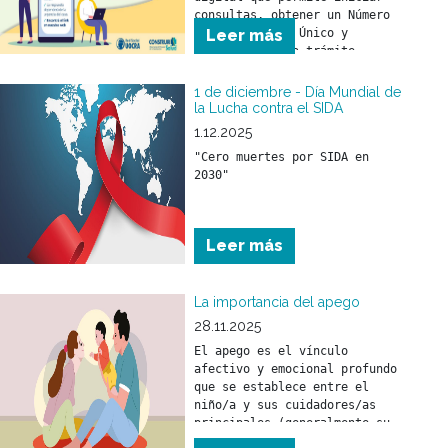
consultas, obtener un Número 
de Seguimiento Único y 
Leer más
monitorear cada trámite 
online. Más agilidad, más 
transparencia y mejor 
1 de diciembre - Día Mundial de
atención para todos los 
la Lucha contra el SIDA
beneficiarios.
1.12.2025
"Cero muertes por SIDA en 
2030"
Leer más
La importancia del apego
28.11.2025
El apego es el vínculo 
afectivo y emocional profundo 
que se establece entre el 
niño/a y sus cuidadores/as 
principales (generalmente su 
madre y/o padre) desde los 