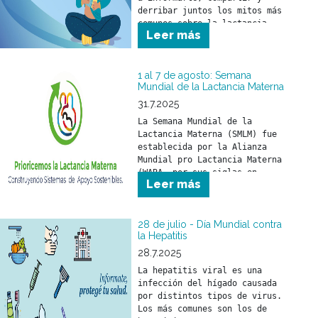
derribar juntos los mitos más 
comunes sobre la lactancia.
Leer más
1 al 7 de agosto: Semana
Mundial de la Lactancia Materna
31.7.2025
La Semana Mundial de la 
Lactancia Materna (SMLM) fue 
establecida por la Alianza 
Mundial pro Lactancia Materna 
(WABA, por sus siglas en 
Leer más
inglés) y se celebra durante 
los primeros días de agosto 
de cada año.
28 de julio - Día Mundial contra
la Hepatitis
28.7.2025
La hepatitis viral es una 
infección del hígado causada 
por distintos tipos de virus. 
Los más comunes son los de 