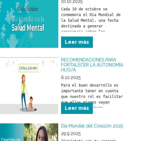
10.10.2025
Cada 10 de octubre se 
conmemora el Día Mundial de 
la Salud Mental, una fecha 
destinada a generar 
conciencia sobre los 
problemas vinculados con la 
Leer más
salud mental y a promover los 
derechos de las personas que 
los atraviesan, con el 
RECOMENDACIONES PARA
objetivo de mejorar su 
FORTALECER LA AUTONOMÍA
atención, cuidado y 
HIJO/A
6.10.2025
Para el buen desarrollo es 
importante tener en cuenta 
que nuestro rol es facilitar 
que ellos mismos vayan 
Leer más
logrando sus nuevas 
“conquistas”. Ponerse de pie, 
caminar, hablar, tener una 
buena capacidad de 
Día Mundial del Corazón 2025
aprendizaje son cosas que se 
29.9.2025
irán adquiriendo por 