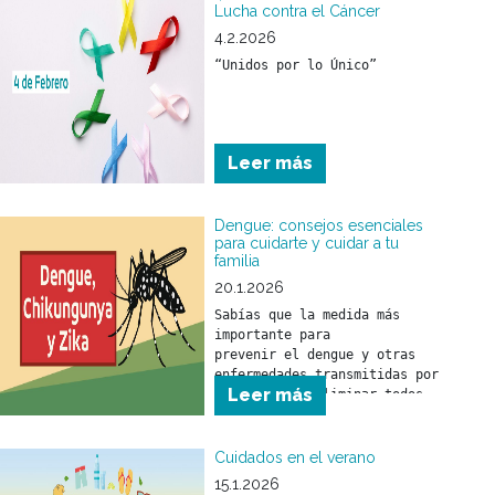
sencillas como:
Lucha contra el Cáncer
4.2.2026
“Unidos por lo Único”
Leer más
Dengue: consejos esenciales
para cuidarte y cuidar a tu
familia
20.1.2026
Sabías que la medida más 
importante para 

prevenir el dengue y otras 
enfermedades transmitidas por 
Leer más
mosquitos es eliminar todos 
los objetos o recipientes que 
puedan funcionar como 
criaderos.
Cuidados en el verano
15.1.2026