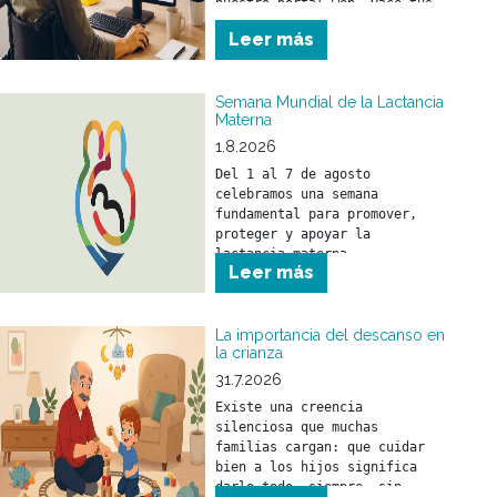
nuestro portal web. Hacé tus 
trámites en el momento que lo 
Leer más
necesites y sin moverte de tu 
casa. 
Semana Mundial de la Lactancia
Materna
1.8.2026
Del 1 al 7 de agosto 
celebramos una semana 
fundamental para promover, 
proteger y apoyar la 
lactancia materna.
Leer más
La importancia del descanso en
la crianza
31.7.2026
Existe una creencia 
silenciosa que muchas 
familias cargan: que cuidar 
bien a los hijos significa 
darlo todo, siempre, sin 