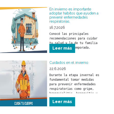
tu salud y la de tu familia 
durante esta temporada.
En invierno es importante
adoptar hábitos que ayuden a
prevenir enfermedades
respiratorias.
16.7.2026
Conocé las principales 
recomendaciones para cuidar 
tu salud y la de tu familia 
Leer más
Cuidados en el invierno
22.6.2026
Durante la etapa invernal es 
fundamental tomar medidas 
para prevenir enfermedades 
respiratorias como gripe, 
bronquiolitis, bronquitis y 
neumonía. Estas pueden 
Leer más
afectar a toda la población 
pero, fundamentalmente, a los 
menores de 5 años y a las 