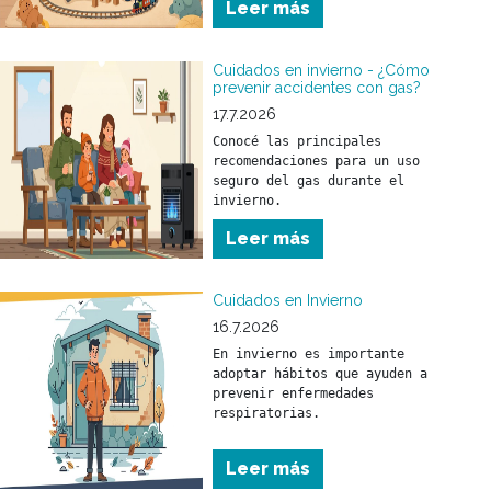
Leer más
parar.
Cuidados en invierno - ¿Cómo
prevenir accidentes con gas?
17.7.2026
Conocé las principales 
recomendaciones para un uso 
seguro del gas durante el 
invierno.
Leer más
Cuidados en Invierno
16.7.2026
En invierno es importante 
adoptar hábitos que ayuden a 
prevenir enfermedades 
respiratorias.

Conocé las principales 
Leer más
recomendaciones para cuidar 