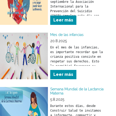
septiembre la Asociación 
Internacional para la 
Prevención del Suicidio 
(IASP) impulsa este día con 
Leer más
el objetivo de promover 
compromisos y acciones 
concretas en todo el mundo 
Mes de las infancias
20.8.2025
En el mes de las infancias, 
es importante recordar que la 
crianza positiva consiste en 
respetar sus derechos. Esto 
le permitirá favorecer su 
desarrollo físico, mental y 
Leer más
social.
Semana Mundial de la Lactancia
Materna
5.8.2025
Durante estos días, desde 
Construir Salud te invitamos 
a informarte, compartir y 