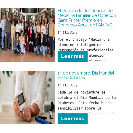
El equipo de Residencias de
Medicina Familiar de Ospecon:
Gana Primer Premio en
Congreso Anual de FAMFyG
14.11.2025
Por el trabajo "Hacia una 
atención inteligente: 
Percepción de profesionales 
de la salud en atención 
Leer más
primaria sobre el uso de 
inteligencia artificial como 
herramienta en la práctica 
14 de noviembre: Día Mundial
de la Diabetes
14.11.2025
Cada 14 de noviembre se 
celebra el Día Mundial de la 
Diabetes. Esta fecha busca 
sensibilizar sobre la 
importancia de la prevención, 
Leer más
detección precoz y el 
tratamiento de la diabetes.