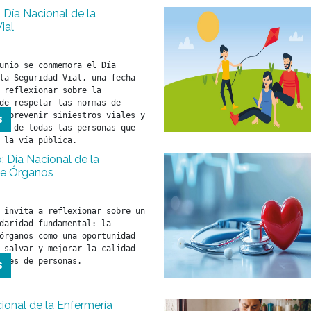
| Día Nacional de la
ial
unio se conmemora el Día 
la Seguridad Vial, una fecha 
 reflexionar sobre la 
de respetar las normas de 
a prevenir siniestros viales y 
s
da de todas las personas que 
 la vía pública.
 Día Nacional de la
de Órganos
 invita a reflexionar sobre un 
daridad fundamental: la 
órganos como una oportunidad 
 salvar y mejorar la calidad 
iles de personas.
s
cional de la Enfermería