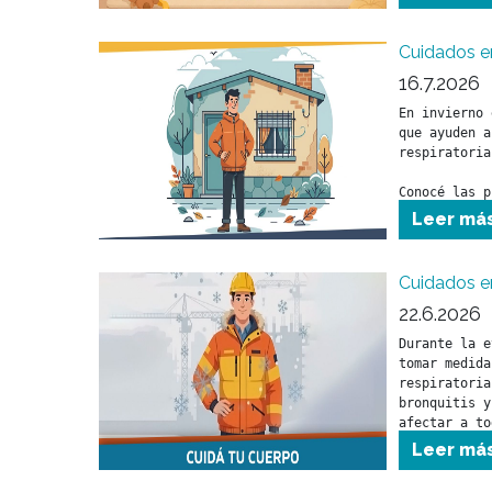
Cuidados e
16.7.2026
En invierno 
que ayuden a
respiratoria
Conocé las p
para cuidar 
Leer má
durante esta
Cuidados en
22.6.2026
Durante la e
tomar medida
respiratoria
bronquitis y
afectar a to
fundamentalm
Leer má