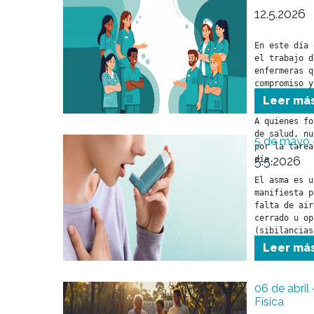
12.5.2026
En este día 
el trabajo d
enfermeras q
compromiso y
cuidado a nu
Leer má
A quienes fo
de salud, nu
5 de mayo 
por la tarea
5.5.2026
día.

El asma es u
manifiesta p
falta de air
cerrado u op
(sibilancias
asociados co
Leer má
por la vía r
06 de abril
Física