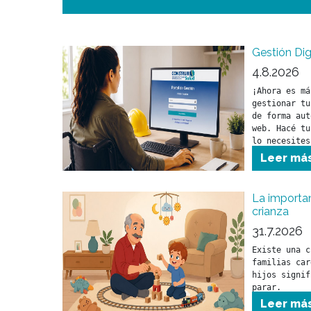
Gestión Dig
4.8.2026
¡Ahora es má
gestionar tu
de forma aut
web. Hacé tu
lo necesites
Leer má
La importan
crianza
31.7.2026
Existe una c
familias car
hijos signif
parar.
Leer má