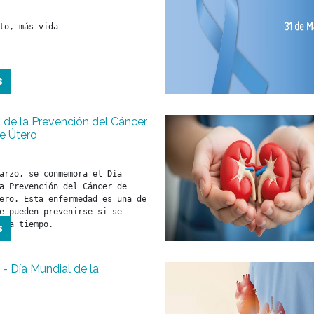
to, más vida
s
 de la Prevención del Cáncer
e Útero
arzo, se conmemora el Día 
a Prevención del Cáncer de 
ero. Esta enfermedad es una de 
e pueden prevenirse si se 
s a tiempo.
s
- Día Mundial de la