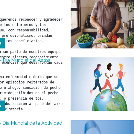
queremos reconocer y agradecer 
e los enfermeros y las 
ue, con responsabilidad, 
 profesionalismo, brindan 
estros beneficiarios.

s
rman parte de nuestros equipos 
estro sincero reconocimiento 
- Día Mundial del Asma
 esencial que desarrollan cada 
na enfermedad crónica que se 
or episodios reiterados de 
e o ahogo, sensación de pecho 
rimido, silbidos en el pecho 
) o presencia de tos, 
n obstrucción al paso del aire 
s
espiratoria.
 - Día Mundial de la Actividad