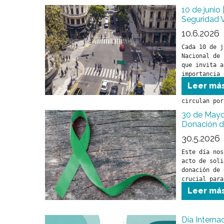
10 de junio 
Seguridad V
10.6.2026
Cada 10 de j
Nacional de 
que invita a
importancia 
tránsito par
Leer má
cuidar la vi
circulan por
30 de Mayo:
Donación 
30.5.2026
Este día nos
acto de soli
donación de 
crucial para
de vida de m
Leer má
Día Interna