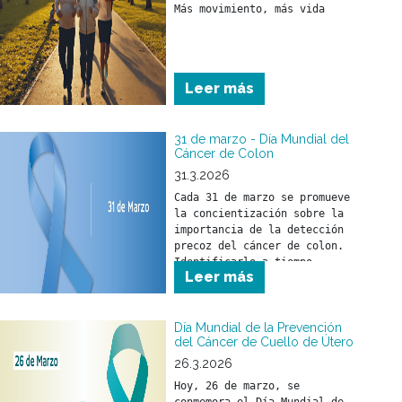
Más movimiento, más vida
Leer más
31 de marzo - Día Mundial del
Cáncer de Colon
31.3.2026
Cada 31 de marzo se promueve 
la concientización sobre la 
importancia de la detección 
precoz del cáncer de colon. 
Identificarlo a tiempo 
Leer más
permite iniciar un 
tratamiento oportuno y 
reducir su impacto en la 
salud.
Día Mundial de la Prevención
del Cáncer de Cuello de Útero
26.3.2026
Hoy, 26 de marzo, se 