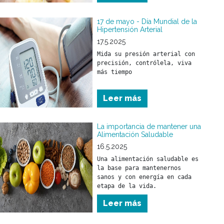
importancia de donar órganos 
como un acto solidario 
fundamental para salvar vidas 
17 de mayo - Día Mundial de la
Hipertensión Arterial
y mejorar la calidad de vida 
17.5.2025
Mida su presión arterial con 
precisión, contrólela, viva 
más tiempo
Leer más
La importancia de mantener una
Alimentación Saludable
16.5.2025
Una alimentación saludable es 
la base para mantenernos 
sanos y con energía en cada 
Leer más