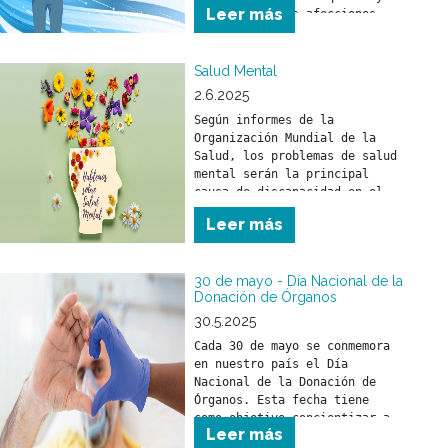
Leer más
neumonía. Estas afecciones 
pueden afectar a toda la 
población, pero son 
especialmente peligrosas para 
Salud Mental
niñas y niños menores de 5 
2.6.2025
años y para personas mayores 
Según informes de la 
de 65 años.
Organización Mundial de la 
Salud, los problemas de salud 
mental serán la principal 
causa de discapacidad en el 
mundo en el año 2030.
Leer más
30 de mayo - Día Nacional de la
Donación de Órganos
30.5.2025
Cada 30 de mayo se conmemora 
en nuestro país el Día 
Nacional de la Donación de 
Órganos. Esta fecha tiene 
como objetivo concientizar a 
Leer más
la sociedad sobre la 