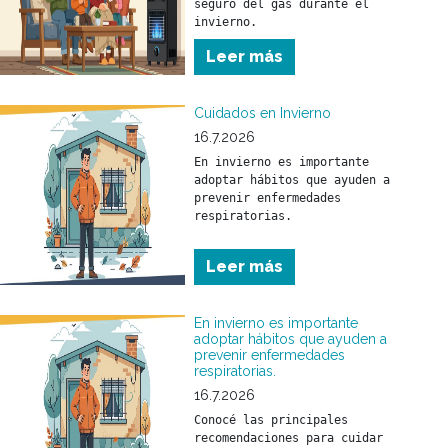
seguro del gas durante el 
invierno.
Leer más
Cuidados en Invierno
16.7.2026
En invierno es importante 
adoptar hábitos que ayuden a 
prevenir enfermedades 
respiratorias.

Conocé las principales 
Leer más
recomendaciones para cuidar 
tu salud y la de tu familia 
durante esta temporada.
En invierno es importante
adoptar hábitos que ayuden a
prevenir enfermedades
respiratorias.
16.7.2026
Conocé las principales 
recomendaciones para cuidar 