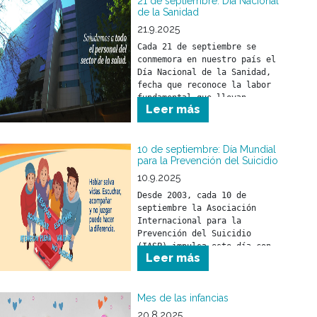
21 de septiembre: Día Nacional
de la Sanidad
21.9.2025
Cada 21 de septiembre se 
conmemora en nuestro país el 
Día Nacional de la Sanidad, 
fecha que reconoce la labor 
fundamental que llevan 
Leer más
adelante los trabajadores y 
trabajadoras del sector 
salud.
10 de septiembre: Día Mundial
para la Prevención del Suicidio
10.9.2025
Desde 2003, cada 10 de 
septiembre la Asociación 
Internacional para la 
Prevención del Suicidio 
(IASP) impulsa este día con 
Leer más
el objetivo de promover 
compromisos y acciones 
concretas en todo el mundo 
Mes de las infancias
20.8.2025