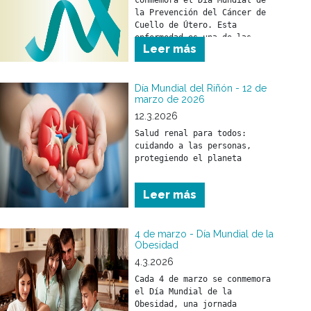
conmemora el Día Mundial de 
la Prevención del Cáncer de 
Cuello de Útero. Esta 
enfermedad es una de las 
Leer más
pocas que pueden prevenirse 
si se toman medidas a tiempo.
Día Mundial del Riñón - 12 de
marzo de 2026
12.3.2026
Salud renal para todos: 
cuidando a las personas, 
Leer más
4 de marzo - Día Mundial de la
Obesidad
4.3.2026
Cada 4 de marzo se conmemora 
el Día Mundial de la 
Obesidad, una jornada 