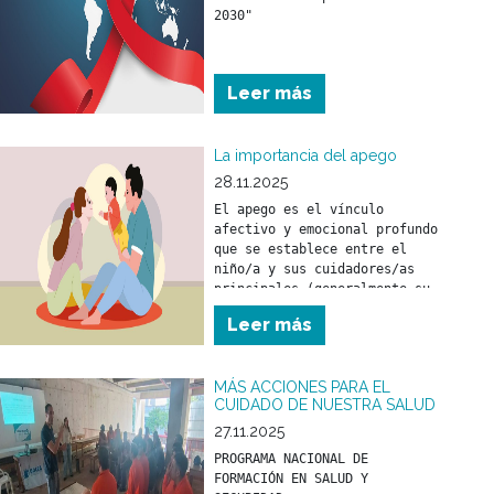
2030"
Leer más
La importancia del apego
28.11.2025
El apego es el vínculo 
afectivo y emocional profundo 
que se establece entre el 
niño/a y sus cuidadores/as 
principales (generalmente su 
madre y/o padre) desde los 
Leer más
primeros meses de vida.
MÁS ACCIONES PARA EL
CUIDADO DE NUESTRA SALUD
27.11.2025
PROGRAMA NACIONAL DE 
FORMACIÓN EN SALUD Y 