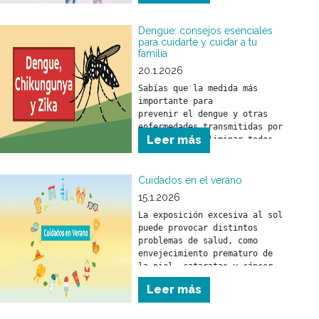
Dengue: consejos esenciales
para cuidarte y cuidar a tu
familia
20.1.2026
Sabías que la medida más 
importante para 

prevenir el dengue y otras 
enfermedades transmitidas por 
Leer más
mosquitos es eliminar todos 
los objetos o recipientes que 
puedan funcionar como 
criaderos.
Cuidados en el verano
15.1.2026
La exposición excesiva al sol 
puede provocar distintos 
problemas de salud, como 
envejecimiento prematuro de 
la piel, cataratas y cáncer 
de piel.
Leer más