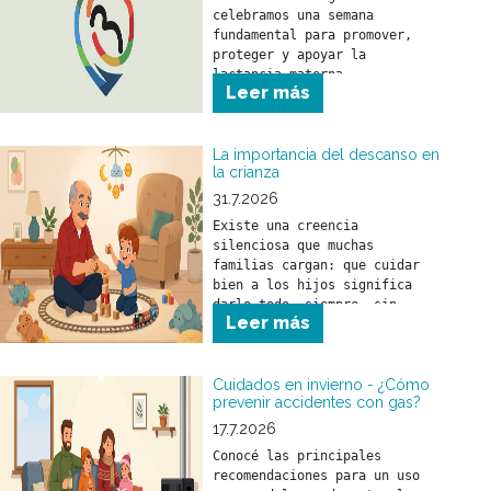
celebramos una semana 
fundamental para promover, 
proteger y apoyar la 
lactancia materna.
Leer más
La importancia del descanso en
la crianza
31.7.2026
Existe una creencia 
silenciosa que muchas 
familias cargan: que cuidar 
bien a los hijos significa 
darlo todo, siempre, sin 
Leer más
parar.
Cuidados en invierno - ¿Cómo
prevenir accidentes con gas?
17.7.2026
Conocé las principales 
recomendaciones para un uso 