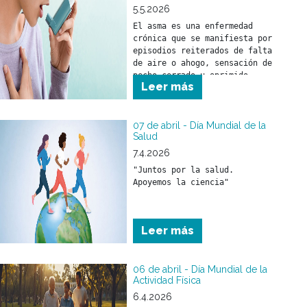
5.5.2026
El asma es una enfermedad 
crónica que se manifiesta por 
episodios reiterados de falta 
de aire o ahogo, sensación de 
pecho cerrado u oprimido, 
Leer más
silbidos en el pecho 
(sibilancias) o presencia de 
tos, asociados con 
obstrucción al paso del aire 
07 de abril - Día Mundial de la
Salud
por la vía respiratoria.
7.4.2026
"Juntos por la salud. 
Leer más
06 de abril - Día Mundial de la
Actividad Física
6.4.2026