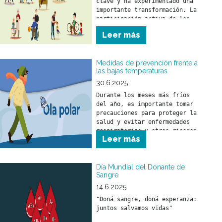
clave y ha experimentado una 
importante transformación. La 
participación activa de los 
padres fortalece el vínculo 
Leer más
con sus hijos y tiene un 
impacto positivo en su 
desarrollo emocional y 
Medidas de prevención frente a
social.
las bajas temperaturas
30.6.2025
Durante los meses más fríos 
del año, es importante tomar 
precauciones para proteger la 
salud y evitar enfermedades 
respiratorias u otros riesgos 
Leer más
asociados al descenso de la 
temperatura.
Día Mundial del Donante de
Sangre
14.6.2025
"Doná sangre, doná esperanza: 
juntos salvamos vidas"