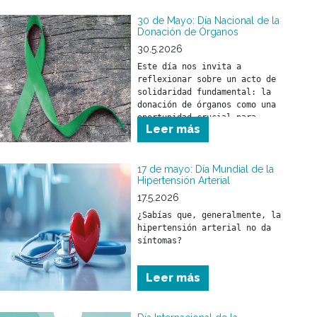
30 de Mayo: Día Nacional de la
Donación de Órganos
30.5.2026
Este día nos invita a 
reflexionar sobre un acto de 
solidaridad fundamental: la 
donación de órganos como una 
oportunidad crucial para 
Leer más
salvar y mejorar la calidad 
de vida de miles de personas.
17 de mayo: Día Mundial de la
Hipertensión Arterial
17.5.2026
¿Sabías que, generalmente, la 
hipertensión arterial no da 
síntomas?
Leer más