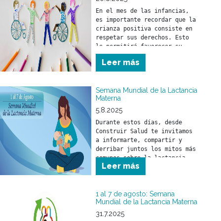
En el mes de las infancias, 
es importante recordar que la 
crianza positiva consiste en 
respetar sus derechos. Esto 
le permitirá favorecer su 
desarrollo físico, mental y 
Leer más
social.
Semana Mundial de la Lactancia
Materna
5.8.2025
Durante estos días, desde 
Construir Salud te invitamos 
a informarte, compartir y 
derribar juntos los mitos más 
comunes sobre la lactancia.
Leer más
1 al 7 de agosto: Semana
Mundial de la Lactancia Materna
31.7.2025