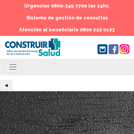
Urgencias 0800-345-7700 las 24hs.
Sistema de gestión de consultas
Atención al beneficiario 0800 222 0123
◄