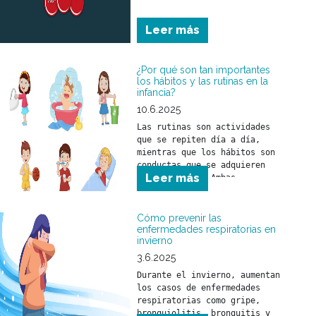
Leer más
¿Por qué son tan importantes
los hábitos y las rutinas en la
infancia?
10.6.2025
Las rutinas son actividades 
que se repiten día a día, 
mientras que los hábitos son 
conductas que se adquieren 
Leer más
con el tiempo. Ambas 
herramientas ayudan a que 
niñas y niños comprendan el 
mundo que los rodea y se 
Cómo prevenir las
sientan seguros frente a los 
enfermedades respiratorias en
invierno
desafíos del día a día.
3.6.2025
Durante el invierno, aumentan 
los casos de enfermedades 
respiratorias como gripe, 
bronquiolitis, bronquitis y 