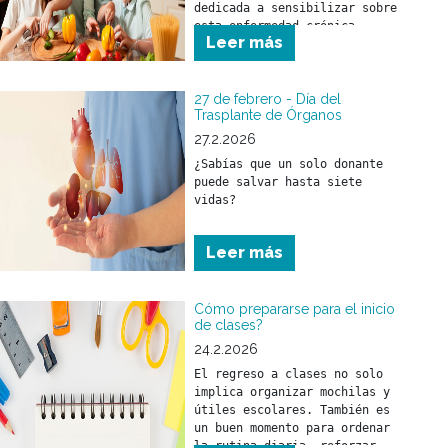
dedicada a sensibilizar sobre 
esta enfermedad crónica, 
Leer más
compleja y creciente que 
afecta a cientos de millones 
de personas en todo el mundo.
27 de febrero - Día del
Trasplante de Órganos
27.2.2026
¿Sabías que un solo donante 
puede salvar hasta siete 
vidas?
Leer más
Cómo prepararse para el inicio
de clases?
24.2.2026
El regreso a clases no solo 
implica organizar mochilas y 
útiles escolares. También es 
un buen momento para ordenar 
la rutina diaria, reforzar 