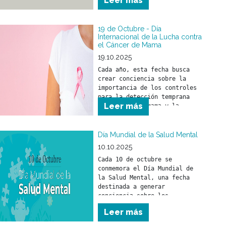
Leer más
para compartir ideas, 
opiniones y sentimientos.
19 de Octubre - Día
Internacional de la Lucha contra
el Cáncer de Mama
19.10.2025
Cada año, esta fecha busca 
crear conciencia sobre la 
importancia de los controles 
para la detección temprana 
Leer más
del cáncer de mama y la 
relevancia de un tratamiento 
a tiempo.
Día Mundial de la Salud Mental
10.10.2025
Cada 10 de octubre se 
conmemora el Día Mundial de 
la Salud Mental, una fecha 
destinada a generar 
conciencia sobre los 
problemas vinculados con la 
Leer más
salud mental y a promover los 
derechos de las personas que 