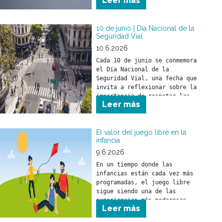
Leer más
10 de junio | Día Nacional de la
Seguridad Vial
10.6.2026
Cada 10 de junio se conmemora 
el Día Nacional de la 
Seguridad Vial, una fecha que 
invita a reflexionar sobre la 
importancia de respetar las 
Leer más
normas de tránsito para 
prevenir siniestros viales y 
cuidar la vida de todas las 
personas que circulan por la 
El valor del juego libre en la
infancia
vía pública.
9.6.2026
En un tiempo donde las 
infancias están cada vez más 
programadas, el juego libre 
sigue siendo una de las 
experiencias más poderosas 
Leer más
para el desarrollo de los 