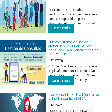
3.12.2025
“Fomentar sociedades 
inclusivas para las personas 
con discapacidad para 
impulsar el progreso social”
Leer más
Nuevo sistema online de
atención y seguimiento de
consultas para beneficiarios de
O.S.Pe.Con
1.12.2025
O.S.Pe.Con lanza  un sistema 
digital que permite iniciar 
consultas, obtener un Número 
de Seguimiento Único y 
Leer más
monitorear cada trámite 
online. Más agilidad, más 
transparencia y mejor 
1 de diciembre - Día Mundial de
atención para todos los 
la Lucha contra el SIDA
beneficiarios.
1.12.2025
"Cero muertes por SIDA en 