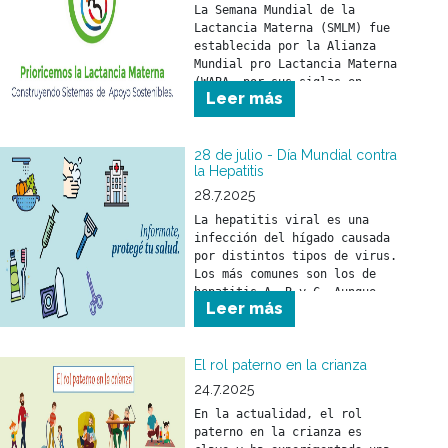
La Semana Mundial de la 
Lactancia Materna (SMLM) fue 
establecida por la Alianza 
Mundial pro Lactancia Materna 
(WABA, por sus siglas en 
Leer más
inglés) y se celebra durante 
los primeros días de agosto 
de cada año.
28 de julio - Día Mundial contra
la Hepatitis
28.7.2025
La hepatitis viral es una 
infección del hígado causada 
por distintos tipos de virus. 
Los más comunes son los de 
hepatitis A, B y C. Aunque 
Leer más
puede llegar a ser grave, es 
prevenible y tratable gracias 
a vacunas y tratamientos 
efectivos.
El rol paterno en la crianza
24.7.2025
En la actualidad, el rol 
paterno en la crianza es 