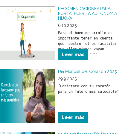
los atraviesan, con el 
RECOMENDACIONES PARA
objetivo de mejorar su 
FORTALECER LA AUTONOMÍA
atención, cuidado y 
HIJO/A
6.10.2025
Para el buen desarrollo es 
importante tener en cuenta 
que nuestro rol es facilitar 
que ellos mismos vayan 
Leer más
logrando sus nuevas 
“conquistas”. Ponerse de pie, 
caminar, hablar, tener una 
buena capacidad de 
Día Mundial del Corazón 2025
aprendizaje son cosas que se 
29.9.2025
irán adquiriendo por 
“Conéctate con tu corazón 
imitación y propio 
para un futuro más saludable”
desarrollo.
Leer más