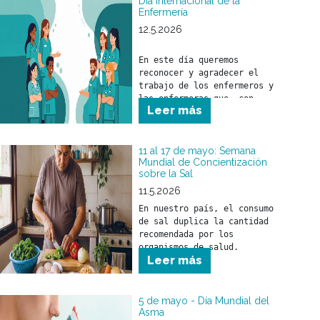
Día Internacional de la
Enfermería
12.5.2026
En este día queremos 
reconocer y agradecer el 
trabajo de los enfermeros y 
las enfermeras que, con 
Leer más
responsabilidad, compromiso y 
profesionalismo, brindan 
cuidado a nuestros 
beneficiarios.

11 al 17 de mayo: Semana
Mundial de Concientización
sobre la Sal
A quienes forman parte de 
nuestros equipos de salud, 
11.5.2026
nuestro sincero 
En nuestro país, el consumo 
reconocimiento por la tarea 
de sal duplica la cantidad 
esencial que desarrollan cada 
recomendada por los 
día.

organismos de salud. 
Leer más
5 de mayo - Día Mundial del
Asma