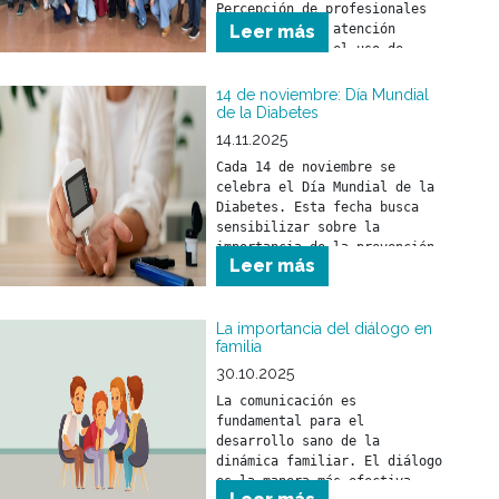
Percepción de profesionales 
de la salud en atención 
Leer más
primaria sobre el uso de 
inteligencia artificial como 
herramienta en la práctica 
14 de noviembre: Día Mundial
de la Diabetes
14.11.2025
Cada 14 de noviembre se 
celebra el Día Mundial de la 
Diabetes. Esta fecha busca 
sensibilizar sobre la 
importancia de la prevención, 
Leer más
detección precoz y el 
tratamiento de la diabetes.
La importancia del diálogo en
familia
30.10.2025
La comunicación es 
fundamental para el 
desarrollo sano de la 
dinámica familiar. El diálogo 
es la manera más efectiva 