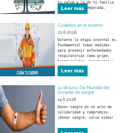
tu salud y la de tu familia 
Leer más
Cuidados en el invierno
22.6.2026
Durante la etapa invernal es 
fundamental tomar medidas 
para prevenir enfermedades 
respiratorias como gripe, 
bronquiolitis, bronquitis y 
neumonía. Estas pueden 
Leer más
afectar a toda la población 
pero, fundamentalmente, a los 
menores de 5 años y a las 
14 de junio Día Mundial del
Donante de sangre
14.6.2026
Donar sangre es un acto de 
solidaridad y compromiso.

¡Donar sangre, salva vidas!