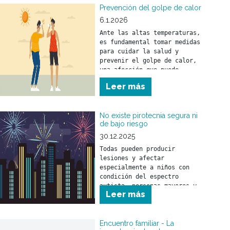
Prevención del golpe de calor
6.1.2026
Ante las altas temperaturas, 
es fundamental tomar medidas 
para cuidar la salud y 
prevenir el golpe de calor, 
una afección que puede 
afectar a personas de 
Leer más
No existe pirotecnia segura ni
de bajo riesgo
30.12.2025
Todas pueden producir 
lesiones y afectar 
especialmente a niños con 
condición del espectro 
autista, personas mayores y 
Leer más
animales.
Encuentro familiar - La