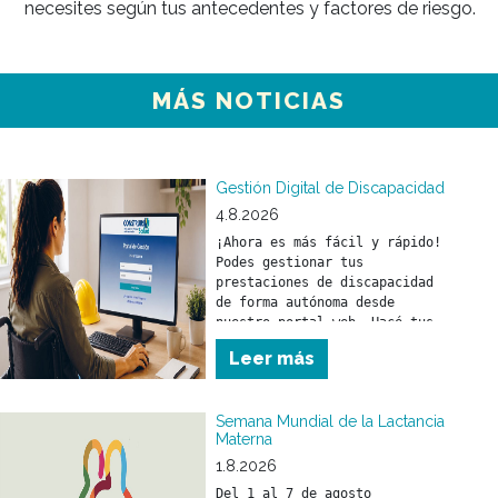
necesites según tus antecedentes y factores de riesgo.
MÁS NOTICIAS
Gestión Digital de Discapacidad
4.8.2026
¡Ahora es más fácil y rápido! 
Podes gestionar tus 
prestaciones de discapacidad 
de forma autónoma desde 
nuestro portal web. Hacé tus 
trámites en el momento que lo 
Leer más
necesites y sin moverte de tu 
casa. 
Semana Mundial de la Lactancia
Materna
1.8.2026
Del 1 al 7 de agosto 