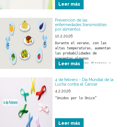
Leer más
hábitos saludables y realizar 
los controles de salud 
necesarios.
Prevención de las
enfermedades transmisibles
por alimentos
10.2.2026
Durante el verano, con las 
altas temperaturas, aumentan 
las probabilidades de 
presentar algunas 
Leer más
enfermedades como diarreas y 
el SUH (Síndrome urémico 
hemolítico) que son 
prevenibles con medidas 
4 de febrero - Día Mundial de la
sencillas como:
Lucha contra el Cáncer
4.2.2026
“Unidos por lo Único”
Leer más