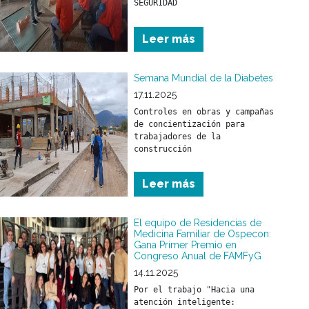
Leer más
Semana Mundial de la Diabetes
17.11.2025
Controles en obras y campañas 
de concientización para 
trabajadores de la 
construcción
Leer más
El equipo de Residencias de
Medicina Familiar de Ospecon:
Gana Primer Premio en
Congreso Anual de FAMFyG
14.11.2025
Por el trabajo "Hacia una 
atención inteligente: 