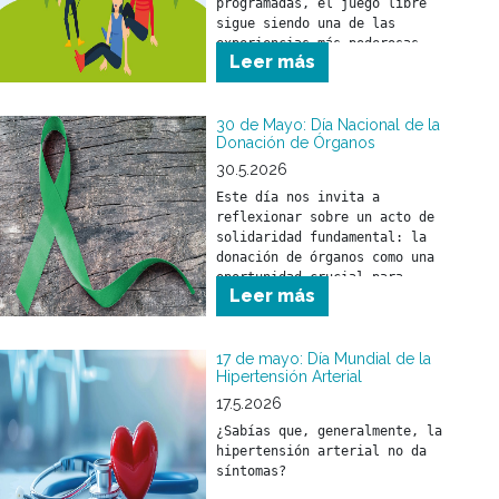
programadas, el juego libre 
sigue siendo una de las 
experiencias más poderosas 
Leer más
para el desarrollo de los 
30 de Mayo: Día Nacional de la
Donación de Órganos
30.5.2026
Este día nos invita a 
reflexionar sobre un acto de 
solidaridad fundamental: la 
donación de órganos como una 
oportunidad crucial para 
Leer más
salvar y mejorar la calidad 
de vida de miles de personas.
17 de mayo: Día Mundial de la
Hipertensión Arterial
17.5.2026
¿Sabías que, generalmente, la 
hipertensión arterial no da 
síntomas?