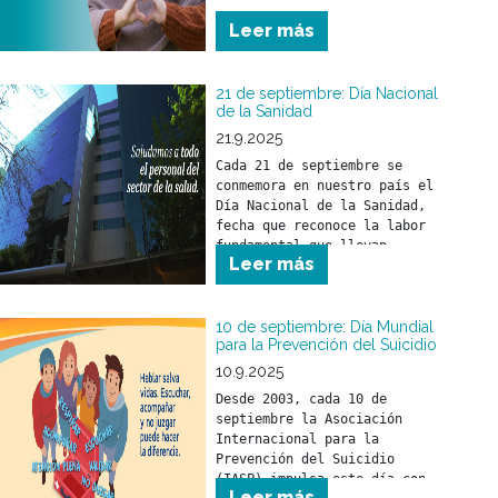
Leer más
21 de septiembre: Día Nacional
de la Sanidad
21.9.2025
Cada 21 de septiembre se 
conmemora en nuestro país el 
Día Nacional de la Sanidad, 
fecha que reconoce la labor 
fundamental que llevan 
Leer más
adelante los trabajadores y 
trabajadoras del sector 
salud.
10 de septiembre: Día Mundial
para la Prevención del Suicidio
10.9.2025
Desde 2003, cada 10 de 
septiembre la Asociación 
Internacional para la 
Prevención del Suicidio 
(IASP) impulsa este día con 
Leer más