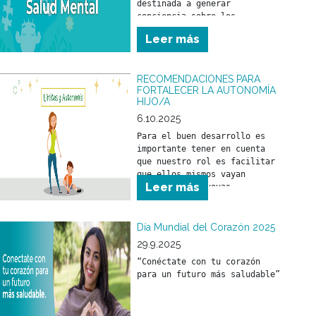
destinada a generar 
conciencia sobre los 
problemas vinculados con la 
Leer más
salud mental y a promover los 
derechos de las personas que 
los atraviesan, con el 
RECOMENDACIONES PARA
objetivo de mejorar su 
FORTALECER LA AUTONOMÍA
atención, cuidado y 
HIJO/A
6.10.2025
Para el buen desarrollo es 
importante tener en cuenta 
que nuestro rol es facilitar 
que ellos mismos vayan 
Leer más
logrando sus nuevas 
“conquistas”. Ponerse de pie, 
caminar, hablar, tener una 
buena capacidad de 
Día Mundial del Corazón 2025
aprendizaje son cosas que se 
29.9.2025
irán adquiriendo por 
“Conéctate con tu corazón 
imitación y propio 
para un futuro más saludable”
desarrollo.