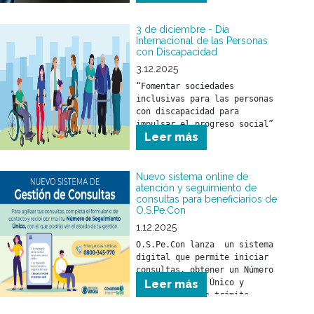
3 de diciembre - Día
Internacional de las Personas
con Discapacidad
3.12.2025
“Fomentar sociedades 
inclusivas para las personas 
con discapacidad para 
impulsar el progreso social”
Leer más
Nuevo sistema online de
atención y seguimiento de
consultas para beneficiarios de
O.S.Pe.Con
1.12.2025
O.S.Pe.Con lanza  un sistema 
digital que permite iniciar 
consultas, obtener un Número 
de Seguimiento Único y 
Leer más
monitorear cada trámite 
online. Más agilidad, más 