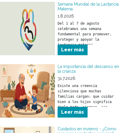
Semana Mundial de la Lactancia
Materna
1.8.2026
Del 1 al 7 de agosto 
celebramos una semana 
fundamental para promover, 
proteger y apoyar la 
lactancia materna.
Leer más
La importancia del descanso en
la crianza
31.7.2026
Existe una creencia 
silenciosa que muchas 
familias cargan: que cuidar 
bien a los hijos significa 
darlo todo, siempre, sin 
Leer más
parar.
Cuidados en invierno - ¿Cómo