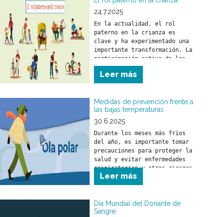
El rol paterno en la crianza
24.7.2025
En la actualidad, el rol 
paterno en la crianza es 
clave y ha experimentado una 
importante transformación. La 
participación activa de los 
padres fortalece el vínculo 
Leer más
con sus hijos y tiene un 
impacto positivo en su 
desarrollo emocional y 
Medidas de prevención frente a
social.
las bajas temperaturas
30.6.2025
Durante los meses más fríos 
del año, es importante tomar 
precauciones para proteger la 
salud y evitar enfermedades 
respiratorias u otros riesgos 
Leer más
asociados al descenso de la 
temperatura.
Día Mundial del Donante de
Sangre