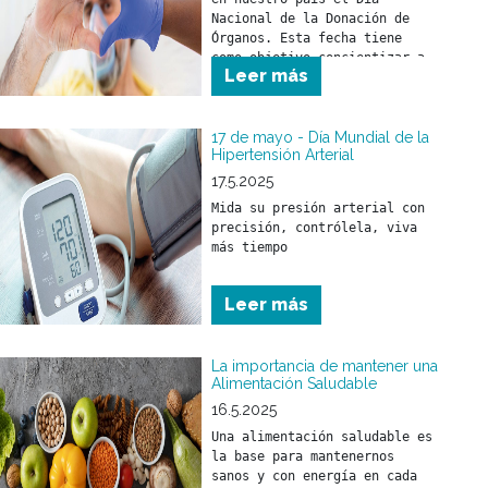
Nacional de la Donación de 
Órganos. Esta fecha tiene 
como objetivo concientizar a 
Leer más
la sociedad sobre la 
importancia de donar órganos 
como un acto solidario 
fundamental para salvar vidas 
17 de mayo - Día Mundial de la
Hipertensión Arterial
y mejorar la calidad de vida 
17.5.2025
Mida su presión arterial con 
precisión, contrólela, viva 
más tiempo
Leer más
La importancia de mantener una
Alimentación Saludable
16.5.2025
Una alimentación saludable es 
la base para mantenernos 
sanos y con energía en cada 