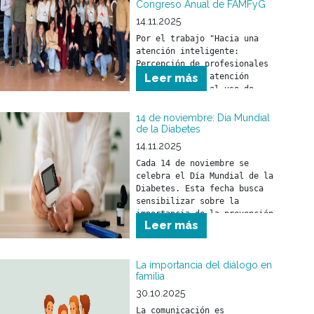
Congreso Anual de FAMFyG
14.11.2025
Por el trabajo "Hacia una 
atención inteligente: 
Percepción de profesionales 
de la salud en atención 
Leer más
primaria sobre el uso de 
inteligencia artificial como 
herramienta en la práctica 
14 de noviembre: Día Mundial
de la Diabetes
14.11.2025
Cada 14 de noviembre se 
celebra el Día Mundial de la 
Diabetes. Esta fecha busca 
sensibilizar sobre la 
importancia de la prevención, 
Leer más
detección precoz y el 
tratamiento de la diabetes.
La importancia del diálogo en
familia
30.10.2025
La comunicación es 