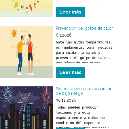
la piel, cataratas y cáncer 
de piel.
Leer más
Prevención del golpe de calor
6.1.2026
Ante las altas temperaturas, 
es fundamental tomar medidas 
para cuidar la salud y 
prevenir el golpe de calor, 
una afección que puede 
afectar a personas de 
Leer más
No existe pirotecnia segura ni
de bajo riesgo
30.12.2025
Todas pueden producir 
lesiones y afectar 
especialmente a niños con 
condición del espectro 
autista, personas mayores y 