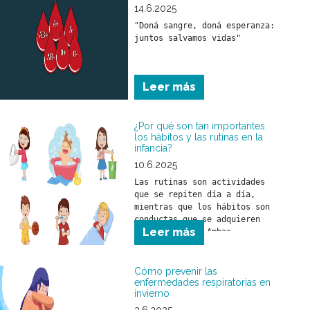
14.6.2025
"Doná sangre, doná esperanza: 
juntos salvamos vidas"
Leer más
¿Por qué son tan importantes
los hábitos y las rutinas en la
infancia?
10.6.2025
Las rutinas son actividades 
que se repiten día a día, 
mientras que los hábitos son 
conductas que se adquieren 
Leer más
con el tiempo. Ambas 
herramientas ayudan a que 
niñas y niños comprendan el 
mundo que los rodea y se 
Cómo prevenir las
sientan seguros frente a los 
enfermedades respiratorias en
invierno
desafíos del día a día.