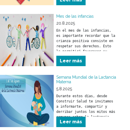
el objetivo de promover 
compromisos y acciones 
concretas en todo el mundo 
Mes de las infancias
20.8.2025
En el mes de las infancias, 
es importante recordar que la 
crianza positiva consiste en 
respetar sus derechos. Esto 
le permitirá favorecer su 
desarrollo físico, mental y 
Leer más
social.
Semana Mundial de la Lactancia
Materna
5.8.2025
Durante estos días, desde 
Construir Salud te invitamos 
a informarte, compartir y 
derribar juntos los mitos más 
comunes sobre la lactancia.
Leer más