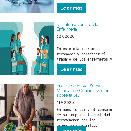
Leer más
Día Internacional de la
Enfermería
12.5.2026
En este día queremos 
reconocer y agradecer el 
trabajo de los enfermeros y 
las enfermeras que, con 
Leer más
responsabilidad, compromiso y 
profesionalismo, brindan 
cuidado a nuestros 
beneficiarios.

11 al 17 de mayo: Semana
Mundial de Concientización
sobre la Sal
A quienes forman parte de 
nuestros equipos de salud, 
11.5.2026
nuestro sincero 
En nuestro país, el consumo 
reconocimiento por la tarea 
de sal duplica la cantidad 
esencial que desarrollan cada 
recomendada por los 
día.

organismos de salud. 
Leer más