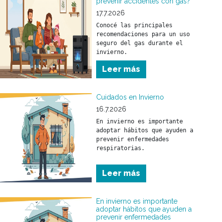
prevenir accidentes con gas?
17.7.2026
Conocé las principales 
recomendaciones para un uso 
seguro del gas durante el 
invierno.
Leer más
Cuidados en Invierno
16.7.2026
En invierno es importante 
adoptar hábitos que ayuden a 
prevenir enfermedades 
respiratorias.

Conocé las principales 
Leer más
recomendaciones para cuidar 
tu salud y la de tu familia 
durante esta temporada.
En invierno es importante
adoptar hábitos que ayuden a
prevenir enfermedades