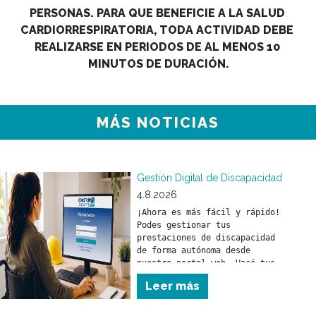
PERSONAS. PARA QUE BENEFICIE A LA SALUD 
CARDIORRESPIRATORIA, TODA ACTIVIDAD DEBE 
REALIZARSE EN PERIODOS DE AL MENOS 10 
MINUTOS DE DURACIÓN.
MÁS NOTICIAS
Gestión Digital de Discapacidad
4.8.2026
¡Ahora es más fácil y rápido! 
Podes gestionar tus 
prestaciones de discapacidad 
de forma autónoma desde 
nuestro portal web. Hacé tus 
trámites en el momento que lo 
Leer más
necesites y sin moverte de tu 
casa. 