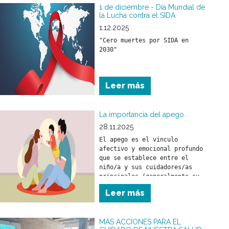
transparencia y mejor 
1 de diciembre - Día Mundial de
atención para todos los 
la Lucha contra el SIDA
beneficiarios.
1.12.2025
"Cero muertes por SIDA en 
2030"
Leer más
La importancia del apego
28.11.2025
El apego es el vínculo 
afectivo y emocional profundo 
que se establece entre el 
niño/a y sus cuidadores/as 
principales (generalmente su 
madre y/o padre) desde los 
Leer más
primeros meses de vida.
MÁS ACCIONES PARA EL