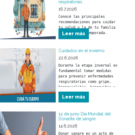
respiratorias.
16.7.2026
Conocé las principales 
recomendaciones para cuidar 
tu salud y la de tu familia 
Leer más
Cuidados en el invierno
22.6.2026
Durante la etapa invernal es 
fundamental tomar medidas 
para prevenir enfermedades 
respiratorias como gripe, 
bronquiolitis, bronquitis y 
neumonía. Estas pueden 
Leer más
afectar a toda la población 
pero, fundamentalmente, a los 
menores de 5 años y a las 
14 de junio Día Mundial del
Donante de sangre
14.6.2026
Donar sangre es un acto de 