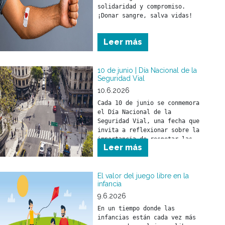
solidaridad y compromiso.

¡Donar sangre, salva vidas!
Leer más
10 de junio | Día Nacional de la
Seguridad Vial
10.6.2026
Cada 10 de junio se conmemora 
el Día Nacional de la 
Seguridad Vial, una fecha que 
invita a reflexionar sobre la 
importancia de respetar las 
Leer más
normas de tránsito para 
prevenir siniestros viales y 
cuidar la vida de todas las 
personas que circulan por la 
El valor del juego libre en la
infancia
vía pública.
9.6.2026
En un tiempo donde las 
infancias están cada vez más 