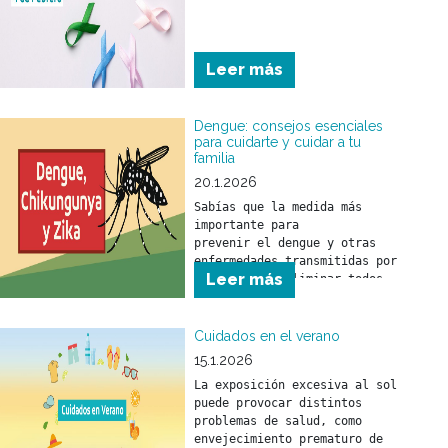
Leer más
Dengue: consejos esenciales
para cuidarte y cuidar a tu
familia
20.1.2026
Sabías que la medida más 
importante para 

prevenir el dengue y otras 
enfermedades transmitidas por 
Leer más
mosquitos es eliminar todos 
los objetos o recipientes que 
puedan funcionar como 
criaderos.
Cuidados en el verano
15.1.2026
La exposición excesiva al sol 
puede provocar distintos 
problemas de salud, como 
envejecimiento prematuro de 