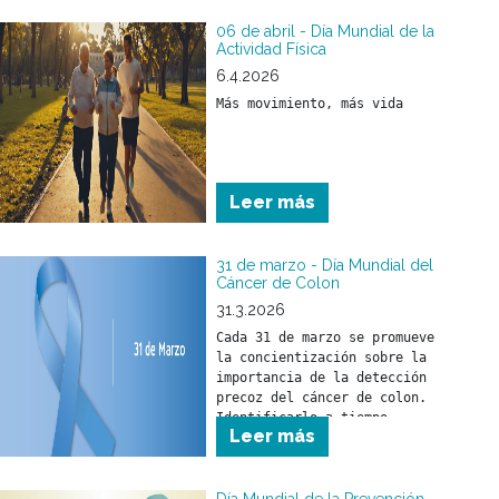
06 de abril - Día Mundial de la
Actividad Física
6.4.2026
Más movimiento, más vida
Leer más
31 de marzo - Día Mundial del
Cáncer de Colon
31.3.2026
Cada 31 de marzo se promueve 
la concientización sobre la 
importancia de la detección 
precoz del cáncer de colon. 
Identificarlo a tiempo 
Leer más
permite iniciar un 
tratamiento oportuno y 
reducir su impacto en la 
salud.