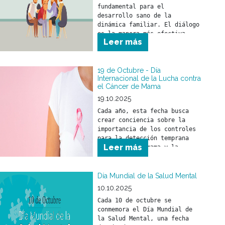
fundamental para el 
desarrollo sano de la 
dinámica familiar. El diálogo 
es la manera más efectiva 
Leer más
para compartir ideas, 
opiniones y sentimientos.
19 de Octubre - Día
Internacional de la Lucha contra
el Cáncer de Mama
19.10.2025
Cada año, esta fecha busca 
crear conciencia sobre la 
importancia de los controles 
para la detección temprana 
Leer más
del cáncer de mama y la 
relevancia de un tratamiento 
a tiempo.
Día Mundial de la Salud Mental
10.10.2025
Cada 10 de octubre se 
conmemora el Día Mundial de 
la Salud Mental, una fecha 