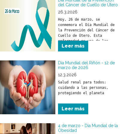
Día Mundial de la Prevención
del Cáncer de Cuello de Útero
26.3.2026
Hoy, 26 de marzo, se 
conmemora el Día Mundial de 
la Prevención del Cáncer de 
Cuello de Útero. Esta 
enfermedad es una de las 
Leer más
pocas que pueden prevenirse 
si se toman medidas a tiempo.
Día Mundial del Riñón - 12 de
marzo de 2026
12.3.2026
Salud renal para todos: 
cuidando a las personas, 
Leer más
4 de marzo - Día Mundial de la
Obesidad