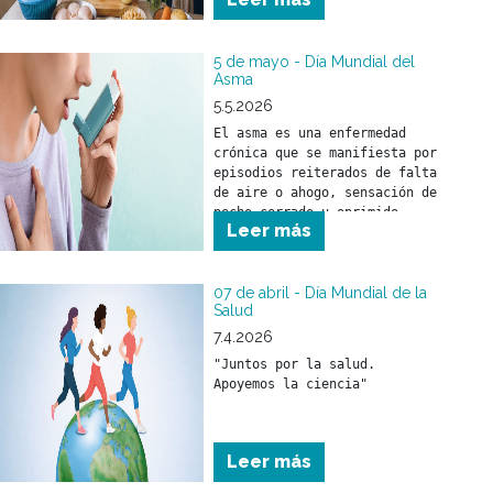
5 de mayo - Día Mundial del
Asma
5.5.2026
El asma es una enfermedad 
crónica que se manifiesta por 
episodios reiterados de falta 
de aire o ahogo, sensación de 
pecho cerrado u oprimido, 
Leer más
silbidos en el pecho 
(sibilancias) o presencia de 
tos, asociados con 
obstrucción al paso del aire 
07 de abril - Día Mundial de la
Salud
por la vía respiratoria.
7.4.2026
"Juntos por la salud. 
Leer más