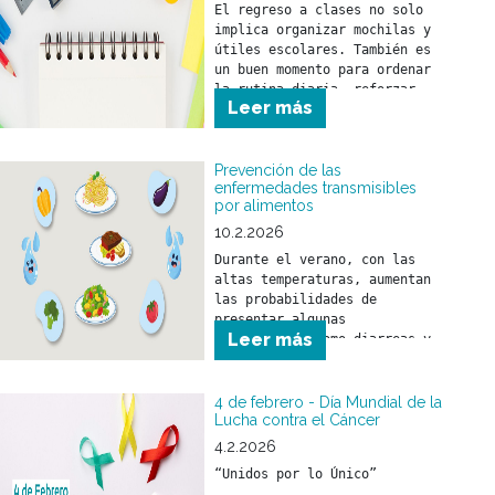
El regreso a clases no solo 
implica organizar mochilas y 
útiles escolares. También es 
un buen momento para ordenar 
la rutina diaria, reforzar 
Leer más
hábitos saludables y realizar 
los controles de salud 
necesarios.
Prevención de las
enfermedades transmisibles
por alimentos
10.2.2026
Durante el verano, con las 
altas temperaturas, aumentan 
las probabilidades de 
presentar algunas 
Leer más
enfermedades como diarreas y 
el SUH (Síndrome urémico 
hemolítico) que son 
prevenibles con medidas 
4 de febrero - Día Mundial de la
sencillas como:
Lucha contra el Cáncer
4.2.2026
“Unidos por lo Único”