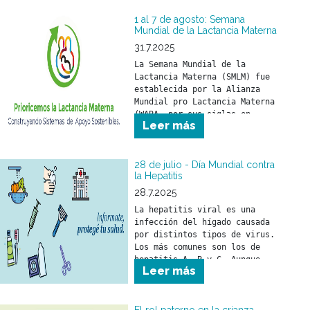
1 al 7 de agosto: Semana
Mundial de la Lactancia Materna
31.7.2025
La Semana Mundial de la 
Lactancia Materna (SMLM) fue 
establecida por la Alianza 
Mundial pro Lactancia Materna 
(WABA, por sus siglas en 
Leer más
inglés) y se celebra durante 
los primeros días de agosto 
de cada año.
28 de julio - Día Mundial contra
la Hepatitis
28.7.2025
La hepatitis viral es una 
infección del hígado causada 
por distintos tipos de virus. 
Los más comunes son los de 
hepatitis A, B y C. Aunque 
Leer más
puede llegar a ser grave, es 
prevenible y tratable gracias 
a vacunas y tratamientos 
efectivos.