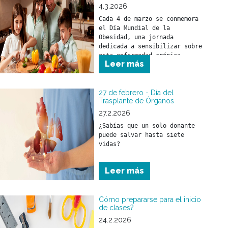
4.3.2026
Cada 4 de marzo se conmemora 
el Día Mundial de la 
Obesidad, una jornada 
dedicada a sensibilizar sobre 
esta enfermedad crónica, 
Leer más
compleja y creciente que 
afecta a cientos de millones 
de personas en todo el mundo.
27 de febrero - Día del
Trasplante de Órganos
27.2.2026
¿Sabías que un solo donante 
puede salvar hasta siete 
vidas?
Leer más
Cómo prepararse para el inicio
de clases?
24.2.2026