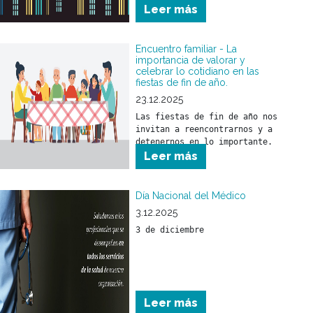
Leer más
animales.
Encuentro familiar - La
importancia de valorar y
celebrar lo cotidiano en las
fiestas de fin de año.
23.12.2025
Las fiestas de fin de año nos 
invitan a reencontrarnos y a 
detenernos en lo importante.
Leer más
Día Nacional del Médico
3.12.2025
3 de diciembre
Leer más