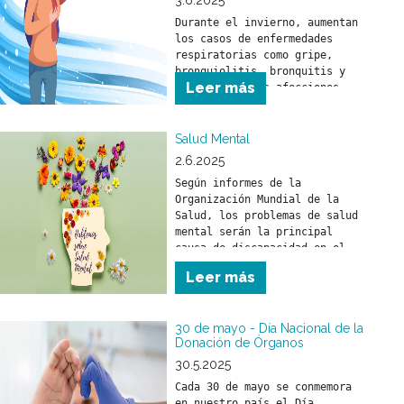
3.6.2025
Durante el invierno, aumentan 
los casos de enfermedades 
respiratorias como gripe, 
bronquiolitis, bronquitis y 
Leer más
neumonía. Estas afecciones 
pueden afectar a toda la 
población, pero son 
especialmente peligrosas para 
Salud Mental
niñas y niños menores de 5 
2.6.2025
años y para personas mayores 
Según informes de la 
de 65 años.
Organización Mundial de la 
Salud, los problemas de salud 
mental serán la principal 
causa de discapacidad en el 
mundo en el año 2030.
Leer más
30 de mayo - Día Nacional de la
Donación de Órganos
30.5.2025
Cada 30 de mayo se conmemora 
en nuestro país el Día 