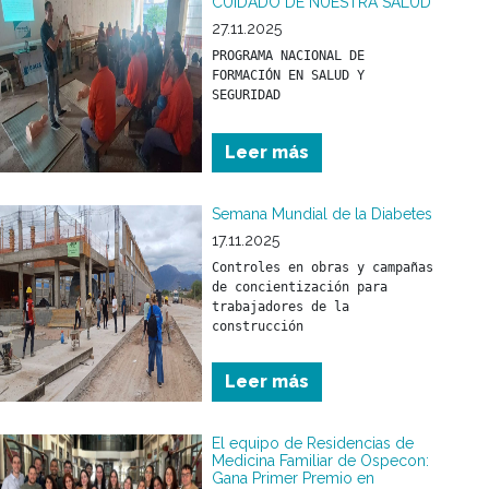
CUIDADO DE NUESTRA SALUD
27.11.2025
PROGRAMA NACIONAL DE 
FORMACIÓN EN SALUD Y 
Leer más
Semana Mundial de la Diabetes
17.11.2025
Controles en obras y campañas 
de concientización para 
trabajadores de la 
construcción
Leer más
El equipo de Residencias de
Medicina Familiar de Ospecon:
Gana Primer Premio en