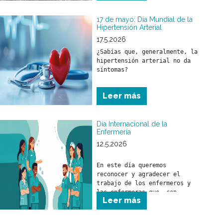
de vida de miles de personas.
17 de mayo: Día Mundial de la
Hipertensión Arterial
17.5.2026
¿Sabías que, generalmente, la 
hipertensión arterial no da 
síntomas?
Leer más
Día Internacional de la
Enfermería
12.5.2026
En este día queremos 
reconocer y agradecer el 
trabajo de los enfermeros y 
las enfermeras que, con 
Leer más
responsabilidad, compromiso y 
profesionalismo, brindan 
cuidado a nuestros 