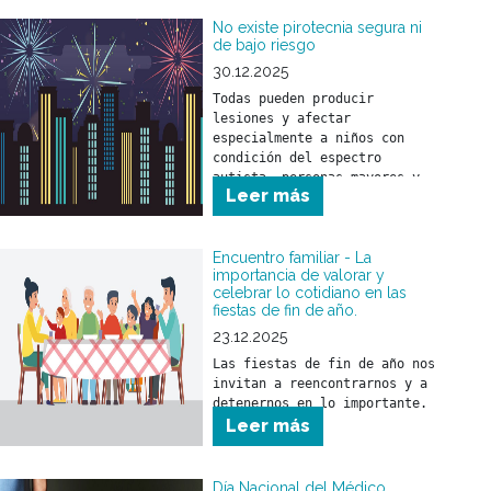
No existe pirotecnia segura ni
de bajo riesgo
30.12.2025
Todas pueden producir 
lesiones y afectar 
especialmente a niños con 
condición del espectro 
autista, personas mayores y 
Leer más
animales.
Encuentro familiar - La
importancia de valorar y
celebrar lo cotidiano en las
fiestas de fin de año.
23.12.2025
Las fiestas de fin de año nos 
invitan a reencontrarnos y a 
detenernos en lo importante.
Leer más
Día Nacional del Médico