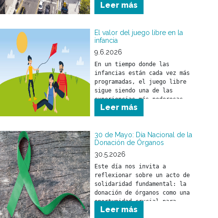
Leer más
normas de tránsito para 
prevenir siniestros viales y 
cuidar la vida de todas las 
personas que circulan por la 
El valor del juego libre en la
infancia
vía pública.
9.6.2026
En un tiempo donde las 
infancias están cada vez más 
programadas, el juego libre 
sigue siendo una de las 
experiencias más poderosas 
Leer más
para el desarrollo de los 
30 de Mayo: Día Nacional de la
Donación de Órganos
30.5.2026
Este día nos invita a 
reflexionar sobre un acto de 
solidaridad fundamental: la 
donación de órganos como una 
oportunidad crucial para 
Leer más
salvar y mejorar la calidad 