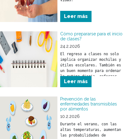
vidas?
Leer más
Cómo prepararse para el inicio
de clases?
24.2.2026
El regreso a clases no solo 
implica organizar mochilas y 
útiles escolares. También es 
un buen momento para ordenar 
la rutina diaria, reforzar 
Leer más
hábitos saludables y realizar 
los controles de salud 
necesarios.
Prevención de las
enfermedades transmisibles
por alimentos
10.2.2026
Durante el verano, con las 
altas temperaturas, aumentan 
las probabilidades de 