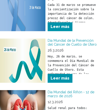
Cada 31 de marzo se promueve 
la concientización sobre la 
importancia de la detección 
precoz del cáncer de colon. 
Identificarlo a tiempo 
Leer más
permite iniciar un 
tratamiento oportuno y 
reducir su impacto en la 
salud.
Día Mundial de la Prevención
del Cáncer de Cuello de Útero
26.3.2026
Hoy, 26 de marzo, se 
conmemora el Día Mundial de 
la Prevención del Cáncer de 
Cuello de Útero. Esta 
enfermedad es una de las 
Leer más
pocas que pueden prevenirse 
si se toman medidas a tiempo.
Día Mundial del Riñón - 12 de
marzo de 2026
12.3.2026
Salud renal para todos: 