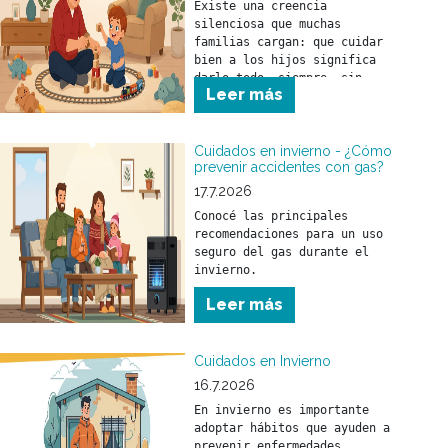
Existe una creencia 
silenciosa que muchas 
familias cargan: que cuidar 
bien a los hijos significa 
darlo todo, siempre, sin 
Leer más
parar.
Cuidados en invierno - ¿Cómo
prevenir accidentes con gas?
17.7.2026
Conocé las principales 
recomendaciones para un uso 
seguro del gas durante el 
invierno.
Leer más
Cuidados en Invierno
16.7.2026
En invierno es importante 
adoptar hábitos que ayuden a 
prevenir enfermedades 