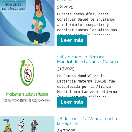
5.8.2025
Durante estos días, desde 
Construir Salud te invitamos 
a informarte, compartir y 
derribar juntos los mitos más 
comunes sobre la lactancia.
Leer más
1 al 7 de agosto: Semana
Mundial de la Lactancia Materna
31.7.2025
La Semana Mundial de la 
Lactancia Materna (SMLM) fue 
establecida por la Alianza 
Mundial pro Lactancia Materna 
(WABA, por sus siglas en 
Leer más
inglés) y se celebra durante 
los primeros días de agosto 
de cada año.
28 de julio - Día Mundial contra
la Hepatitis
28.7.2025