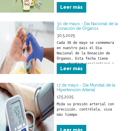
mundo en el año 2030.
Leer más
30 de mayo - Día Nacional de la
Donación de Órganos
30.5.2025
Cada 30 de mayo se conmemora 
en nuestro país el Día 
Nacional de la Donación de 
Órganos. Esta fecha tiene 
como objetivo concientizar a 
Leer más
la sociedad sobre la 
importancia de donar órganos 
como un acto solidario 
fundamental para salvar vidas 
17 de mayo - Día Mundial de la
Hipertensión Arterial
y mejorar la calidad de vida 
17.5.2025
Mida su presión arterial con 
precisión, contrólela, viva 
más tiempo
Leer más