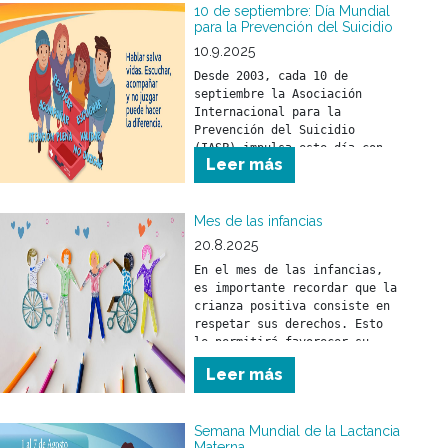
10 de septiembre: Día Mundial
para la Prevención del Suicidio
10.9.2025
Desde 2003, cada 10 de 
septiembre la Asociación 
Internacional para la 
Prevención del Suicidio 
(IASP) impulsa este día con 
Leer más
el objetivo de promover 
compromisos y acciones 
concretas en todo el mundo 
Mes de las infancias
20.8.2025
En el mes de las infancias, 
es importante recordar que la 
crianza positiva consiste en 
respetar sus derechos. Esto 
le permitirá favorecer su 
desarrollo físico, mental y 
Leer más
social.
Semana Mundial de la Lactancia
Materna