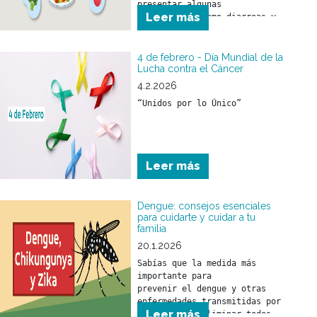
presentar algunas 
Leer más
enfermedades como diarreas y 
el SUH (Síndrome urémico 
hemolítico) que son 
prevenibles con medidas 
4 de febrero - Día Mundial de la
sencillas como:
Lucha contra el Cáncer
4.2.2026
“Unidos por lo Único”
Leer más
Dengue: consejos esenciales
para cuidarte y cuidar a tu
familia
20.1.2026
Sabías que la medida más 
importante para 

prevenir el dengue y otras 
enfermedades transmitidas por 
Leer más
mosquitos es eliminar todos 