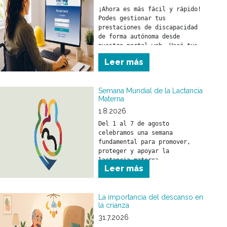
¡Ahora es más fácil y rápido! 
Podes gestionar tus 
prestaciones de discapacidad 
de forma autónoma desde 
nuestro portal web. Hacé tus 
trámites en el momento que lo 
Leer más
necesites y sin moverte de tu 
casa. 
Semana Mundial de la Lactancia
Materna
1.8.2026
Del 1 al 7 de agosto 
celebramos una semana 
fundamental para promover, 
proteger y apoyar la 
lactancia materna.
Leer más
La importancia del descanso en
la crianza
31.7.2026