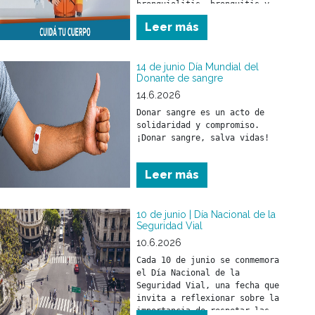
bronquiolitis, bronquitis y 
neumonía. Estas pueden 
Leer más
afectar a toda la población 
pero, fundamentalmente, a los 
menores de 5 años y a las 
14 de junio Día Mundial del
Donante de sangre
14.6.2026
Donar sangre es un acto de 
solidaridad y compromiso.

¡Donar sangre, salva vidas!
Leer más
10 de junio | Día Nacional de la
Seguridad Vial
10.6.2026
Cada 10 de junio se conmemora 
el Día Nacional de la 
Seguridad Vial, una fecha que 
invita a reflexionar sobre la 
importancia de respetar las 