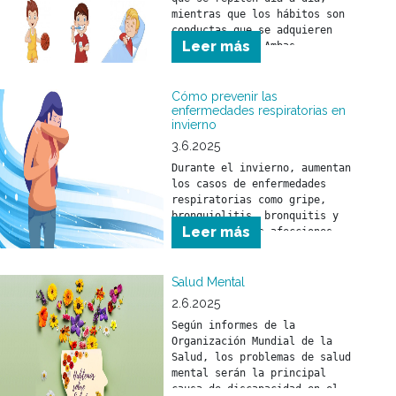
mientras que los hábitos son 
conductas que se adquieren 
Leer más
con el tiempo. Ambas 
herramientas ayudan a que 
niñas y niños comprendan el 
mundo que los rodea y se 
Cómo prevenir las
sientan seguros frente a los 
enfermedades respiratorias en
invierno
desafíos del día a día.
3.6.2025
Durante el invierno, aumentan 
los casos de enfermedades 
respiratorias como gripe, 
bronquiolitis, bronquitis y 
Leer más
neumonía. Estas afecciones 
pueden afectar a toda la 
población, pero son 
especialmente peligrosas para 
Salud Mental
niñas y niños menores de 5 
2.6.2025
años y para personas mayores 
Según informes de la 
de 65 años.
Organización Mundial de la 
Salud, los problemas de salud 
mental serán la principal 
causa de discapacidad en el 