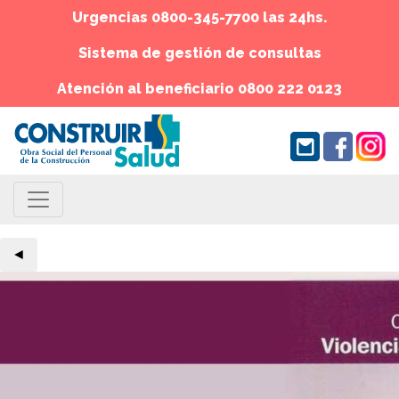
Urgencias 0800-345-7700 las 24hs.
Sistema de gestión de consultas
Atención al beneficiario 0800 222 0123
◄