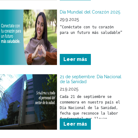
“conquistas”. Ponerse de pie, 
caminar, hablar, tener una 
buena capacidad de 
Día Mundial del Corazón 2025
aprendizaje son cosas que se 
29.9.2025
irán adquiriendo por 
“Conéctate con tu corazón 
imitación y propio 
para un futuro más saludable”
desarrollo.
Leer más
21 de septiembre: Día Nacional
de la Sanidad
21.9.2025
Cada 21 de septiembre se 
conmemora en nuestro país el 
Día Nacional de la Sanidad, 
fecha que reconoce la labor 
fundamental que llevan 
Leer más
adelante los trabajadores y 
trabajadoras del sector 
salud.