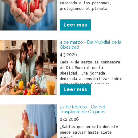
cuidando a las personas, 
Leer más
4 de marzo - Día Mundial de la
Obesidad
4.3.2026
Cada 4 de marzo se conmemora 
el Día Mundial de la 
Obesidad, una jornada 
dedicada a sensibilizar sobre 
esta enfermedad crónica, 
Leer más
compleja y creciente que 
afecta a cientos de millones 
de personas en todo el mundo.
27 de febrero - Día del
Trasplante de Órganos
27.2.2026
¿Sabías que un solo donante 
puede salvar hasta siete 