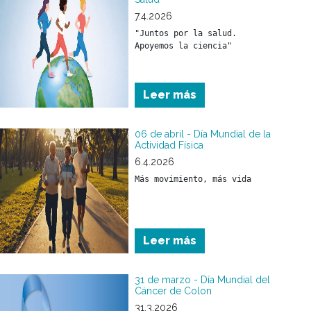
por la vía respiratoria.
7.4.2026
"Juntos por la salud. 
Leer más
06 de abril - Día Mundial de la
Actividad Física
6.4.2026
Más movimiento, más vida
Leer más
31 de marzo - Día Mundial del
Cáncer de Colon
31.3.2026