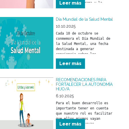
Leer más
del cáncer de mama y la 
relevancia de un tratamiento 
a tiempo.
Día Mundial de la Salud Mental
10.10.2025
Cada 10 de octubre se 
conmemora el Día Mundial de 
la Salud Mental, una fecha 
destinada a generar 
conciencia sobre los 
problemas vinculados con la 
Leer más
salud mental y a promover los 
derechos de las personas que 
los atraviesan, con el 
RECOMENDACIONES PARA
objetivo de mejorar su 
FORTALECER LA AUTONOMÍA
atención, cuidado y 
HIJO/A
6.10.2025
Para el buen desarrollo es 
importante tener en cuenta 
que nuestro rol es facilitar 
que ellos mismos vayan 
Leer más
logrando sus nuevas 