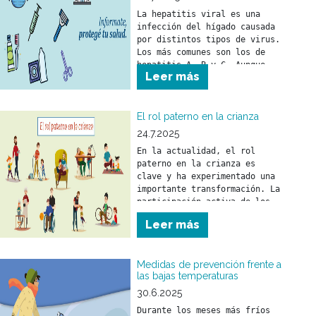
La hepatitis viral es una 
infección del hígado causada 
por distintos tipos de virus. 
Los más comunes son los de 
hepatitis A, B y C. Aunque 
Leer más
puede llegar a ser grave, es 
prevenible y tratable gracias 
a vacunas y tratamientos 
efectivos.
El rol paterno en la crianza
24.7.2025
En la actualidad, el rol 
paterno en la crianza es 
clave y ha experimentado una 
importante transformación. La 
participación activa de los 
padres fortalece el vínculo 
Leer más
con sus hijos y tiene un 
impacto positivo en su 
desarrollo emocional y 
Medidas de prevención frente a
social.
las bajas temperaturas
30.6.2025
Durante los meses más fríos 