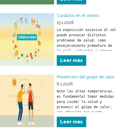
los objetos o recipientes que 
puedan funcionar como 
criaderos.
Cuidados en el verano
15.1.2026
La exposición excesiva al sol 
puede provocar distintos 
problemas de salud, como 
envejecimiento prematuro de 
la piel, cataratas y cáncer 
de piel.
Leer más
Prevención del golpe de calor
6.1.2026
Ante las altas temperaturas, 
es fundamental tomar medidas 
para cuidar la salud y 
prevenir el golpe de calor, 
una afección que puede 
afectar a personas de 
Leer más