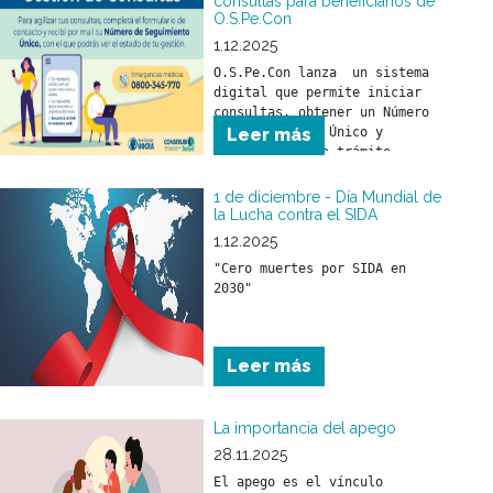
consultas para beneficiarios de
O.S.Pe.Con
1.12.2025
O.S.Pe.Con lanza  un sistema 
digital que permite iniciar 
consultas, obtener un Número 
de Seguimiento Único y 
Leer más
monitorear cada trámite 
online. Más agilidad, más 
transparencia y mejor 
1 de diciembre - Día Mundial de
atención para todos los 
la Lucha contra el SIDA
beneficiarios.
1.12.2025
"Cero muertes por SIDA en 
2030"
Leer más
La importancia del apego
28.11.2025
El apego es el vínculo 