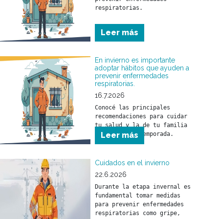
respiratorias.

Conocé las principales 
Leer más
recomendaciones para cuidar 
tu salud y la de tu familia 
durante esta temporada.
En invierno es importante
adoptar hábitos que ayuden a
prevenir enfermedades
respiratorias.
16.7.2026
Conocé las principales 
recomendaciones para cuidar 
tu salud y la de tu familia 
Leer más
Cuidados en el invierno
22.6.2026
Durante la etapa invernal es 
fundamental tomar medidas 
para prevenir enfermedades 
respiratorias como gripe, 