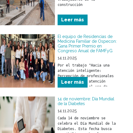
construcción
Leer más
El equipo de Residencias de
Medicina Familiar de Ospecon:
Gana Primer Premio en
Congreso Anual de FAMFyG
14.11.2025
Por el trabajo "Hacia una 
atención inteligente: 
Percepción de profesionales 
de la salud en atención 
Leer más
primaria sobre el uso de 
inteligencia artificial como 
herramienta en la práctica 
14 de noviembre: Día Mundial
de la Diabetes
14.11.2025
Cada 14 de noviembre se 
celebra el Día Mundial de la 
Diabetes. Esta fecha busca 