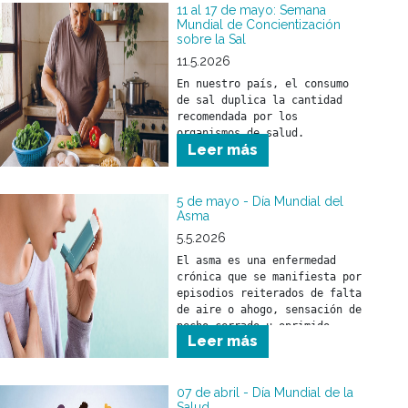
beneficiarios.

11 al 17 de mayo: Semana
Mundial de Concientización
sobre la Sal
A quienes forman parte de 
nuestros equipos de salud, 
11.5.2026
nuestro sincero 
En nuestro país, el consumo 
reconocimiento por la tarea 
de sal duplica la cantidad 
esencial que desarrollan cada 
recomendada por los 
día.

organismos de salud. 
Leer más
5 de mayo - Día Mundial del
Asma
5.5.2026
El asma es una enfermedad 
crónica que se manifiesta por 
episodios reiterados de falta 
de aire o ahogo, sensación de 
pecho cerrado u oprimido, 
Leer más
silbidos en el pecho 
(sibilancias) o presencia de 
tos, asociados con 
obstrucción al paso del aire 
07 de abril - Día Mundial de la
Salud