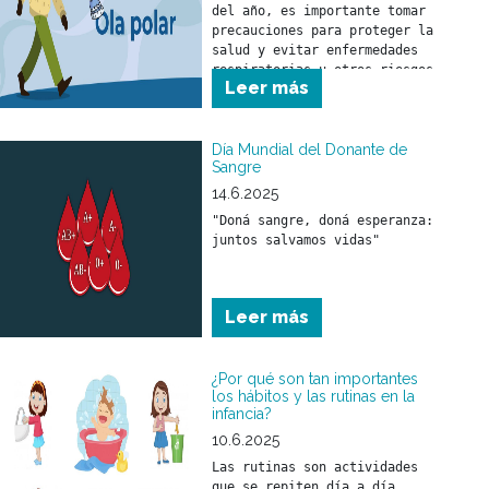
del año, es importante tomar 
precauciones para proteger la 
salud y evitar enfermedades 
respiratorias u otros riesgos 
Leer más
asociados al descenso de la 
temperatura.
Día Mundial del Donante de
Sangre
14.6.2025
"Doná sangre, doná esperanza: 
juntos salvamos vidas"
Leer más
¿Por qué son tan importantes
los hábitos y las rutinas en la
infancia?
10.6.2025
Las rutinas son actividades 
que se repiten día a día, 