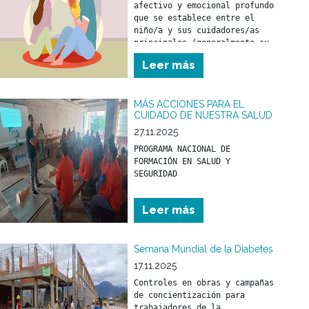
afectivo y emocional profundo 
que se establece entre el 
niño/a y sus cuidadores/as 
principales (generalmente su 
madre y/o padre) desde los 
Leer más
primeros meses de vida.
MÁS ACCIONES PARA EL
CUIDADO DE NUESTRA SALUD
27.11.2025
PROGRAMA NACIONAL DE 
FORMACIÓN EN SALUD Y 
Leer más
Semana Mundial de la Diabetes
17.11.2025
Controles en obras y campañas 
de concientización para 
trabajadores de la 