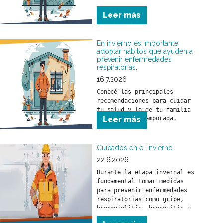
Conocé las principales 
Leer más
recomendaciones para cuidar 
tu salud y la de tu familia 
durante esta temporada.
En invierno es importante
adoptar hábitos que ayuden a
prevenir enfermedades
respiratorias.
16.7.2026
Conocé las principales 
recomendaciones para cuidar 
tu salud y la de tu familia 
Leer más
Cuidados en el invierno
22.6.2026
Durante la etapa invernal es 
fundamental tomar medidas 
para prevenir enfermedades 
respiratorias como gripe, 
bronquiolitis, bronquitis y 
neumonía. Estas pueden 