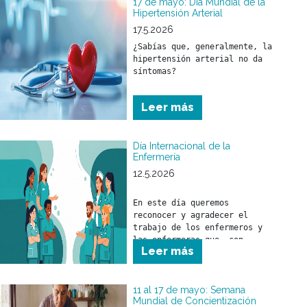
17 de mayo: Día Mundial de la
Hipertensión Arterial
17.5.2026
¿Sabías que, generalmente, la 
hipertensión arterial no da 
síntomas?
Leer más
Día Internacional de la
Enfermería
12.5.2026
En este día queremos 
reconocer y agradecer el 
trabajo de los enfermeros y 
las enfermeras que, con 
Leer más
responsabilidad, compromiso y 
profesionalismo, brindan 
cuidado a nuestros 
beneficiarios.

11 al 17 de mayo: Semana
Mundial de Concientización