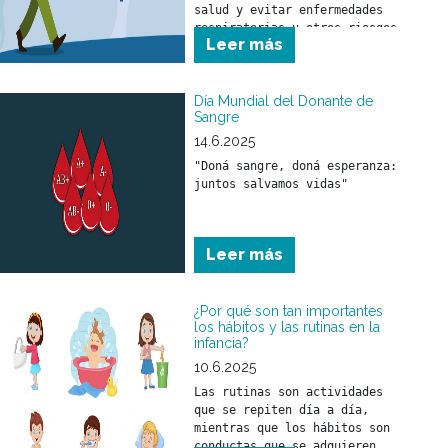
salud y evitar enfermedades 
respiratorias u otros riesgos 
Leer más
asociados al descenso de la 
temperatura.
Día Mundial del Donante de
Sangre
14.6.2025
"Doná sangre, doná esperanza: 
juntos salvamos vidas"
Leer más
¿Por qué son tan importantes
los hábitos y las rutinas en la
infancia?
10.6.2025
Las rutinas son actividades 
que se repiten día a día, 
mientras que los hábitos son 
conductas que se adquieren 