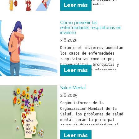
Leer más
con el tiempo. Ambas 
herramientas ayudan a que 
niñas y niños comprendan el 
mundo que los rodea y se 
Cómo prevenir las
sientan seguros frente a los 
enfermedades respiratorias en
invierno
desafíos del día a día.
3.6.2025
Durante el invierno, aumentan 
los casos de enfermedades 
respiratorias como gripe, 
bronquiolitis, bronquitis y 
Leer más
neumonía. Estas afecciones 
pueden afectar a toda la 
población, pero son 
especialmente peligrosas para 
Salud Mental
niñas y niños menores de 5 
2.6.2025
años y para personas mayores 
Según informes de la 
de 65 años.
Organización Mundial de la 
Salud, los problemas de salud 
mental serán la principal 
causa de discapacidad en el 
mundo en el año 2030.
Leer más