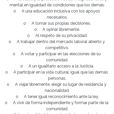
mental en igualdad de condiciones que los demás.

o	A una educación inclusiva con los apoyos 
necesarios.

o	A tomar sus propias decisiones.

o	A opinar libremente.

o	Al respeto de su privacidad.

o	A trabajar dentro del mercado laboral abierto y 
competitivo.

o	A votar y participar en las elecciones de su 
comunidad.

o	A un igualitario acceso a la Justicia.

o	A participar en la vida cultural, igual que las demás 
personas.

o	A viajar libremente, elegir su lugar de residencia y 
nacionalidad.

o	A tener igual reconocimiento ante la ley.

o	A vivir de forma independiente y formar parte de la 
comunidad.
