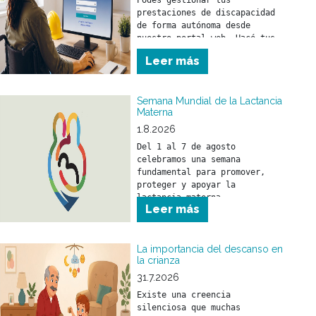
Podes gestionar tus 
prestaciones de discapacidad 
de forma autónoma desde 
nuestro portal web. Hacé tus 
trámites en el momento que lo 
Leer más
necesites y sin moverte de tu 
casa. 
Semana Mundial de la Lactancia
Materna
1.8.2026
Del 1 al 7 de agosto 
celebramos una semana 
fundamental para promover, 
proteger y apoyar la 
lactancia materna.
Leer más
La importancia del descanso en
la crianza
31.7.2026
Existe una creencia 
silenciosa que muchas 