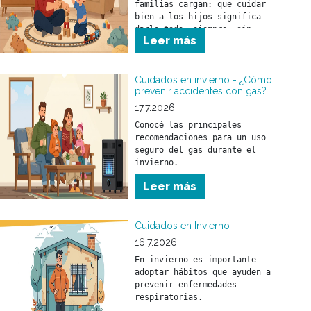
familias cargan: que cuidar 
bien a los hijos significa 
darlo todo, siempre, sin 
Leer más
parar.
Cuidados en invierno - ¿Cómo
prevenir accidentes con gas?
17.7.2026
Conocé las principales 
recomendaciones para un uso 
seguro del gas durante el 
invierno.
Leer más
Cuidados en Invierno
16.7.2026
En invierno es importante 
adoptar hábitos que ayuden a 
prevenir enfermedades 
respiratorias.
