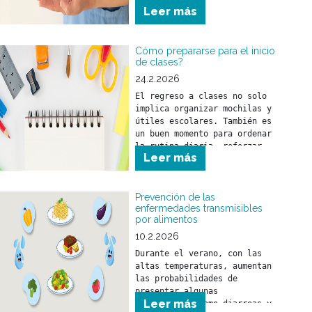
Leer más
Cómo prepararse para el inicio
de clases?
24.2.2026
El regreso a clases no solo 
implica organizar mochilas y 
útiles escolares. También es 
un buen momento para ordenar 
la rutina diaria, reforzar 
Leer más
hábitos saludables y realizar 
los controles de salud 
necesarios.
Prevención de las
enfermedades transmisibles
por alimentos
10.2.2026
Durante el verano, con las 
altas temperaturas, aumentan 
las probabilidades de 
presentar algunas 
Leer más
enfermedades como diarreas y 