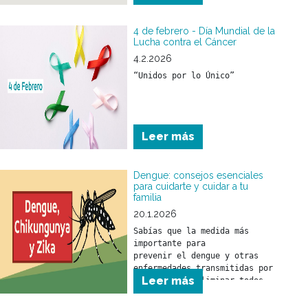
el SUH (Síndrome urémico 
hemolítico) que son 
prevenibles con medidas 
4 de febrero - Día Mundial de la
sencillas como:
Lucha contra el Cáncer
4.2.2026
“Unidos por lo Único”
Leer más
Dengue: consejos esenciales
para cuidarte y cuidar a tu
familia
20.1.2026
Sabías que la medida más 
importante para 

prevenir el dengue y otras 
enfermedades transmitidas por 
Leer más
mosquitos es eliminar todos 
los objetos o recipientes que 
puedan funcionar como 