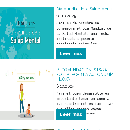
a tiempo.
Día Mundial de la Salud Mental
10.10.2025
Cada 10 de octubre se 
conmemora el Día Mundial de 
la Salud Mental, una fecha 
destinada a generar 
conciencia sobre los 
problemas vinculados con la 
Leer más
salud mental y a promover los 
derechos de las personas que 
los atraviesan, con el 
RECOMENDACIONES PARA
objetivo de mejorar su 
FORTALECER LA AUTONOMÍA
atención, cuidado y 
HIJO/A
6.10.2025
Para el buen desarrollo es 
importante tener en cuenta 
que nuestro rol es facilitar 
que ellos mismos vayan 
Leer más
logrando sus nuevas 
“conquistas”. Ponerse de pie, 
caminar, hablar, tener una 