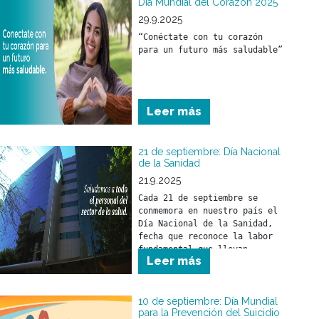
buena capacidad de 
Día Mundial del Corazón 2025
aprendizaje son cosas que se 
29.9.2025
irán adquiriendo por 
“Conéctate con tu corazón 
imitación y propio 
para un futuro más saludable”
desarrollo.
Leer más
21 de septiembre: Día Nacional
de la Sanidad
21.9.2025
Cada 21 de septiembre se 
conmemora en nuestro país el 
Día Nacional de la Sanidad, 
fecha que reconoce la labor 
fundamental que llevan 
Leer más
adelante los trabajadores y 
trabajadoras del sector 
salud.
10 de septiembre: Día Mundial
para la Prevención del Suicidio