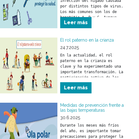
infección del hígado causada 
por distintos tipos de virus. 
Los más comunes son los de 
hepatitis A, B y C. Aunque 
Leer más
puede llegar a ser grave, es 
prevenible y tratable gracias 
a vacunas y tratamientos 
efectivos.
El rol paterno en la crianza
24.7.2025
En la actualidad, el rol 
paterno en la crianza es 
clave y ha experimentado una 
importante transformación. La 
participación activa de los 
padres fortalece el vínculo 
Leer más
con sus hijos y tiene un 
impacto positivo en su 
desarrollo emocional y 
Medidas de prevención frente a
social.
las bajas temperaturas
30.6.2025
Durante los meses más fríos 
del año, es importante tomar 
precauciones para proteger la 