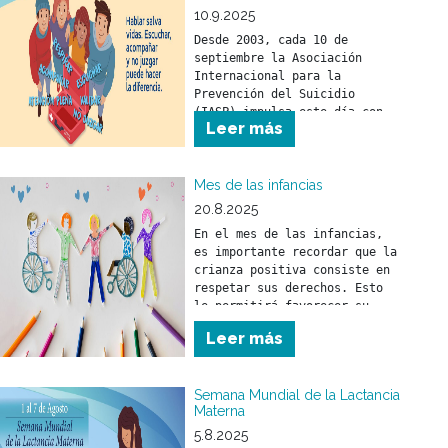
10.9.2025
Desde 2003, cada 10 de 
septiembre la Asociación 
Internacional para la 
Prevención del Suicidio 
(IASP) impulsa este día con 
Leer más
el objetivo de promover 
compromisos y acciones 
concretas en todo el mundo 
Mes de las infancias
20.8.2025
En el mes de las infancias, 
es importante recordar que la 
crianza positiva consiste en 
respetar sus derechos. Esto 
le permitirá favorecer su 
desarrollo físico, mental y 
Leer más
social.
Semana Mundial de la Lactancia
Materna
5.8.2025