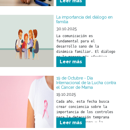
Leer más
detección precoz y el 
tratamiento de la diabetes.
La importancia del diálogo en
familia
30.10.2025
La comunicación es 
fundamental para el 
desarrollo sano de la 
dinámica familiar. El diálogo 
es la manera más efectiva 
Leer más
para compartir ideas, 
opiniones y sentimientos.
19 de Octubre - Día
Internacional de la Lucha contra
el Cáncer de Mama
19.10.2025
Cada año, esta fecha busca 
crear conciencia sobre la 
importancia de los controles 
para la detección temprana 
Leer más
del cáncer de mama y la 
relevancia de un tratamiento 