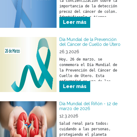
la concientización sobre la 
importancia de la detección 
precoz del cáncer de colon. 
Identificarlo a tiempo 
Leer más
permite iniciar un 
tratamiento oportuno y 
reducir su impacto en la 
salud.
Día Mundial de la Prevención
del Cáncer de Cuello de Útero
26.3.2026
Hoy, 26 de marzo, se 
conmemora el Día Mundial de 
la Prevención del Cáncer de 
Cuello de Útero. Esta 
enfermedad es una de las 
Leer más
pocas que pueden prevenirse 
si se toman medidas a tiempo.
Día Mundial del Riñón - 12 de
marzo de 2026
12.3.2026
Salud renal para todos: 
cuidando a las personas, 