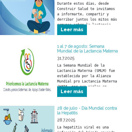
Durante estos días, desde 
Construir Salud te invitamos 
a informarte, compartir y 
derribar juntos los mitos más 
comunes sobre la lactancia.
Leer más
1 al 7 de agosto: Semana
Mundial de la Lactancia Materna
31.7.2025
La Semana Mundial de la 
Lactancia Materna (SMLM) fue 
establecida por la Alianza 
Mundial pro Lactancia Materna 
(WABA, por sus siglas en 
Leer más
inglés) y se celebra durante 
los primeros días de agosto 
de cada año.
28 de julio - Día Mundial contra
la Hepatitis
28.7.2025
La hepatitis viral es una 