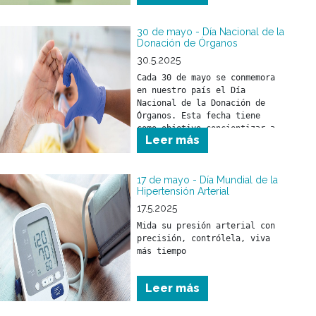
30 de mayo - Día Nacional de la
Donación de Órganos
30.5.2025
Cada 30 de mayo se conmemora 
en nuestro país el Día 
Nacional de la Donación de 
Órganos. Esta fecha tiene 
como objetivo concientizar a 
Leer más
la sociedad sobre la 
importancia de donar órganos 
como un acto solidario 
fundamental para salvar vidas 
17 de mayo - Día Mundial de la
Hipertensión Arterial
y mejorar la calidad de vida 
17.5.2025
Mida su presión arterial con 
precisión, contrólela, viva 
más tiempo
Leer más