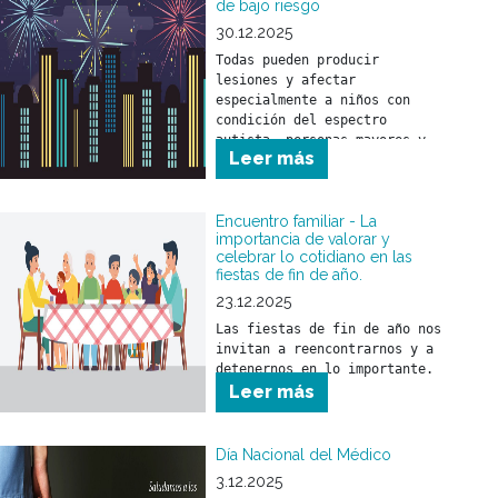
de bajo riesgo
30.12.2025
Todas pueden producir 
lesiones y afectar 
especialmente a niños con 
condición del espectro 
autista, personas mayores y 
Leer más
animales.
Encuentro familiar - La
importancia de valorar y
celebrar lo cotidiano en las
fiestas de fin de año.
23.12.2025
Las fiestas de fin de año nos 
invitan a reencontrarnos y a 
detenernos en lo importante.
Leer más
Día Nacional del Médico
3.12.2025