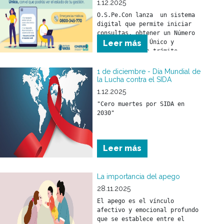
1.12.2025
O.S.Pe.Con lanza  un sistema 
digital que permite iniciar 
consultas, obtener un Número 
de Seguimiento Único y 
Leer más
monitorear cada trámite 
online. Más agilidad, más 
transparencia y mejor 
1 de diciembre - Día Mundial de
atención para todos los 
la Lucha contra el SIDA
beneficiarios.
1.12.2025
"Cero muertes por SIDA en 
2030"
Leer más
La importancia del apego
28.11.2025
El apego es el vínculo 
afectivo y emocional profundo 
que se establece entre el 