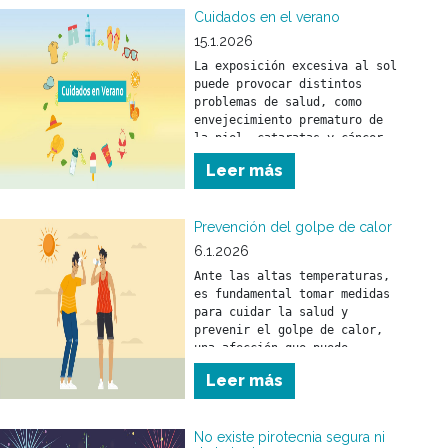
criaderos.
Cuidados en el verano
15.1.2026
La exposición excesiva al sol 
puede provocar distintos 
problemas de salud, como 
envejecimiento prematuro de 
la piel, cataratas y cáncer 
de piel.
Leer más
Prevención del golpe de calor
6.1.2026
Ante las altas temperaturas, 
es fundamental tomar medidas 
para cuidar la salud y 
prevenir el golpe de calor, 
una afección que puede 
afectar a personas de 
Leer más
No existe pirotecnia segura ni