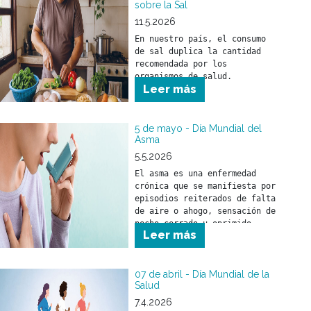
sobre la Sal
A quienes forman parte de 
nuestros equipos de salud, 
11.5.2026
nuestro sincero 
En nuestro país, el consumo 
reconocimiento por la tarea 
de sal duplica la cantidad 
esencial que desarrollan cada 
recomendada por los 
día.

organismos de salud. 
Leer más
5 de mayo - Día Mundial del
Asma
5.5.2026
El asma es una enfermedad 
crónica que se manifiesta por 
episodios reiterados de falta 
de aire o ahogo, sensación de 
pecho cerrado u oprimido, 
Leer más
silbidos en el pecho 
(sibilancias) o presencia de 
tos, asociados con 
obstrucción al paso del aire 
07 de abril - Día Mundial de la
Salud
por la vía respiratoria.
7.4.2026