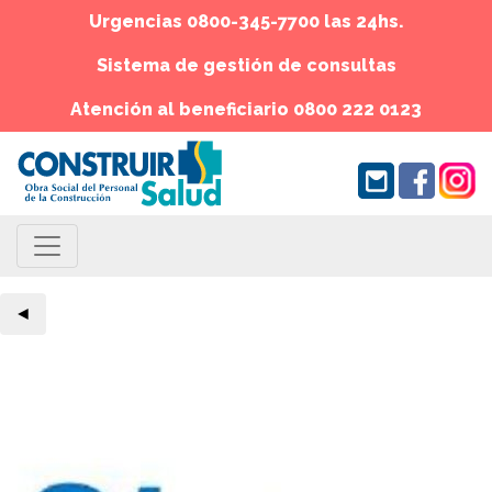
Urgencias 0800-345-7700 las 24hs.
Sistema de gestión de consultas
Atención al beneficiario 0800 222 0123
◄