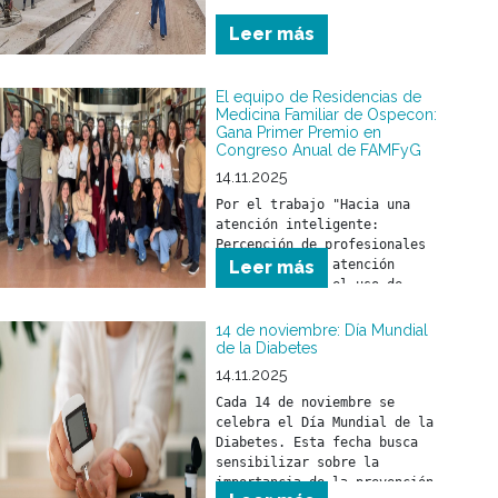
Leer más
El equipo de Residencias de
Medicina Familiar de Ospecon:
Gana Primer Premio en
Congreso Anual de FAMFyG
14.11.2025
Por el trabajo "Hacia una 
atención inteligente: 
Percepción de profesionales 
de la salud en atención 
Leer más
primaria sobre el uso de 
inteligencia artificial como 
herramienta en la práctica 
14 de noviembre: Día Mundial
de la Diabetes
14.11.2025
Cada 14 de noviembre se 
celebra el Día Mundial de la 
Diabetes. Esta fecha busca 
sensibilizar sobre la 
importancia de la prevención, 