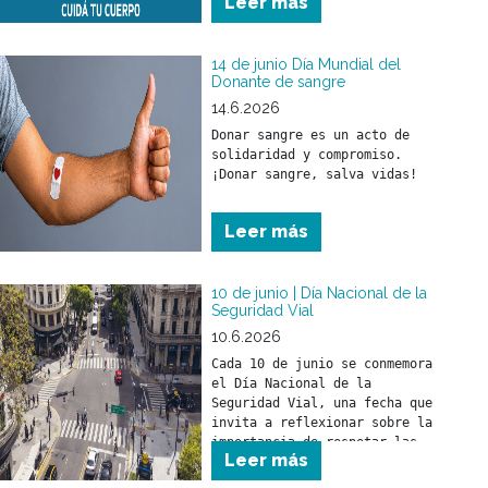
Leer más
afectar a toda la población 
pero, fundamentalmente, a los 
menores de 5 años y a las 
14 de junio Día Mundial del
Donante de sangre
14.6.2026
Donar sangre es un acto de 
solidaridad y compromiso.

¡Donar sangre, salva vidas!
Leer más
10 de junio | Día Nacional de la
Seguridad Vial
10.6.2026
Cada 10 de junio se conmemora 
el Día Nacional de la 
Seguridad Vial, una fecha que 
invita a reflexionar sobre la 
importancia de respetar las 
Leer más
normas de tránsito para 
prevenir siniestros viales y 