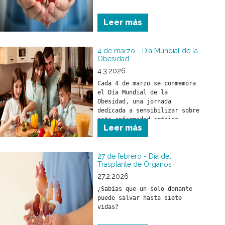
Leer más
4 de marzo - Día Mundial de la
Obesidad
4.3.2026
Cada 4 de marzo se conmemora 
el Día Mundial de la 
Obesidad, una jornada 
dedicada a sensibilizar sobre 
esta enfermedad crónica, 
Leer más
compleja y creciente que 
afecta a cientos de millones 
de personas en todo el mundo.
27 de febrero - Día del
Trasplante de Órganos
27.2.2026
¿Sabías que un solo donante 
puede salvar hasta siete 
vidas?