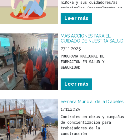
niño/a y sus cuidadores/as 
principales (generalmente su 
madre y/o padre) desde los 
Leer más
primeros meses de vida.
MÁS ACCIONES PARA EL
CUIDADO DE NUESTRA SALUD
27.11.2025
PROGRAMA NACIONAL DE 
FORMACIÓN EN SALUD Y 
Leer más
Semana Mundial de la Diabetes
17.11.2025
Controles en obras y campañas 
de concientización para 
trabajadores de la 
construcción