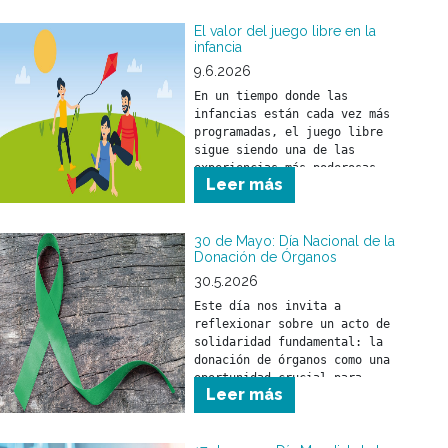
cuidar la vida de todas las 
personas que circulan por la 
El valor del juego libre en la
infancia
vía pública.
9.6.2026
En un tiempo donde las 
infancias están cada vez más 
programadas, el juego libre 
sigue siendo una de las 
experiencias más poderosas 
Leer más
para el desarrollo de los 
30 de Mayo: Día Nacional de la
Donación de Órganos
30.5.2026
Este día nos invita a 
reflexionar sobre un acto de 
solidaridad fundamental: la 
donación de órganos como una 
oportunidad crucial para 
Leer más
salvar y mejorar la calidad 
de vida de miles de personas.