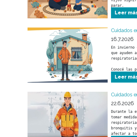
hijos signif
parar.
Leer má
Cuidados e
16.7.2026
En invierno 
que ayuden a
respiratoria
Conocé las p
para cuidar 
Leer má
durante esta
Cuidados en
22.6.2026
Durante la e
tomar medida
respiratoria
bronquitis y
afectar a to