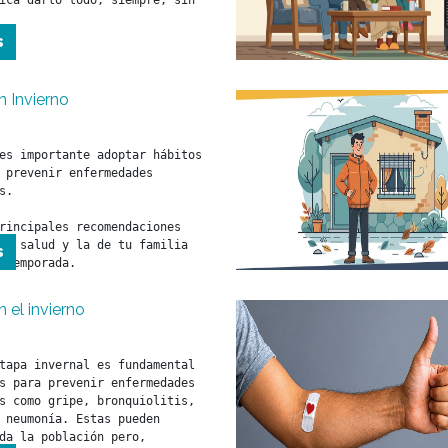
ica darlo todo, siempre, sin 
s
n Invierno
es importante adoptar hábitos 
 prevenir enfermedades 
s.

rincipales recomendaciones 
tu salud y la de tu familia 
s
 temporada.
 el invierno
tapa invernal es fundamental 
s para prevenir enfermedades 
s como gripe, bronquiolitis, 
 neumonía. Estas pueden 
da la población pero, 