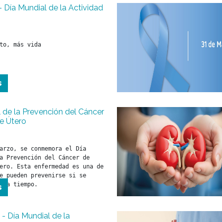
 - Día Mundial de la Actividad
to, más vida
s
 de la Prevención del Cáncer
e Útero
arzo, se conmemora el Día 
a Prevención del Cáncer de 
ero. Esta enfermedad es una de 
e pueden prevenirse si se 
s a tiempo.
s
- Día Mundial de la