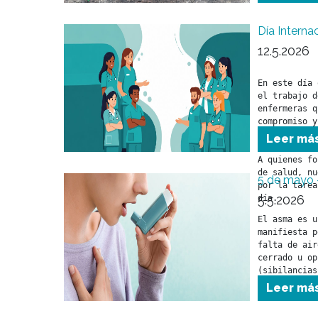
Día Interna
12.5.2026
En este día 
el trabajo d
enfermeras q
compromiso y
cuidado a nu
Leer má
A quienes fo
de salud, nu
5 de mayo 
por la tarea
5.5.2026
día.

El asma es u
manifiesta p
falta de air
cerrado u op
(sibilancias
asociados co
Leer má
por la vía r