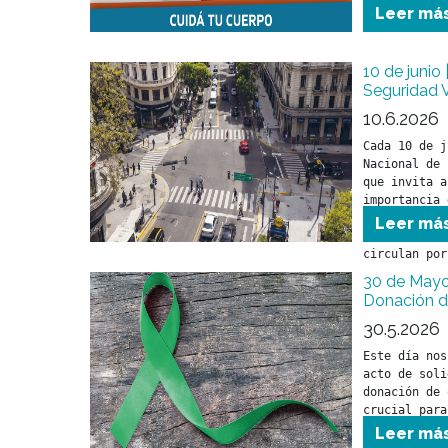
fundamentalm
Leer má
10 de junio 
Seguridad V
10.6.2026
Cada 10 de j
Nacional de 
que invita a
importancia 
tránsito par
Leer má
cuidar la vi
circulan por
30 de Mayo:
Donación 
30.5.2026
Este día nos
acto de soli
donación de 
crucial para
de vida de m
Leer má