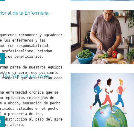
cional de la Enfermería
queremos reconocer y agradecer 
e los enfermeros y las 
ue, con responsabilidad, 
 profesionalismo, brindan 
estros beneficiarios.

s
rman parte de nuestros equipos 
estro sincero reconocimiento 
- Día Mundial del Asma
 esencial que desarrollan cada 
na enfermedad crónica que se 
or episodios reiterados de 
e o ahogo, sensación de pecho 
rimido, silbidos en el pecho 
) o presencia de tos, 
n obstrucción al paso del aire 
s
espiratoria.