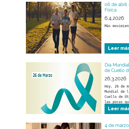
06 de abril
Física
6.4.2026
Más movimien
Leer má
Día Mundial
de Cuello d
26.3.2026
Hoy, 26 de m
Mundial de l
Cuello de Út
las pocas qu
toman medida
Leer má
4 de marzo 