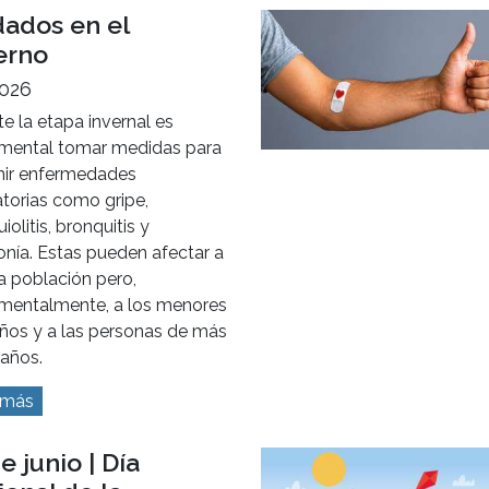
dados en el
erno
2026
e la etapa invernal es
mental tomar medidas para
nir enfermedades
atorias como gripe,
iolitis, bronquitis y
nía. Estas pueden afectar a
a población pero,
mentalmente, a los menores
años y a las personas de más
 años.
 más
e junio | Día