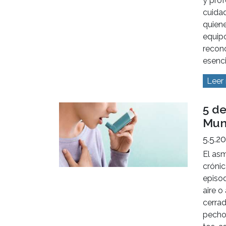
y prof
cuidad
quien
equipo
recono
esenci
Leer
5 de
Mun
5.5.2
El as
crónic
episod
aire 
cerrad
pecho 