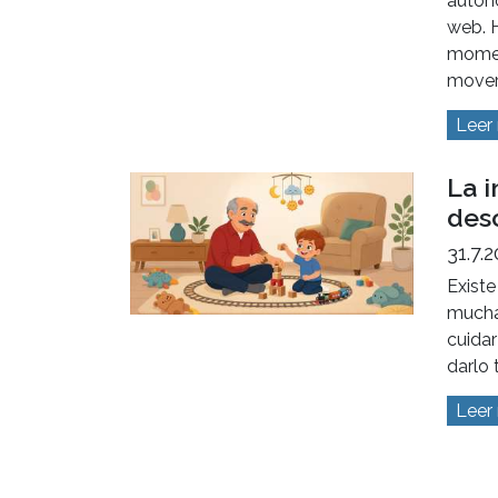
autón
web. H
momen
mover
Leer
La 
desc
31.7.
Existe
mucha
cuidar
darlo 
Leer