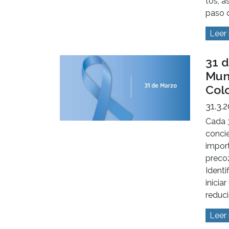
tos, a
paso d
Leer
31 d
Mun
Col
31.3.
Cada 
concie
import
precoz
Identi
inicia
reduci
Leer