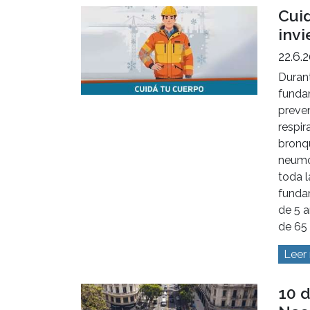
Cui
invi
22.6.
Durant
funda
preve
respir
bronqu
neumo
toda l
funda
de 5 
de 65
Leer
10 d