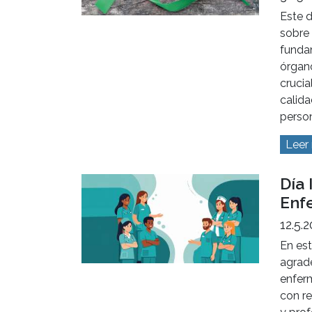
Este d
sobre 
funda
órgan
crucia
calida
perso
Leer
Día 
Enf
12.5.
En es
agrade
enfer
con r