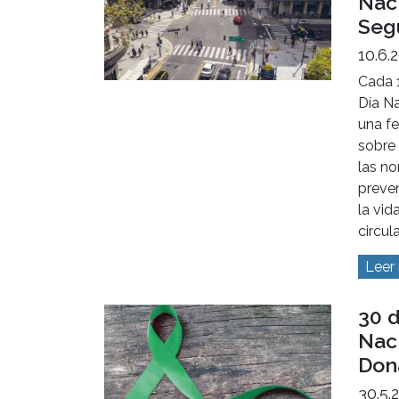
Naci
Seg
10.6.
Cada 
Día Na
una fe
sobre 
las no
preven
la vid
circul
Leer
30 
Naci
Don
30.5.