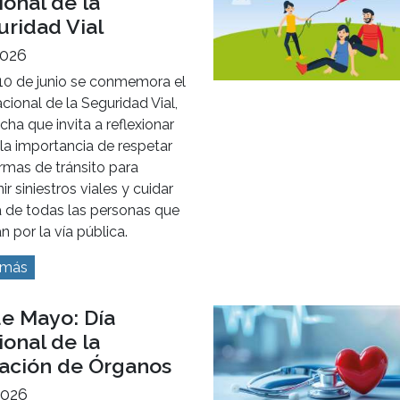
onal de la
uridad Vial
2026
10 de junio se conmemora el
cional de la Seguridad Vial,
cha que invita a reflexionar
la importancia de respetar
rmas de tránsito para
ir siniestros viales y cuidar
a de todas las personas que
an por la vía pública.
 más
de Mayo: Día
onal de la
ación de Órganos
2026