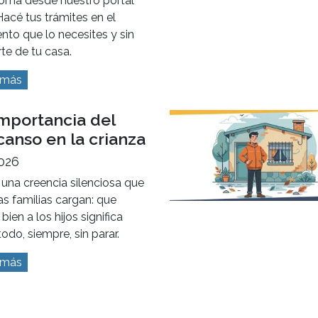
oma desde nuestro portal
acé tus trámites en el
to que lo necesites y sin
te de tu casa.
 más
importancia del
anso en la crianza
2026
 una creencia silenciosa que
s familias cargan: que
 bien a los hijos significa
todo, siempre, sin parar.
 más