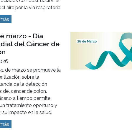
sociados con obstrucción al
el aire por la vía respiratoria.
 más
e marzo - Día
dial del Cáncer de
on
2026
31 de marzo se promueve la
ntización sobre la
ancia de la detección
 del cáncer de colon.
ficarlo a tiempo permite
r un tratamiento oportuno y
r su impacto en la salud.
 más