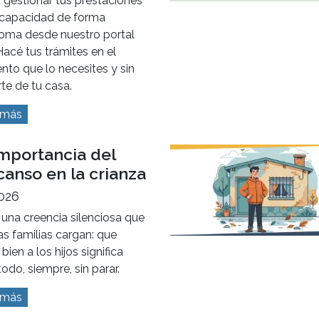
MÁS NOTICIAS
ión Digital de
capacidad
026
 es más fácil y rápido!
 gestionar tus prestaciones
scapacidad de forma
oma desde nuestro portal
acé tus trámites en el
to que lo necesites y sin
te de tu casa.
 más