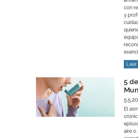
calida
perso
Leer
Día 
Enf
12.5.
En es
agrade
enfer
con r
y prof
cuidad
quien
equipo
recono
esenci