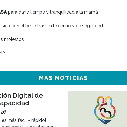
su tarea de amamantar.

ASA
 para darle tiempo y tranquilidad a la mamá.

físico con el bebé transmite cariño y da seguridad.

os molestos.

NA!