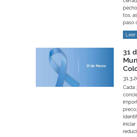
Leer
5 de
Mun
5.5.2
El as
crónic
episod
aire 
cerrad
pecho 
tos, a
paso d
Leer
31 d