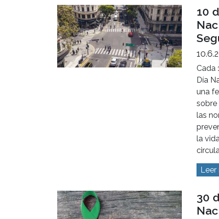
preve
respir
bronqu
neumo
toda l
funda
de 5 
de 65
Leer
10 d
Naci
Seg
10.6.
Cada 
Día Na
una fe