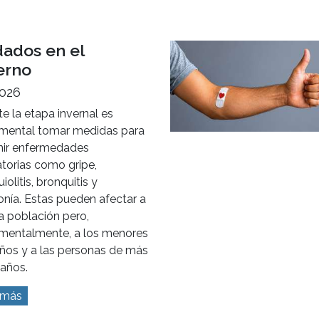
importancia del
anso en la crianza
2026
 una creencia silenciosa que
s familias cargan: que
 bien a los hijos significa
todo, siempre, sin parar.
 más
dados en el
erno
2026
e la etapa invernal es
mental tomar medidas para