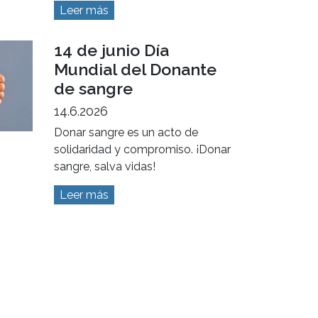
Cuidados en Invierno
16.7.2026
En invierno es importante adoptar
hábitos que ayuden a prevenir
enfermedades respiratorias.
Conocé las principales
recomendaciones para cuidar tu
salud y la de tu familia durante
esta temporada.
Leer más
14 de junio Día
Mundial del Donante
de sangre
14.6.2026
Donar sangre es un acto de