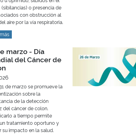
 más
 mayo - Día
dial del Asma
026
ma es una enfermedad
a que se manifiesta por
ios reiterados de falta de
o ahogo, sensación de pecho
o u oprimido, silbidos en el
(sibilancias) o presencia de
sociados con obstrucción al
el aire por la vía respiratoria.
 más
e marzo - Día