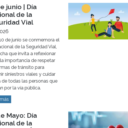
nir enfermedades
atorias como gripe,
iolitis, bronquitis y
nía. Estas pueden afectar a
a población pero,
mentalmente, a los menores
años y a las personas de más
 años.
 más
e junio | Día
onal de la
uridad Vial
2026
10 de junio se conmemora el
cional de la Seguridad Vial,
cha que invita a reflexionar