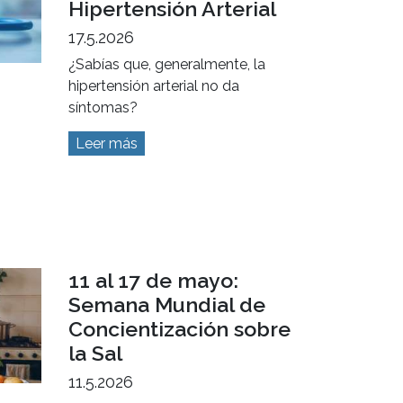
más poderosas para el desarrollo
de los niños.
Leer más
17 de mayo: Día
Mundial de la
Hipertensión Arterial
17.5.2026
¿Sabías que, generalmente, la
hipertensión arterial no da
síntomas?
Leer más