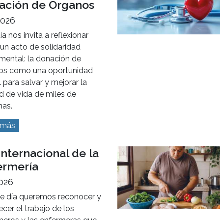
la importancia de respetar
rmas de tránsito para
ir siniestros viales y cuidar
a de todas las personas que
an por la vía pública.
 más
de Mayo: Día
onal de la
ación de Órganos
2026
ía nos invita a reflexionar
un acto de solidaridad
mental: la donación de
os como una oportunidad
l para salvar y mejorar la