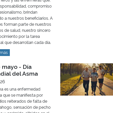
d de vida de miles de
nas.
 más
Internacional de la
ermería
2026
te día queremos reconocer y
cer el trabajo de los
meros y las enfermeras que,
esponsabilidad, compromiso
esionalismo, brindan
o a nuestros beneficiarios. A
es forman parte de nuestros
s de salud, nuestro sincero
cimiento por la tarea
al que desarrollan cada día.