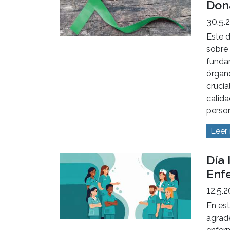
sobre 
las no
preven
la vid
circul
Leer
30 
Naci
Don
30.5.
Este d
sobre 
funda
órgan
crucia