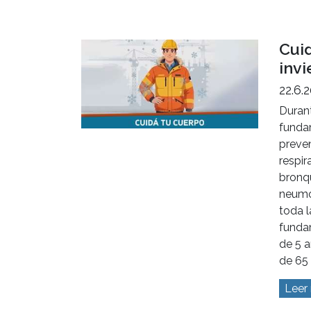
La 
desc
31.7.
Existe
mucha
cuidar
darlo 
Leer
Cui
invi
22.6.
Durant
funda