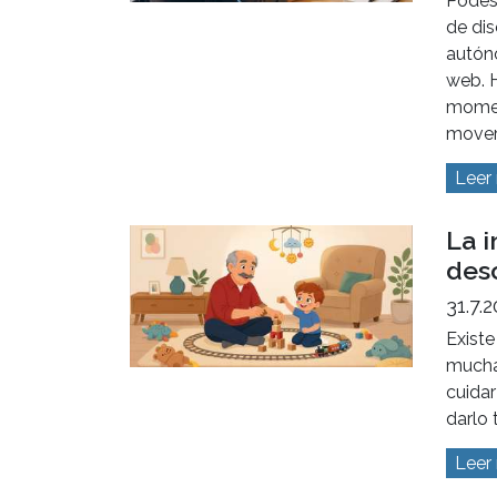
Gest
Dis
4.8.2
¡Ahora
Podes
de di
autón
web. H
momen
mover
Leer