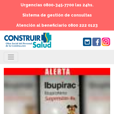
Urgencias 0800-345-7700 las 24hs.
Sistema de gestión de consultas
Atención al beneficiario 0800 222 0123