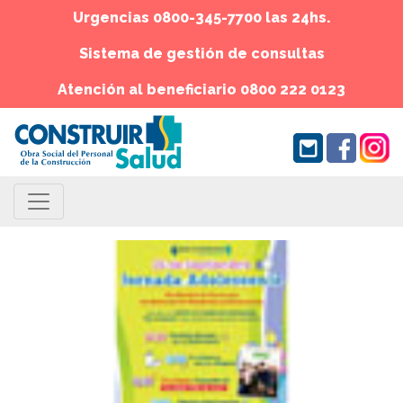
Urgencias 0800-345-7700 las 24hs.
Sistema de gestión de consultas
Atención al beneficiario 0800 222 0123