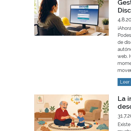
Gest
Dis
4.8.2
¡Ahora
Podes
de di
autón
web. H
momen
mover
Leer
La 
desc
31.7.
Existe