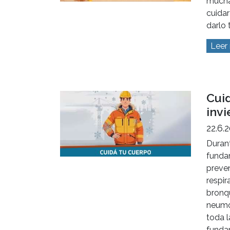
mucha
cuidar
darlo 
Leer
Cui
invi
22.6.
Durant
funda
preve
respir
bronqu
neumo
toda l
funda