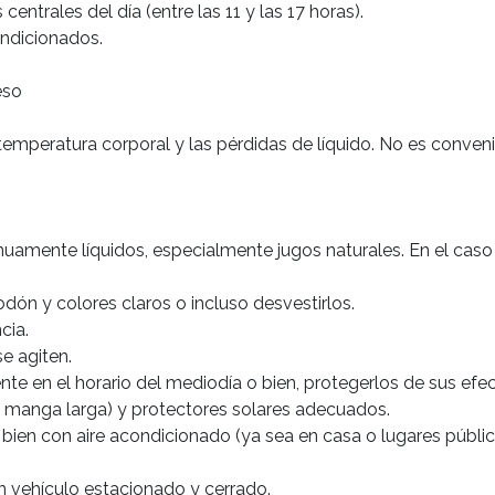
entrales del día (entre las 11 y las 17 horas).

so

mperatura corporal y las pérdidas de líquido. No es convenien
nuamente líquidos, especialmente jugos naturales. En el caso
odón y colores claros o incluso desvestirlos.

ia.

 agiten.

te en el horario del mediodía o bien, protegerlos de sus efect
manga larga) y protectores solares adecuados.

o bien con aire acondicionado (ya sea en casa o lugares públ
 vehículo estacionado y cerrado.
