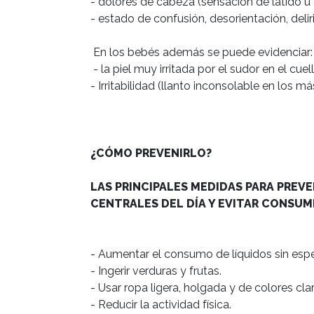
- dolores de cabeza (sensación de latido u 
- estado de confusión, desorientación, deli
 En los bebés además se puede evidenciar:

 - la piel muy irritada por el sudor en el cuello, pecho, axilas, pliegues del codo y la zona del pañal.

- Irritabilidad (llanto inconsolable en los m
¿CÓMO PREVENIRLO?
LAS PRINCIPALES MEDIDAS PARA PREV
CENTRALES DEL DÍA Y EVITAR CONSUM
- Aumentar el consumo de líquidos sin espe
- Ingerir verduras y frutas.

- Usar ropa ligera, holgada y de colores cla
- Reducir la actividad física.
