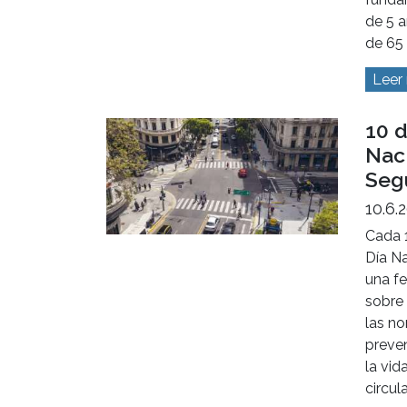
de 5 
de 65
Leer
10 d
Naci
Seg
10.6.
Cada 
Día Na
una fe
sobre 
las no
preven
la vid
circul