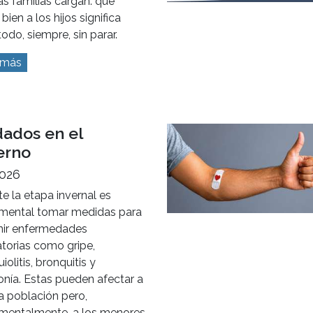
s familias cargan: que
 bien a los hijos significa
todo, siempre, sin parar.
 más
dados en el
erno
2026
e la etapa invernal es
mental tomar medidas para
nir enfermedades
atorias como gripe,
iolitis, bronquitis y
nía. Estas pueden afectar a
a población pero,
mentalmente, a los menores