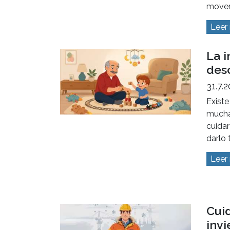
mover
Leer
La 
desc
31.7.
Existe
mucha
cuidar
darlo 
Leer
Cui
invi