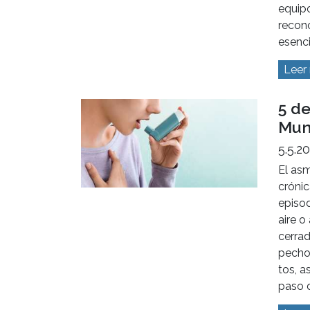
equipo
recono
esenci
Leer
5 de
Mun
5.5.2
El as
crónic
episod
aire 
cerrad
pecho 
tos, a
paso d