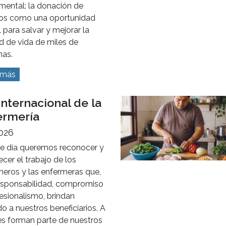
mental: la donación de
os como una oportunidad
l para salvar y mejorar la
d de vida de miles de
nas.
 más
Internacional de la
ermería
2026
te día queremos reconocer y
cer el trabajo de los
meros y las enfermeras que,
esponsabilidad, compromiso
esionalismo, brindan
o a nuestros beneficiarios. A
es forman parte de nuestros