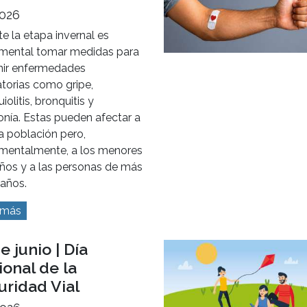
2026
e la etapa invernal es
mental tomar medidas para
nir enfermedades
atorias como gripe,
iolitis, bronquitis y
nía. Estas pueden afectar a
a población pero,
mentalmente, a los menores
años y a las personas de más
 años.
 más
e junio | Día
onal de la
uridad Vial