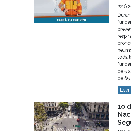
22.6.
Durant
funda
preve
respir
bronqu
neumo
toda l
funda
de 5 
de 65
Leer
10 d
Naci
Seg