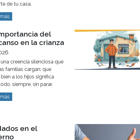
te de tu casa.
 más
importancia del
anso en la crianza
2026
 una creencia silenciosa que
s familias cargan: que
 bien a los hijos significa
todo, siempre, sin parar.
 más
dados en el
erno