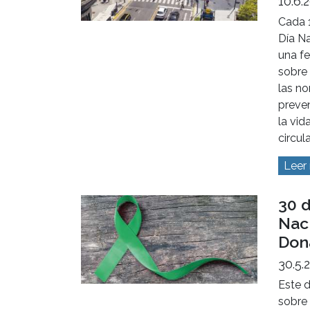
10.6.
Cada 
Día Na
una fe
sobre 
las no
preven
la vid
circul
Leer
30 
Naci
Don
30.5.
Este d
sobre 