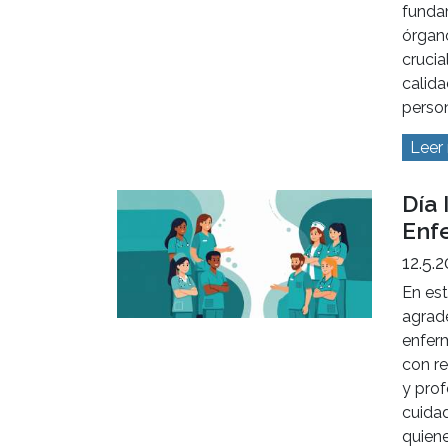
funda
órgan
crucia
calida
perso
Leer
Día 
Enf
12.5.
En es
agrade
enfer
con r
y prof
cuidad
quien