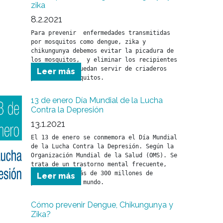
zika
8.2.2021
Para prevenir  enfermedades transmitidas 
por mosquitos como dengue, zika y 
chikungunya debemos evitar la picadura de 
los mosquitos,  y eliminar los recipientes 
con agua que puedan servir de criaderos 
Leer más
para estos mosquitos.
13 de enero Día Mundial de la Lucha
Contra la Depresión
13.1.2021
El 13 de enero se conmemora el Día Mundial 
de la Lucha Contra la Depresión. Según la 
Organización Mundial de la Salud (OMS). Se 
trata de un trastorno mental frecuente, 
que afecta a más de 300 millones de 
Leer más
personas en el mundo.
Cómo prevenir Dengue, Chikungunya y
Zika?