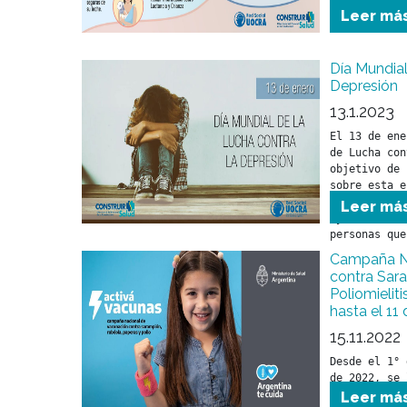
Leer má
Día Mundial
Depresión
13.1.2023
El 13 de ene
de Lucha con
objetivo de 
sobre esta e
consecuencia
Leer má
ayuda a tiem
personas que
Campaña Na
contra Sar
Poliomielit
hasta el 11
15.11.2022
Desde el 1° 
de 2022, se 
Nacional de 
Leer má