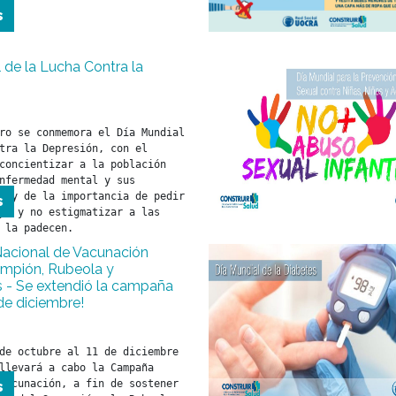
s
 de la Lucha Contra la
ro se conmemora el Día Mundial 
tra la Depresión, con el 
concientizar a la población 
nfermedad mental y sus 
s y de la importancia de pedir 
s
po y no estigmatizar a las 
 la padecen.
cional de Vacunación
ampión, Rubeola y
is - Se extendió la campaña
 de diciembre!
de octubre al 11 de diciembre 
llevará a cabo la Campaña 
Vacunación, a fin de sostener 
s