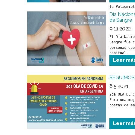
la eliminaci
la Poliomiel
Día Naciona
de Sangre
9.11.2022
El Día Nacio
Sangre fue c
personas que
habitual. 
Leer má
SEGUIMOS
6.5.2021
2da OLA DE C
Para una mej
postas de em
Leer má