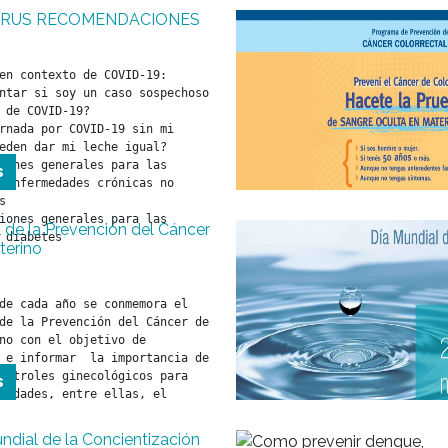
RUS RECOMENDACIONES
en contexto de COVID-19: 
ntar si soy un caso sospechoso 
 de COVID-19?

rnada por COVID-19 sin mi 
eden dar mi leche igual?

iones generales para las 
s
 enfermedades crónicas no 


iones generales para las 
 de la Prevención del Cáncer
 diabetes
terino
de cada año se conmemora el 
de la Prevención del Cáncer de 
no con el objetivo de  
 e informar  la importancia de 
ontroles ginecológicos para 
s
medades, entre ellas, el 
dial de la Concientización