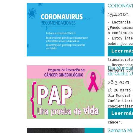
CORONAVI
15.4.2021
- Lactancia 
¿Puedo amama
o confirmado
- Estoy inte
bebé. ¿Le pu
- Recomendac
Leer má
personas con
transmisibles
- Recomendac
Día Mundial
personas con
de Cuello U
26.3.2021
El 26 marzo 
Día Mundial 
Cuello Uteri
concientizar
efectuarse c
Leer má
evitar enfer
cáncer.
Semana Mun