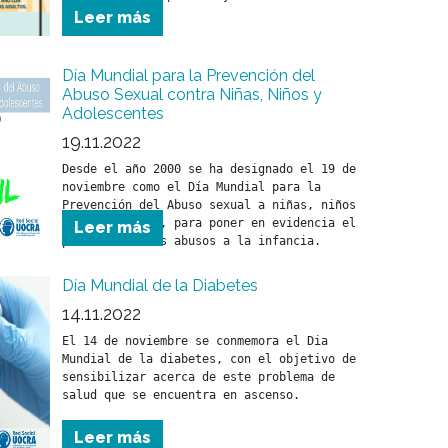
esos riesgos
Leer más
Día Mundial para la Prevención del
Abuso Sexual contra Niñas, Niños y
Adolescentes
19.11.2022
Desde el año 2000 se ha designado el 19 de 
noviembre como el Día Mundial para la 
Prevención del Abuso sexual a niñas, niños 
y adolescentes, para poner en evidencia el 
Leer más
problema de los abusos a la infancia.
Día Mundial de la Diabetes
14.11.2022
El 14 de noviembre se conmemora el Dia 
Mundial de la diabetes, con el objetivo de 
sensibilizar acerca de este problema de 
salud que se encuentra en ascenso.
Leer más