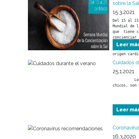
sobre la Sal
15.3.2021
Del 15 al 21
Mundial de l
que  tiene c
concienciar 
disminución 
Leer má
prevenir enf
origen cardi
Cuidados d
25.1.2021
          Los adultos mayores y los más 
chicos, son 
Leer má
Coronaviru
16.3.2020