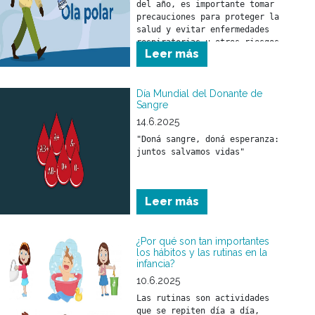
del año, es importante tomar 
precauciones para proteger la 
salud y evitar enfermedades 
respiratorias u otros riesgos 
Leer más
asociados al descenso de la 
temperatura.
Día Mundial del Donante de
Sangre
14.6.2025
"Doná sangre, doná esperanza: 
juntos salvamos vidas"
Leer más
¿Por qué son tan importantes
los hábitos y las rutinas en la
infancia?
10.6.2025
Las rutinas son actividades 
que se repiten día a día, 