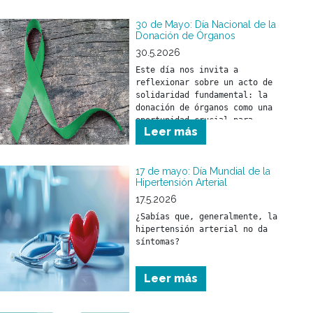
30 de Mayo: Día Nacional de la
Donación de Órganos
30.5.2026
Este día nos invita a 
reflexionar sobre un acto de 
solidaridad fundamental: la 
donación de órganos como una 
oportunidad crucial para 
Leer más
salvar y mejorar la calidad 
de vida de miles de personas.
17 de mayo: Día Mundial de la
Hipertensión Arterial
17.5.2026
¿Sabías que, generalmente, la 
hipertensión arterial no da 
síntomas?
Leer más