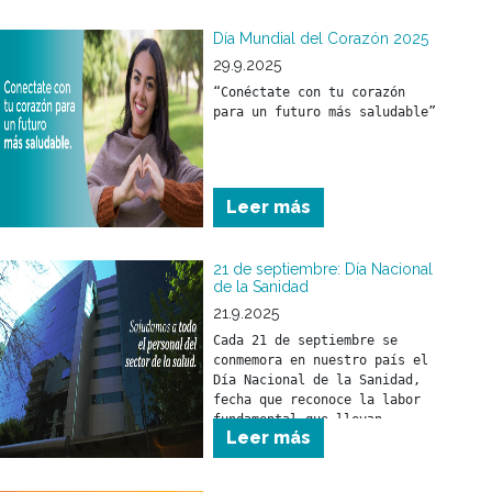
caminar, hablar, tener una 
buena capacidad de 
Día Mundial del Corazón 2025
aprendizaje son cosas que se 
29.9.2025
irán adquiriendo por 
“Conéctate con tu corazón 
imitación y propio 
para un futuro más saludable”
desarrollo.
Leer más
21 de septiembre: Día Nacional
de la Sanidad
21.9.2025
Cada 21 de septiembre se 
conmemora en nuestro país el 
Día Nacional de la Sanidad, 
fecha que reconoce la labor 
fundamental que llevan 
Leer más
adelante los trabajadores y 
trabajadoras del sector 
salud.