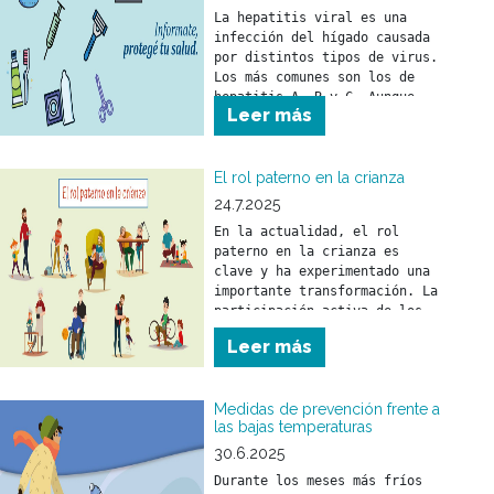
La hepatitis viral es una 
infección del hígado causada 
por distintos tipos de virus. 
Los más comunes son los de 
hepatitis A, B y C. Aunque 
Leer más
puede llegar a ser grave, es 
prevenible y tratable gracias 
a vacunas y tratamientos 
efectivos.
El rol paterno en la crianza
24.7.2025
En la actualidad, el rol 
paterno en la crianza es 
clave y ha experimentado una 
importante transformación. La 
participación activa de los 
padres fortalece el vínculo 
Leer más
con sus hijos y tiene un 
impacto positivo en su 
desarrollo emocional y 
Medidas de prevención frente a
social.
las bajas temperaturas
30.6.2025
Durante los meses más fríos 