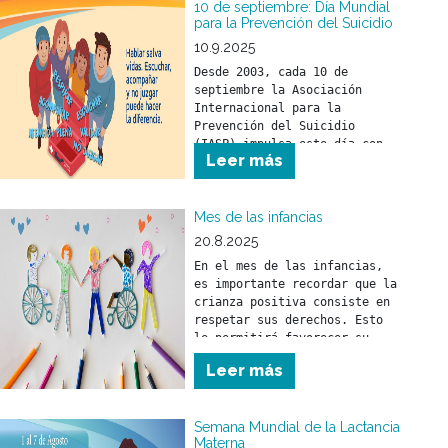
10 de septiembre: Día Mundial
para la Prevención del Suicidio
10.9.2025
Desde 2003, cada 10 de 
septiembre la Asociación 
Internacional para la 
Prevención del Suicidio 
(IASP) impulsa este día con 
Leer más
el objetivo de promover 
compromisos y acciones 
concretas en todo el mundo 
Mes de las infancias
20.8.2025
En el mes de las infancias, 
es importante recordar que la 
crianza positiva consiste en 
respetar sus derechos. Esto 
le permitirá favorecer su 
desarrollo físico, mental y 
Leer más
social.
Semana Mundial de la Lactancia
Materna