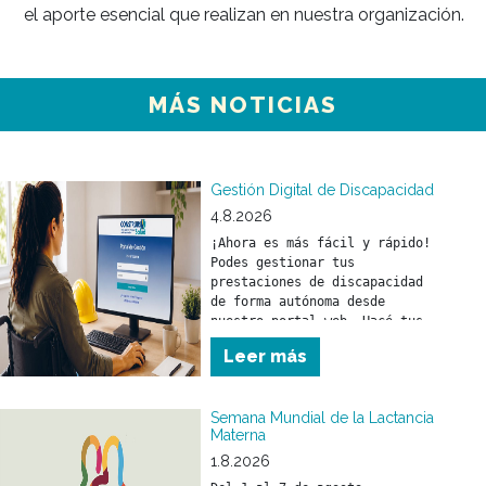
MÁS NOTICIAS
Gestión Digital de Discapacidad
4.8.2026
¡Ahora es más fácil y rápido! 
Podes gestionar tus 
prestaciones de discapacidad 
de forma autónoma desde 
nuestro portal web. Hacé tus 
trámites en el momento que lo 
Leer más
necesites y sin moverte de tu 
casa. 
Semana Mundial de la Lactancia
Materna
1.8.2026