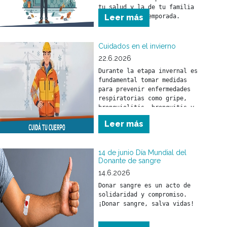
tu salud y la de tu familia 
Leer más
Cuidados en el invierno
22.6.2026
Durante la etapa invernal es 
fundamental tomar medidas 
para prevenir enfermedades 
respiratorias como gripe, 
bronquiolitis, bronquitis y 
neumonía. Estas pueden 
Leer más
afectar a toda la población 
pero, fundamentalmente, a los 
menores de 5 años y a las 
14 de junio Día Mundial del
Donante de sangre
14.6.2026
Donar sangre es un acto de 
solidaridad y compromiso.

¡Donar sangre, salva vidas!