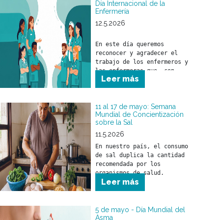
Día Internacional de la
Enfermería
12.5.2026
En este día queremos 
reconocer y agradecer el 
trabajo de los enfermeros y 
las enfermeras que, con 
Leer más
responsabilidad, compromiso y 
profesionalismo, brindan 
cuidado a nuestros 
beneficiarios.

11 al 17 de mayo: Semana
Mundial de Concientización
sobre la Sal
A quienes forman parte de 
nuestros equipos de salud, 
11.5.2026
nuestro sincero 
En nuestro país, el consumo 
reconocimiento por la tarea 
de sal duplica la cantidad 
esencial que desarrollan cada 
recomendada por los 
día.

organismos de salud. 
Leer más
5 de mayo - Día Mundial del
Asma