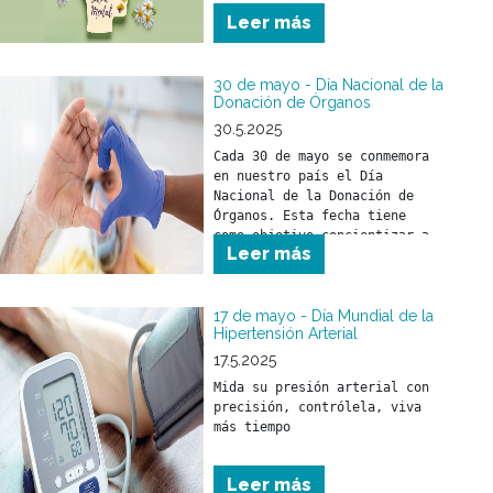
mundo en el año 2030.
Leer más
30 de mayo - Día Nacional de la
Donación de Órganos
30.5.2025
Cada 30 de mayo se conmemora 
en nuestro país el Día 
Nacional de la Donación de 
Órganos. Esta fecha tiene 
como objetivo concientizar a 
Leer más
la sociedad sobre la 
importancia de donar órganos 
como un acto solidario 
fundamental para salvar vidas 
17 de mayo - Día Mundial de la
Hipertensión Arterial
y mejorar la calidad de vida 
17.5.2025
Mida su presión arterial con 
precisión, contrólela, viva 
más tiempo
Leer más