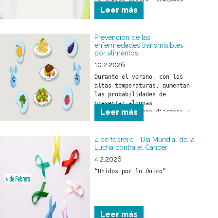
la rutina diaria, reforzar 
Leer más
hábitos saludables y realizar 
los controles de salud 
necesarios.
Prevención de las
enfermedades transmisibles
por alimentos
10.2.2026
Durante el verano, con las 
altas temperaturas, aumentan 
las probabilidades de 
presentar algunas 
Leer más
enfermedades como diarreas y 
el SUH (Síndrome urémico 
hemolítico) que son 
prevenibles con medidas 
4 de febrero - Día Mundial de la
sencillas como:
Lucha contra el Cáncer
4.2.2026
“Unidos por lo Único”
Leer más