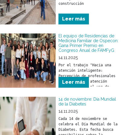
construcción
Leer más
El equipo de Residencias de
Medicina Familiar de Ospecon:
Gana Primer Premio en
Congreso Anual de FAMFyG
14.11.2025
Por el trabajo "Hacia una 
atención inteligente: 
Percepción de profesionales 
de la salud en atención 
Leer más
primaria sobre el uso de 
inteligencia artificial como 
herramienta en la práctica 
14 de noviembre: Día Mundial
de la Diabetes
14.11.2025
Cada 14 de noviembre se 
celebra el Día Mundial de la 
Diabetes. Esta fecha busca 