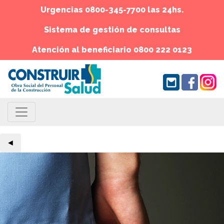
Urgencias 0800-345-7700 las 24hs.
Sistema de gestión de consultas
Atención al beneficiario 0800 222 0123
◄