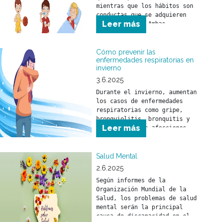
mientras que los hábitos son 
conductas que se adquieren 
Leer más
con el tiempo. Ambas 
herramientas ayudan a que 
niñas y niños comprendan el 
mundo que los rodea y se 
Cómo prevenir las
sientan seguros frente a los 
enfermedades respiratorias en
invierno
desafíos del día a día.
3.6.2025
Durante el invierno, aumentan 
los casos de enfermedades 
respiratorias como gripe, 
bronquiolitis, bronquitis y 
Leer más
neumonía. Estas afecciones 
pueden afectar a toda la 
población, pero son 
especialmente peligrosas para 
Salud Mental
niñas y niños menores de 5 
2.6.2025
años y para personas mayores 
Según informes de la 
de 65 años.
Organización Mundial de la 
Salud, los problemas de salud 
mental serán la principal 
causa de discapacidad en el 