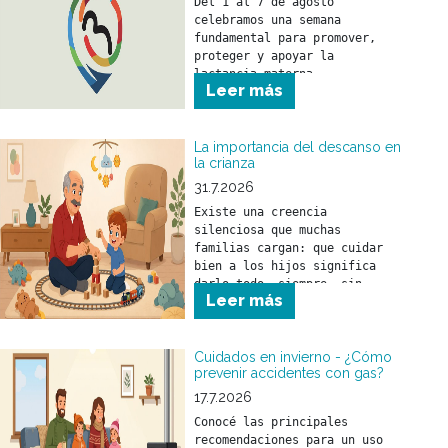
Del 1 al 7 de agosto 
celebramos una semana 
fundamental para promover, 
proteger y apoyar la 
lactancia materna.
Leer más
La importancia del descanso en
la crianza
31.7.2026
Existe una creencia 
silenciosa que muchas 
familias cargan: que cuidar 
bien a los hijos significa 
darlo todo, siempre, sin 
Leer más
parar.
Cuidados en invierno - ¿Cómo
prevenir accidentes con gas?
17.7.2026
Conocé las principales 
recomendaciones para un uso 