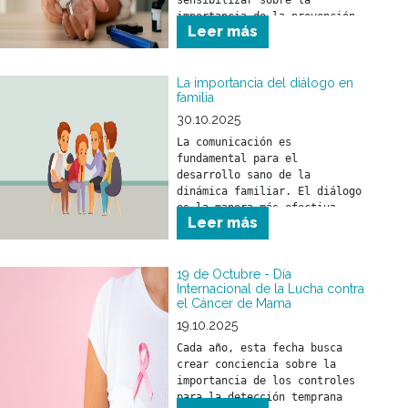
sensibilizar sobre la 
importancia de la prevención, 
Leer más
detección precoz y el 
tratamiento de la diabetes.
La importancia del diálogo en
familia
30.10.2025
La comunicación es 
fundamental para el 
desarrollo sano de la 
dinámica familiar. El diálogo 
es la manera más efectiva 
Leer más
para compartir ideas, 
opiniones y sentimientos.
19 de Octubre - Día
Internacional de la Lucha contra
el Cáncer de Mama
19.10.2025
Cada año, esta fecha busca 
crear conciencia sobre la 
importancia de los controles 
para la detección temprana 