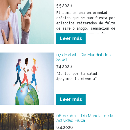
5.5.2026
El asma es una enfermedad 
crónica que se manifiesta por 
episodios reiterados de falta 
de aire o ahogo, sensación de 
pecho cerrado u oprimido, 
Leer más
silbidos en el pecho 
(sibilancias) o presencia de 
tos, asociados con 
obstrucción al paso del aire 
07 de abril - Día Mundial de la
Salud
por la vía respiratoria.
7.4.2026
"Juntos por la salud. 
Leer más
06 de abril - Día Mundial de la
Actividad Física
6.4.2026