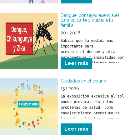
Dengue: consejos esenciales
para cuidarte y cuidar a tu
familia
20.1.2026
Sabías que la medida más 
importante para 

prevenir el dengue y otras 
enfermedades transmitidas por 
Leer más
mosquitos es eliminar todos 
los objetos o recipientes que 
puedan funcionar como 
criaderos.
Cuidados en el verano
15.1.2026
La exposición excesiva al sol 
puede provocar distintos 
problemas de salud, como 
envejecimiento prematuro de 
la piel, cataratas y cáncer 
de piel.
Leer más