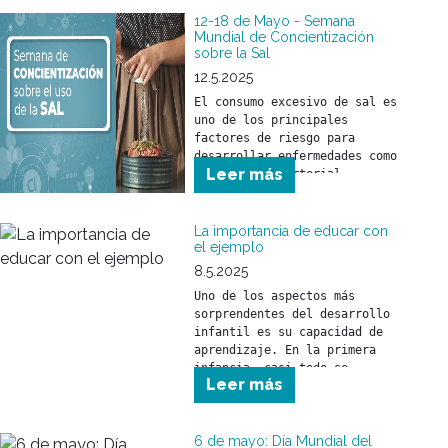
12-18 de Mayo - Semana
Mundial de Concientización
sobre la Sal
12.5.2025
El consumo excesivo de sal es 
uno de los principales 
factores de riesgo para 
desarrollar enfermedades como 
Leer más
hipertensión arterial, 
infartos, accidentes 
cerebrovasculares y problemas 
renales.
La importancia de educar con
el ejemplo
8.5.2025
Uno de los aspectos más 
sorprendentes del desarrollo 
infantil es su capacidad de 
aprendizaje. En la primera 
infancia, casi todo se 
Leer más
aprende… ¡por imitación!
6 de mayo: Día Mundial del