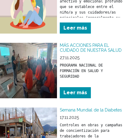
afectivo y emocional profundo 
que se establece entre el 
niño/a y sus cuidadores/as 
principales (generalmente su 
madre y/o padre) desde los 
Leer más
primeros meses de vida.
MÁS ACCIONES PARA EL
CUIDADO DE NUESTRA SALUD
27.11.2025
PROGRAMA NACIONAL DE 
FORMACIÓN EN SALUD Y 
Leer más
Semana Mundial de la Diabetes
17.11.2025
Controles en obras y campañas 
de concientización para 
trabajadores de la 