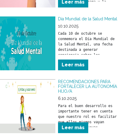
Leer más
del cáncer de mama y la 
relevancia de un tratamiento 
a tiempo.
Día Mundial de la Salud Mental
10.10.2025
Cada 10 de octubre se 
conmemora el Día Mundial de 
la Salud Mental, una fecha 
destinada a generar 
conciencia sobre los 
problemas vinculados con la 
Leer más
salud mental y a promover los 
derechos de las personas que 
los atraviesan, con el 
RECOMENDACIONES PARA
objetivo de mejorar su 
FORTALECER LA AUTONOMÍA
atención, cuidado y 
HIJO/A
6.10.2025
Para el buen desarrollo es 
importante tener en cuenta 
que nuestro rol es facilitar 
que ellos mismos vayan 
Leer más
logrando sus nuevas 
“conquistas”. Ponerse de pie, 