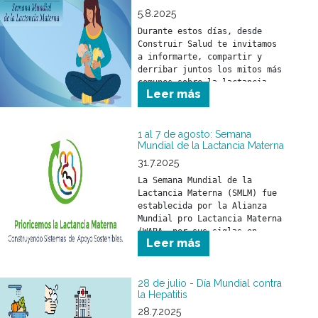
5.8.2025
Durante estos días, desde 
Construir Salud te invitamos 
a informarte, compartir y 
derribar juntos los mitos más 
comunes sobre la lactancia.
Leer más
1 al 7 de agosto: Semana
Mundial de la Lactancia Materna
31.7.2025
La Semana Mundial de la 
Lactancia Materna (SMLM) fue 
establecida por la Alianza 
Mundial pro Lactancia Materna 
(WABA, por sus siglas en 
Leer más
inglés) y se celebra durante 
los primeros días de agosto 
de cada año.
28 de julio - Día Mundial contra
la Hepatitis
28.7.2025