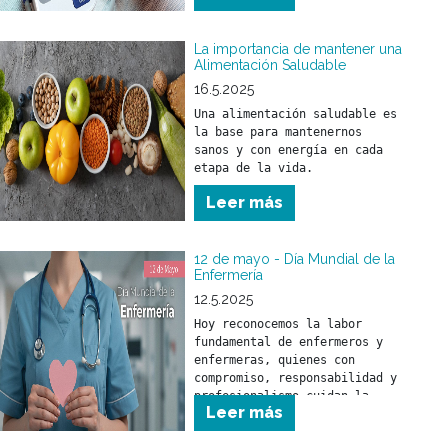
La importancia de mantener una
Alimentación Saludable
16.5.2025
Una alimentación saludable es 
la base para mantenernos 
sanos y con energía en cada 
Leer más
12 de mayo - Día Mundial de la
Enfermería
12.5.2025
Hoy reconocemos la labor 
fundamental de enfermeros y 
enfermeras, quienes con 
compromiso, responsabilidad y 
profesionalismo cuidan la 
Leer más
salud de nuestra comunidad.