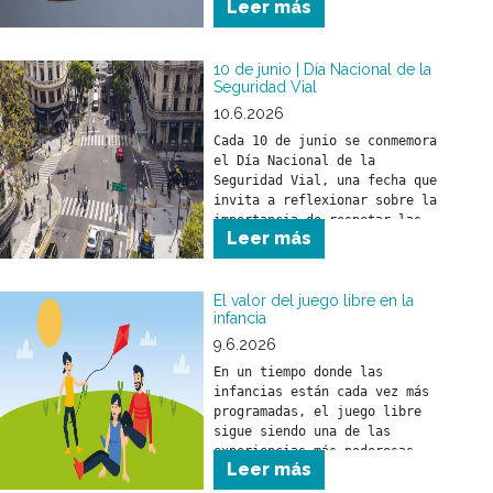
Leer más
10 de junio | Día Nacional de la
Seguridad Vial
10.6.2026
Cada 10 de junio se conmemora 
el Día Nacional de la 
Seguridad Vial, una fecha que 
invita a reflexionar sobre la 
importancia de respetar las 
Leer más
normas de tránsito para 
prevenir siniestros viales y 
cuidar la vida de todas las 
personas que circulan por la 
El valor del juego libre en la
infancia
vía pública.
9.6.2026
En un tiempo donde las 
infancias están cada vez más 
programadas, el juego libre 
sigue siendo una de las 
experiencias más poderosas 
Leer más
para el desarrollo de los 