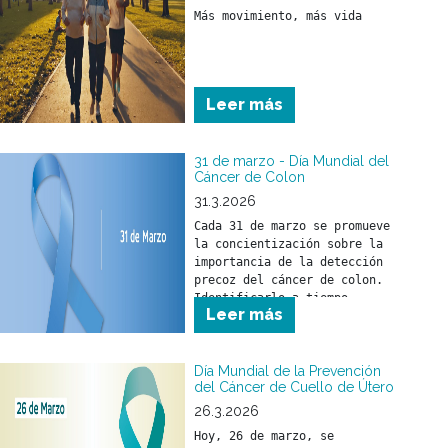
Más movimiento, más vida
Leer más
31 de marzo - Día Mundial del
Cáncer de Colon
31.3.2026
Cada 31 de marzo se promueve 
la concientización sobre la 
importancia de la detección 
precoz del cáncer de colon. 
Identificarlo a tiempo 
Leer más
permite iniciar un 
tratamiento oportuno y 
reducir su impacto en la 
salud.
Día Mundial de la Prevención
del Cáncer de Cuello de Útero
26.3.2026
Hoy, 26 de marzo, se 