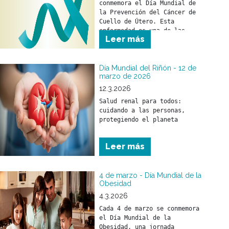
conmemora el Día Mundial de 
la Prevención del Cáncer de 
Cuello de Útero. Esta 
enfermedad es una de las 
Leer más
pocas que pueden prevenirse 
si se toman medidas a tiempo.
Día Mundial del Riñón - 12 de
marzo de 2026
12.3.2026
Salud renal para todos: 
cuidando a las personas, 
Leer más
4 de marzo - Día Mundial de la
Obesidad
4.3.2026
Cada 4 de marzo se conmemora 
el Día Mundial de la 
Obesidad, una jornada 