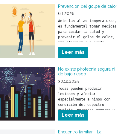
Prevención del golpe de calor
6.1.2026
Ante las altas temperaturas, 
es fundamental tomar medidas 
para cuidar la salud y 
prevenir el golpe de calor, 
una afección que puede 
afectar a personas de 
Leer más
No existe pirotecnia segura ni
de bajo riesgo
30.12.2025
Todas pueden producir 
lesiones y afectar 
especialmente a niños con 
condición del espectro 
autista, personas mayores y 
Leer más
animales.
Encuentro familiar - La