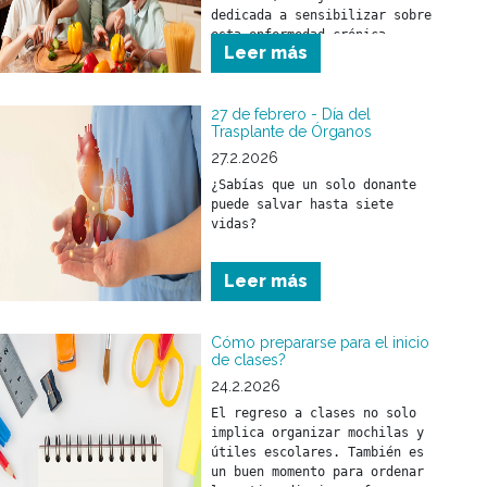
dedicada a sensibilizar sobre 
esta enfermedad crónica, 
Leer más
compleja y creciente que 
afecta a cientos de millones 
de personas en todo el mundo.
27 de febrero - Día del
Trasplante de Órganos
27.2.2026
¿Sabías que un solo donante 
puede salvar hasta siete 
vidas?
Leer más
Cómo prepararse para el inicio
de clases?
24.2.2026
El regreso a clases no solo 
implica organizar mochilas y 
útiles escolares. También es 
un buen momento para ordenar 