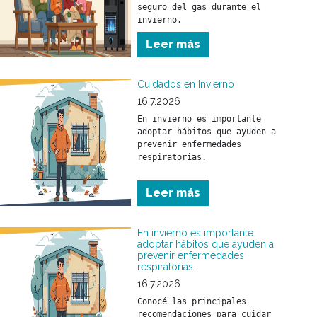
seguro del gas durante el 
invierno.
Leer más
Cuidados en Invierno
16.7.2026
En invierno es importante 
adoptar hábitos que ayuden a 
prevenir enfermedades 
respiratorias.

Conocé las principales 
Leer más
recomendaciones para cuidar 
tu salud y la de tu familia 
durante esta temporada.
En invierno es importante
adoptar hábitos que ayuden a
prevenir enfermedades
respiratorias.
16.7.2026
Conocé las principales 
recomendaciones para cuidar 