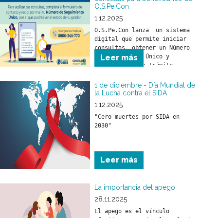
O.S.Pe.Con
1.12.2025
O.S.Pe.Con lanza  un sistema 
digital que permite iniciar 
consultas, obtener un Número 
de Seguimiento Único y 
Leer más
monitorear cada trámite 
online. Más agilidad, más 
transparencia y mejor 
1 de diciembre - Día Mundial de
atención para todos los 
la Lucha contra el SIDA
beneficiarios.
1.12.2025
"Cero muertes por SIDA en 
2030"
Leer más
La importancia del apego
28.11.2025
El apego es el vínculo 